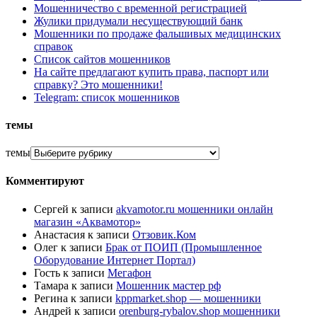
Мошенничество с временной регистрацией
Жулики придумали несуществующий банк
Мошенники по продаже фальшивых медицинских
справок
Список сайтов мошенников
На сайте предлагают купить права, паспорт или
справку? Это мошенники!
Telegram: список мошенников
темы
темы
Комментируют
Сергей
к записи
akvamotor.ru мошенники онлайн
магазин «Аквамотор»
Анастасия
к записи
Отзовик.Ком
Олег
к записи
Брак от ПОИП (Промышленное
Оборудование Интернет Портал)
Гость
к записи
Мегафон
Тамара
к записи
Мошенник мастер рф
Регина
к записи
kppmarket.shop — мошенники
Андрей
к записи
orenburg-rybalov.shop мошенники