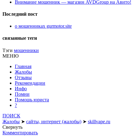
Внимание мошенник — магазин AVDGroup на Авито!
Последний пост
о мошенниках gurmotor.site
связанные теги
Тэги
мошенники
МЕНЮ
Главная
Жалобы
Отзывы
Рекомендации
Инфо
Помни
Помощь юриста
?
ПОИСК
Жалобы
➤
сайты, интернет (жалобы)
➤
skillvape.ru
Свернуть
Комментировать