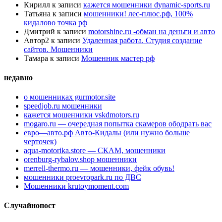
Кирилл
к записи
кажется мошенники dynamic-sports.ru
Татьяна
к записи
мошенники! лес-плюс.рф, 100%
кидалово точка рф
Дмитрий
к записи
motorshine.ru -обман на деньги и авто
Автор2
к записи
Удаленная работа. Студия создание
сайтов. Мошенники
Тамара
к записи
Мошенник мастер рф
недавно
о мошенниках gurmotor.site
speedjob.ru мошенники
кажется мошенники vskdmotors.ru
mogaro.ru — очередная попытка скамеров ободрать вас
евро—авто.рф Авто-Кидалы (или нужно больше
черточек)
aqua-motorika.store — СКАМ, мошенники
orenburg-rybalov.shop мошенники
merrell-thermo.ru — мошенники, фейк обувь!
мошенники proevropark.ru по ДВС
Мошенники krutoymoment.com
Случайнопост