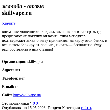
жалоба - отзыв
skillvape.ru
Удалить
внимание мошенники. кидалы. заманивают в телеграм, где
предлагают их покупку оплатить. типа менеджер
подтверждает заказ. оплату принимают на карту озон банка. и
все. потом блокируют. звонить, писать — бесполезно. буду
распространять о них отзывы!
Организация:
skillvape.ru
Адрес:
нет
Телефон:
нет
E-mail:
нет
Сайт:
http://skillvape.ru/
Это мошенники?
0
0
Опубликовано
15.05.2026
|
Раздел:
Категории
сайты,