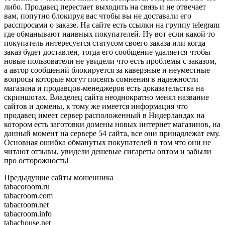
либо. Продавец перестает выходить на связь и не отвечает
вам, попутно блокируя вас чтобы вы не доставали его
расспросами о заказе. На сайте есть ссылки на группу telegram
где обманывают наивных покупателей. Ну вот если какой то
покупатель интересуется статусом своего заказа или когда
заказ будет доставлен, тогда его сообщение удаляется чтобы
новые пользователи не увидели что есть проблемы с заказом,
а автор сообщений блокируется за каверзные и неуместные
вопросы которые могут посеять сомнения в надежности
магазина и продавцов-менеджеров есть доказательства на
скриншотах. Владелец сайта неоднократно менял название
сайтов и домены, к тому же имеется информация что
продавец имеет сервер расположенный в Нидерландах на
котором есть заготовки домены новых интернет магазинов, на
данный момент на сервере 54 сайта, все они принадлежат ему.
Основная ошибка обманутых покупателей в том что они не
читают отзывы, увидели дешевые сигареты оптом и забыли
про осторожность!
Предыдущие сайты мошенника
tabacoroom.ru
tabacroom.com
tabacroom.net
tabacroom.info
tabachouse.net