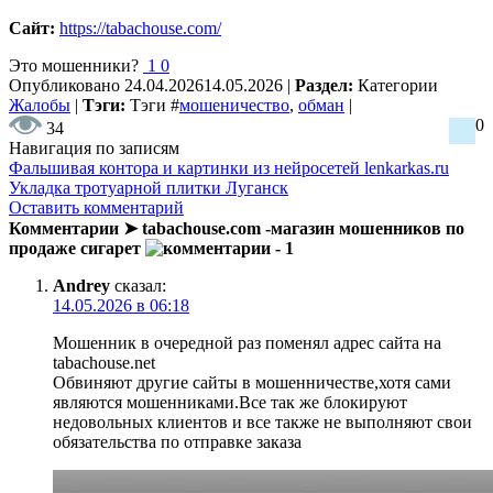
Сайт:
https://tabachouse.com/
Это мошенники?
1
0
Опубликовано
24.04.2026
14.05.2026
|
Раздел:
Категории
Жалобы
|
Тэги:
Тэги
#
мошеничество
,
обман
|
0
34
Навигация по записям
Фальшивая контора и картинки из нейросетей lenkarkas.ru
Укладка тротуарной плитки Луганск
Оставить комментарий
Комментарии ➤ tabachouse.com -магазин мошенников по
продаже сигарет
- 1
Andrey
сказал:
14.05.2026 в 06:18
Мошенник в очередной раз поменял адрес сайта на
tabachouse.net
Обвиняют другие сайты в мошенничестве,хотя сами
являются мошенниками.Все так же блокируют
недовольных клиентов и все также не выполняют свои
обязательства по отправке заказа