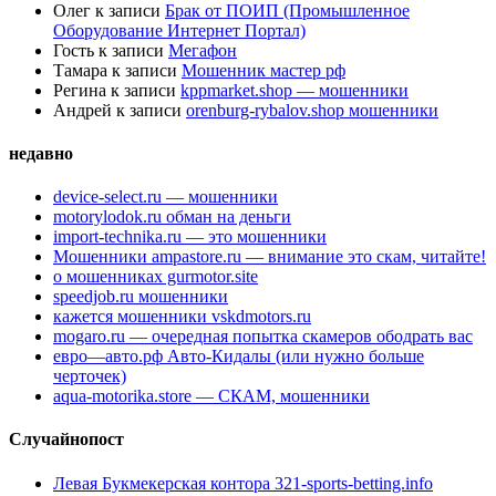
Олег
к записи
Брак от ПОИП (Промышленное
Оборудование Интернет Портал)
Гость
к записи
Мегафон
Тамара
к записи
Мошенник мастер рф
Регина
к записи
kppmarket.shop — мошенники
Андрей
к записи
orenburg-rybalov.shop мошенники
недавно
device-select.ru — мошенники
motorylodok.ru обман на деньги
import-technika.ru — это мошенники
Мошенники ampastore.ru — внимание это скам, читайте!
о мошенниках gurmotor.site
speedjob.ru мошенники
кажется мошенники vskdmotors.ru
mogaro.ru — очередная попытка скамеров ободрать вас
евро—авто.рф Авто-Кидалы (или нужно больше
черточек)
aqua-motorika.store — СКАМ, мошенники
Случайнопост
Левая Букмекерская контора 321-sports-betting.info