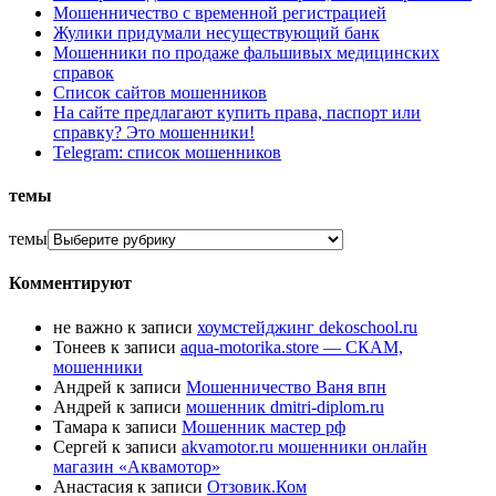
Мошенничество с временной регистрацией
Жулики придумали несуществующий банк
Мошенники по продаже фальшивых медицинских
справок
Список сайтов мошенников
На сайте предлагают купить права, паспорт или
справку? Это мошенники!
Telegram: список мошенников
темы
темы
Комментируют
не важно
к записи
хоумстейджинг dekoschool.ru
Тонеев
к записи
aqua-motorika.store — СКАМ,
мошенники
Андрей
к записи
Мошенничество Ваня впн
Андрей
к записи
мошенник dmitri-diplom.ru
Тамара
к записи
Мошенник мастер рф
Сергей
к записи
akvamotor.ru мошенники онлайн
магазин «Аквамотор»
Анастасия
к записи
Отзовик.Ком