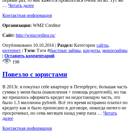
первый раз, то мне кажется проколоться очень легко. Тут же
…
Читать далее
Контактная информация
Организация:
WMZ Creditor
Сайт:
http://wmzcreditor.ru/
Опубликовано
10.10.2016
|
Раздел:
Категории
сайты,
интернет
|
Тэги:
Тэги
#
быстрые займы
,
кредиты
,
микрозаймы
|
Оставить комментарий
198
Повезло с юристами
В 2013г. я покупал себе квартиру в Петербурге, большая часть
суммы у меня была (накопления + помощь родителей), но так
же пришлось оформить кредит на недостающую часть, это
было 1.3 миллиона рублей. Всё это время исправно платил по
кредиту как и было прописано в договоре, никогда ничего не
просрочивал, но семь месяцев назад умер папа …
Читать
далее
Контактная информация