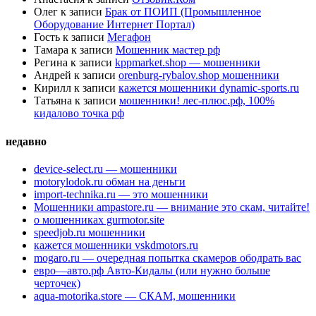
Олег
к записи
Брак от ПОИП (Промышленное
Оборудование Интернет Портал)
Гость
к записи
Мегафон
Тамара
к записи
Мошенник мастер рф
Регина
к записи
kppmarket.shop — мошенники
Андрей
к записи
orenburg-rybalov.shop мошенники
Кирилл
к записи
кажется мошенники dynamic-sports.ru
Татьяна
к записи
мошенники! лес-плюс.рф, 100%
кидалово точка рф
недавно
device-select.ru — мошенники
motorylodok.ru обман на деньги
import-technika.ru — это мошенники
Мошенники ampastore.ru — внимание это скам, читайте!
о мошенниках gurmotor.site
speedjob.ru мошенники
кажется мошенники vskdmotors.ru
mogaro.ru — очередная попытка скамеров ободрать вас
евро—авто.рф Авто-Кидалы (или нужно больше
черточек)
aqua-motorika.store — СКАМ, мошенники