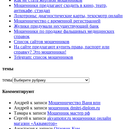
Как не стать жертвой мошенников
Мошенники предлагают сходить в кино, театр,
антикафе, стэндап
Лохотроны: диагностические карты, техосмотр онлайн
Мошенничество с временной регистрацией
Жулики придумали несуществующий банк
Мошенники по продаже фальшивых медицинских
справок
Список сайтов мошенников
На сайте предлагают купить права, паспорт или
справку? Это мошенники!
Telegram: список мошенников
темы
темы
Комментируют
Андрей
к записи
Мошенничество Ваня впн
Андрей
к записи
мошенник dmitri-diplom.ru
Тамара
к записи
Мошенник мастер рф
Сергей
к записи
akvamotor.ru мошенники онлайн
магазин «Аквамотор»
Анастасия
к записи
Отзовик.Ком