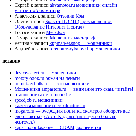
Сергей
к записи
akvamotor.ru мошенники онлайн
магазин «Аквамотор»
Анастасия
к записи
Отзовик.Ком
Олег
к записи
Брак от ПОИП (Промышленное
Оборудование Интернет Портал)
Гость
к записи
Мегафон
Тамара
к записи
Мошенник мастер рф
Регина
к записи
kppmarket.shop — мошенники
Андрей
к записи
orenburg-rybalov.shop мошенники
недавно
device-select.ru — мошенники
motorylodok.ru обман на деньги
import-technika.ru — это мошенники
Мошенники ampastore.ru — внимание это скам, читайте!
о мошенниках gurmotor.site
speedjob.ru мошенники
кажется мошенники vskdmotors.ru
mogaro.ru — очередная попытка скамеров ободрать вас
евро—авто.рф Авто-Кидалы (или нужно больше
черточек)
aqua-motorika.store — СКАМ, мошенники