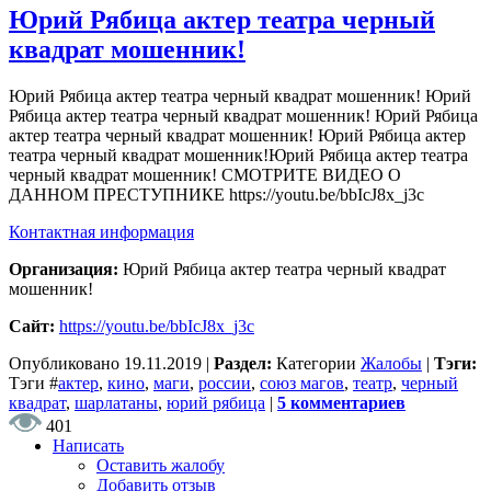
Юрий Рябица актер театра черный
квадрат мошенник!
Юрий Рябица актер театра черный квадрат мошенник! Юрий
Рябица актер театра черный квадрат мошенник! Юрий Рябица
актер театра черный квадрат мошенник! Юрий Рябица актер
театра черный квадрат мошенник!Юрий Рябица актер театра
черный квадрат мошенник! СМОТРИТЕ ВИДЕО О
ДАННОМ ПРЕСТУПНИКЕ https://youtu.be/bbIcJ8x_j3c
Контактная информация
Организация:
Юрий Рябица актер театра черный квадрат
мошенник!
Сайт:
https://youtu.be/bbIcJ8x_j3c
Опубликовано
19.11.2019
|
Раздел:
Категории
Жалобы
|
Тэги:
Тэги
#
актер
,
кино
,
маги
,
россии
,
союз магов
,
театр
,
черный
квадрат
,
шарлатаны
,
юрий рябица
|
5 комментариев
401
Написать
Оставить жалобу
Добавить отзыв