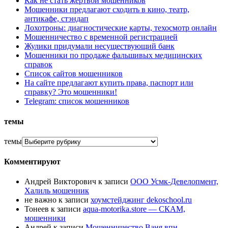
Как не стать жертвой мошенников
Мошенники предлагают сходить в кино, театр,
антикафе, стэндап
Лохотроны: диагностические карты, техосмотр онлайн
Мошенничество с временной регистрацией
Жулики придумали несуществующий банк
Мошенники по продаже фальшивых медицинских
справок
Список сайтов мошенников
На сайте предлагают купить права, паспорт или
справку? Это мошенники!
Telegram: список мошенников
темы
темы
Комментируют
Андрей Викторович
к записи
ООО Усмк-Девелопмент,
Халиль мошенник
не важно
к записи
хоумстейджинг dekoschool.ru
Тонеев
к записи
aqua-motorika.store — СКАМ,
мошенники
Андрей
к записи
Мошенничество Ваня впн