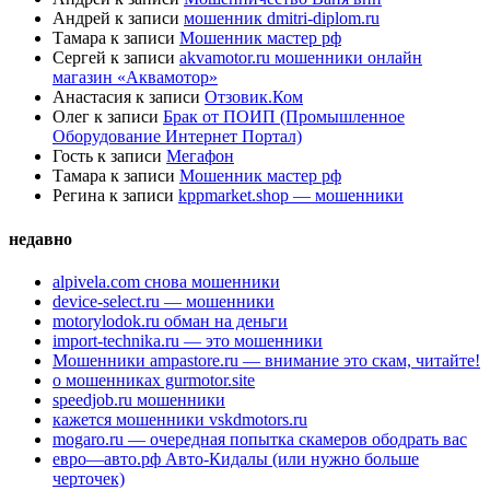
Андрей
к записи
мошенник dmitri-diplom.ru
Тамара
к записи
Мошенник мастер рф
Сергей
к записи
akvamotor.ru мошенники онлайн
магазин «Аквамотор»
Анастасия
к записи
Отзовик.Ком
Олег
к записи
Брак от ПОИП (Промышленное
Оборудование Интернет Портал)
Гость
к записи
Мегафон
Тамара
к записи
Мошенник мастер рф
Регина
к записи
kppmarket.shop — мошенники
недавно
alpivela.com снова мошенники
device-select.ru — мошенники
motorylodok.ru обман на деньги
import-technika.ru — это мошенники
Мошенники ampastore.ru — внимание это скам, читайте!
о мошенниках gurmotor.site
speedjob.ru мошенники
кажется мошенники vskdmotors.ru
mogaro.ru — очередная попытка скамеров ободрать вас
евро—авто.рф Авто-Кидалы (или нужно больше
черточек)