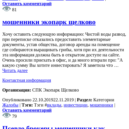
Оставить комментарий
81
мошенники экопарк щелково
Хочу оставить следующую информацию: Чистой воды развод,
при переписке отказались предоставить элементарные
документы, устав общества, договор аренды на помещение
где собираются выращивать грибы, хотя при их деятельности
эта информация должна быть в открытом доступе на сайте.
Очень просили приехать в офис, и да много втирали про: "А
какую сумму Вы хотите инвестировать? Я заметила что …
Читать далее
Контактная информация
Организация:
СПК Экопарк Щелково
Опубликовано
22.10.2019
22.11.2019
|
Раздел:
Категории
Жалобы
|
Тэги:
Тэги
#
вклады
,
инвестиции
,
мошенники
|
Оставить комментарий
79
Псевдо брокеры мошенники как