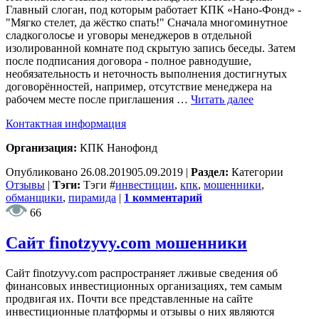
Главный слоган, под которым работает КПК «Нано-Фонд» -
"Мягко стелет, да жёстко спать!" Сначала многоминутное
сладкоголосье и уговоры менеджеров в отдельной
изолированной комнате под скрытую запись беседы. Затем
после подписания договора - полное равнодушие,
необязательность и неточность выполнения достигнутых
договорённостей, например, отсутствие менеджера на
рабочем месте после приглашения …
Читать далее
Контактная информация
Организация:
КПК Нанофонд
Опубликовано
26.08.2019
05.09.2019
|
Раздел:
Категории
Отзывы
|
Тэги:
Тэги
#
инвестиции
,
кпк
,
мошенники
,
обманщики
,
пирамида
|
1 комментарий
66
Сайт finotzyvy.com мошенники
Сайт finotzyvy.com распространяет лживые сведения об
финансовых инвестиционных организациях, тем самым
продвигая их. Почти все представленные на сайте
инвестиционные платформы и отзывы о них являются