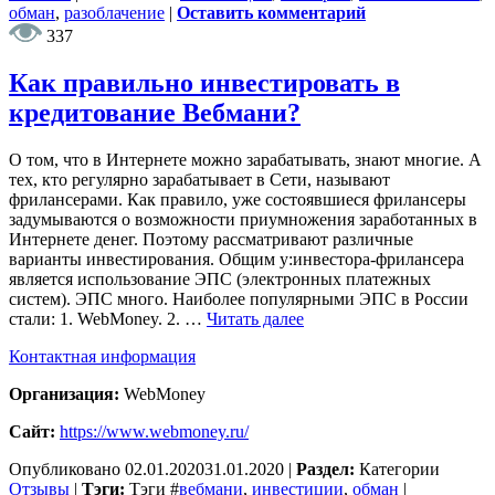
обман
,
разоблачение
|
Оставить комментарий
337
Как правильно инвестировать в
кредитование Вебмани?
О том, что в Интернете можно зарабатывать, знают многие. А
тех, кто регулярно зарабатывает в Сети, называют
фрилансерами. Как правило, уже состоявшиеся фрилансеры
задумываются о возможности приумножения заработанных в
Интернете денег. Поэтому рассматривают различные
варианты инвестирования. Общим у:инвестора-фрилансера
является использование ЭПС (электронных платежных
систем). ЭПС много. Наиболее популярными ЭПС в России
стали: 1. WebMoney. 2. …
Читать далее
Контактная информация
Организация:
WebMoney
Сайт:
https://www.webmoney.ru/
Опубликовано
02.01.2020
31.01.2020
|
Раздел:
Категории
Отзывы
|
Тэги:
Тэги
#
вебмани
,
инвестиции
,
обман
|