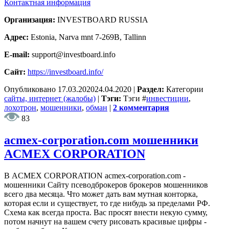
Контактная информация
Организация:
INVESTBOARD RUSSIA
Адрес:
Estonia, Narva mnt 7-269B, Tallinn
E-mail:
support@investboard.info
Сайт:
https://investboard.info/
Опубликовано
17.03.2020
24.04.2020
|
Раздел:
Категории
сайты, интернет (жалобы)
|
Тэги:
Тэги
#
инвестиции
,
лохотрон
,
мошенники
,
обман
|
2 комментария
83
acmex-corporation.com мошенники
ACMEX CORPORATION
В ACMEX CORPORATION acmex-corporation.com -
мошенники Сайту псеводброкеров брокеров мошенников
всего два месяца. Что может дать вам мутная конторка,
которая если и существует, то где нибудь за пределами РФ.
Схема как всегда проста. Вас просят внести некую сумму,
потом начнут на вашем счету рисовать красивые цифры -