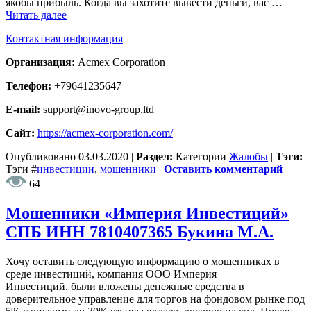
якобы прибыль. Когда вы захотите вывести деньги, вас …
Читать далее
Контактная информация
Организация:
Acmex Corporation
Телефон:
+79641235647
E-mail:
support@inovo-group.ltd
Сайт:
https://acmex-corporation.com/
Опубликовано
03.03.2020
|
Раздел:
Категории
Жалобы
|
Тэги:
Тэги
#
инвестиции
,
мошенники
|
Оставить комментарий
64
Мошенники «Империя Инвестиций»
СПБ ИНН 7810407365 Букина М.А.
Хочу оставить следующую информацию о мошенниках в
среде инвестиций, компания ООО Империя
Инвестиций. были вложены денежные средства в
доверительное управление для торгов на фондовом рынке под