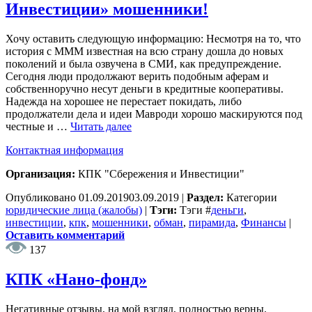
Инвестиции» мошенники!
Хочу оставить следующую информацию: Несмотря на то, что
история с МММ известная на всю страну дошла до новых
поколений и была озвучена в СМИ, как предупреждение.
Сегодня люди продолжают верить подобным аферам и
собственноручно несут деньги в кредитные кооперативы.
Надежда на хорошее не перестает покидать, либо
продолжатели дела и идеи Мавроди хорошо маскируются под
честные и …
Читать далее
Контактная информация
Организация:
КПК "Сбережения и Инвестиции"
Опубликовано
01.09.2019
03.09.2019
|
Раздел:
Категории
юридические лица (жалобы)
|
Тэги:
Тэги
#
деньги
,
инвестиции
,
кпк
,
мошенники
,
обман
,
пирамида
,
Финансы
|
Оставить комментарий
137
КПК «Нано-фонд»
Негативные отзывы, на мой взгляд, полностью верны.