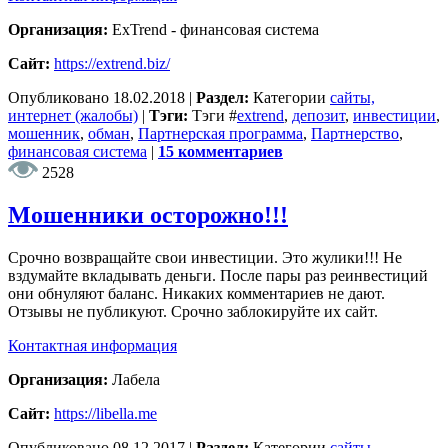
Организация:
ExTrend - финансовая система
Сайт:
https://extrend.biz/
Опубликовано
18.02.2018
|
Раздел:
Категории
сайты,
интернет (жалобы)
|
Тэги:
Тэги
#
extrend
,
депозит
,
инвестиции
,
мошенник
,
обман
,
Партнерская программа
,
Партнерство
,
финансовая система
|
15 комментариев
2528
Мошенники осторожно!!!
Срочно возвращайте свои инвестиции. Это жулики!!! Не
вздумайте вкладывать деньги. После пары раз реинвестиций
они обнуляют баланс. Никаких комментариев не дают.
Отзывы не публикуют. Срочно заблокируйте их сайт.
Контактная информация
Организация:
Лабела
Сайт:
https://libella.me
Опубликовано
08.12.2017
|
Раздел:
Категории
сайты,