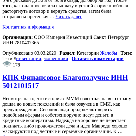
5% с рисками до 30% от тела вклада, договор на год. После
того, как она просрочила выплату в устной форме пробовал
расторгнуть договор и вернуть средства, затем была
отправлена претензия …
Читать далее
Контактная информация
Организация:
ООО Империя Инвестиций Санкт-Петербург
ИНН 7810407365
Опубликовано
03.03.2020
|
Раздел:
Категории
Жалобы
|
Тэги:
Тэги
#
инвестиции
,
мошенники
|
Оставить комментарий
178
КПК Финансовое Благополучие ИНН
5012101517
Несмотря на то, что история с МММ известная на всю страну
дошла до новых поколений и была озвучена в СМИ, как
предупреждение. Сегодня люди продолжают верить
подобным аферам и собственноручно несут деньги в
кредитные кооперативы. Надежда на хорошее не перестает
покидать, либо продолжатели дела и идеи Мавроди хорошо
маскируются под честные и серьезные организации. К …