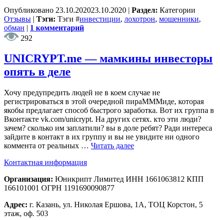
Опубликовано
23.10.2020
23.10.2020
|
Раздел:
Категории
Отзывы
|
Тэги:
Тэги
#
инвестиции
,
лохотрон
,
мошенники
,
обман
|
1 комментарий
292
UNICRYPT.me — мамкины инвесторы
опять в деле
Хочу предупредить людей не в коем случае не
регистрироваться в этой очередной пираМММиде, которая
якобы предлагает способ быстрого заработка. Вот их группа в
Вконтакте vk.com/unicrypt. На других сетях. кто эти люди?
зачем? сколько им заплатили? вы в доле ребят? Ради интереса
зайдите в контакт в их группу и вы не увидите ни одного
коммента от реальных …
Читать далее
Контактная информация
Организация:
Юникрипт Лимитед ИНН 1661063812 КПП
166101001 ОГРН 1191690090877
Адрес:
г. Казань, ул. Николая Ершова, 1А, ТОЦ Корстон, 5
этаж, оф. 503