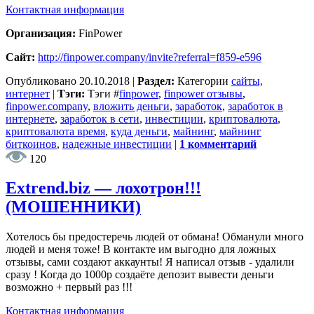
Контактная информация
Организация:
FinPower
Сайт:
http://finpower.company/invite?referral=f859-e596
Опубликовано
20.10.2018
|
Раздел:
Категории
сайты,
интернет
|
Тэги:
Тэги
#
finpower
,
finpower отзывы
,
finpower.company
,
вложить деньги
,
заработок
,
заработок в
интернете
,
заработок в сети
,
инвестиции
,
криптовалюта
,
криптовалюта время
,
куда деньги
,
майнинг
,
майнинг
биткоинов
,
надежные инвестиции
|
1 комментарий
120
Еxtrend.biz — лохотрон!!!
(МОШЕННИКИ)
Хотелось бы предостеречь людей от обмана! Обманули много
людей и меня тоже! В контакте им выгодно для ложных
отзывы, сами создают аккаунты! Я написал отзыв - удалили
сразу ! Когда до 1000р создаёте депозит вывести деньги
возможно + первый раз !!!
Контактная информация