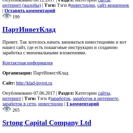
интернет (жалобы)
|
Тэги:
Тэги
#
инвестиции
,
сайт-мошенник
|
Оставить комментарий
199
ПартИнветКлад
Привет. Так хотелось начать заниматься инвестициями и вот
нашел сайт, где есть пошаговые инструкции и созданию
заработка с минимальными вложениями.
Контактная информация
Организация:
ПартИнвестКлад
Сайт:
http://klad-invest.ru
Опубликовано
07.06.2017
|
Раздел:
Категории
сайты,
интернет
|
Тэги:
Тэги
#
заработок
,
заработок в интернете
,
заработок в сети
,
инвестиции
|
1 комментарий
265
Srtong Capital Company Ltd