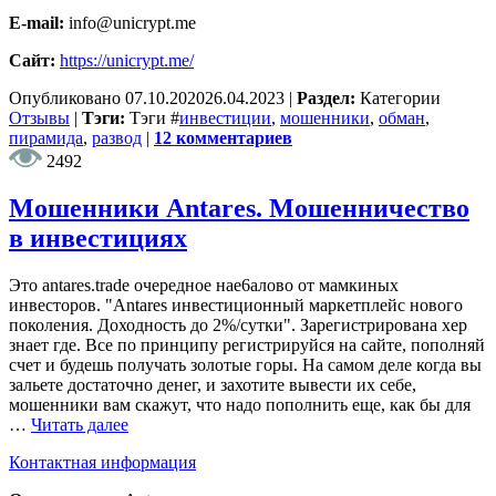
E-mail:
info@unicrypt.me
Сайт:
https://unicrypt.me/
Опубликовано
07.10.2020
26.04.2023
|
Раздел:
Категории
Отзывы
|
Тэги:
Тэги
#
инвестиции
,
мошенники
,
обман
,
пирамида
,
развод
|
12 комментариев
2492
Мошенники Antares. Мошенничество
в инвестициях
Это antares.trade очередное нае6алово от мамкиных
инвесторов. "Antares инвестиционный маркетплейс нового
поколения. Доходность до 2%/сутки". Зарегистрирована хер
знает где. Все по принципу регистрируйся на сайте, пополняй
счет и будешь получать золотые горы. На самом деле когда вы
зальете достаточно денег, и захотите вывести их себе,
мошенники вам скажут, что надо пополнить еще, как бы для
…
Читать далее
Контактная информация