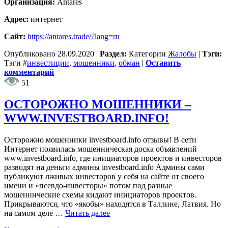
Организация:
Antares
Адрес:
интернет
Сайт:
https://antares.trade/?lang=ru
Опубликовано
28.09.2020
|
Раздел:
Категории
Жалобы
|
Тэги:
Тэги
#
инвестиции
,
мошенники
,
обман
|
Оставить
комментарий
51
ОСТОРОЖНО МОШЕННИКИ –
WWW.INVESTBOARD.INFO!
Осторожно мошенники investboard.info отзывы! В сети
Интернет появилась мошенническая доска объявлений
www.investboard.info, где инициаторов проектов и инвесторов
разводят на деньги админы investboard.info Админы сами
публикуют лживых инвесторов у себя на сайте от своего
имени и «псевдо-инвесторы» потом под разные
мошеннические схемы кидают инициаторов проектов.
Прикрываются, что «якобы» находятся в Таллине, Латвия. Но
на самом деле …
Читать далее