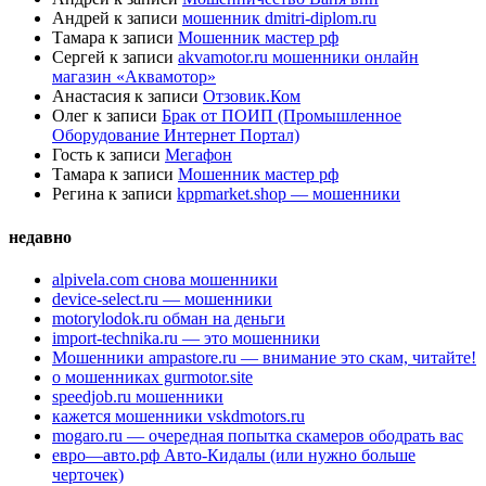
Андрей
к записи
мошенник dmitri-diplom.ru
Тамара
к записи
Мошенник мастер рф
Сергей
к записи
akvamotor.ru мошенники онлайн
магазин «Аквамотор»
Анастасия
к записи
Отзовик.Ком
Олег
к записи
Брак от ПОИП (Промышленное
Оборудование Интернет Портал)
Гость
к записи
Мегафон
Тамара
к записи
Мошенник мастер рф
Регина
к записи
kppmarket.shop — мошенники
недавно
alpivela.com снова мошенники
device-select.ru — мошенники
motorylodok.ru обман на деньги
import-technika.ru — это мошенники
Мошенники ampastore.ru — внимание это скам, читайте!
о мошенниках gurmotor.site
speedjob.ru мошенники
кажется мошенники vskdmotors.ru
mogaro.ru — очередная попытка скамеров ободрать вас
евро—авто.рф Авто-Кидалы (или нужно больше
черточек)