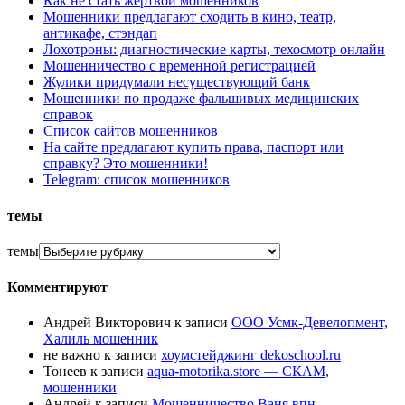
Как не стать жертвой мошенников
Мошенники предлагают сходить в кино, театр,
антикафе, стэндап
Лохотроны: диагностические карты, техосмотр онлайн
Мошенничество с временной регистрацией
Жулики придумали несуществующий банк
Мошенники по продаже фальшивых медицинских
справок
Список сайтов мошенников
На сайте предлагают купить права, паспорт или
справку? Это мошенники!
Telegram: список мошенников
темы
темы
Комментируют
Андрей Викторович
к записи
ООО Усмк-Девелопмент,
Халиль мошенник
не важно
к записи
хоумстейджинг dekoschool.ru
Тонеев
к записи
aqua-motorika.store — СКАМ,
мошенники
Андрей
к записи
Мошенничество Ваня впн