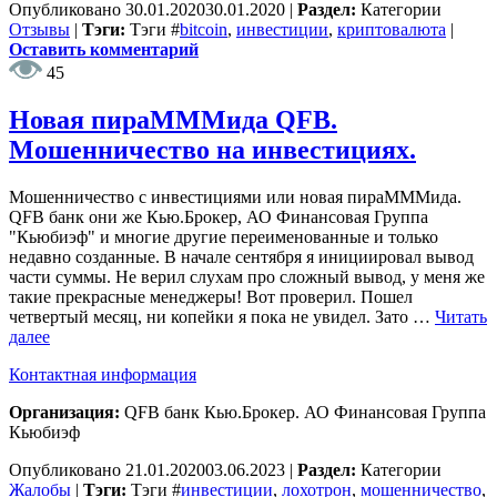
Опубликовано
30.01.2020
30.01.2020
|
Раздел:
Категории
Отзывы
|
Тэги:
Тэги
#
bitcoin
,
инвестиции
,
криптовалюта
|
Оставить комментарий
45
Новая пираМММида QFB.
Мошенничество на инвестициях.
Мошенничество с инвестициями или новая пираМММида.
QFB банк они же Кью.Брокер, АО Финансовая Группа
"Кьюбиэф" и многие другие переименованные и только
недавно созданные. В начале сентября я инициировал вывод
части суммы. Не верил слухам про сложный вывод, у меня же
такие прекрасные менеджеры! Вот проверил. Пошел
четвертый месяц, ни копейки я пока не увидел. Зато …
Читать
далее
Контактная информация
Организация:
QFB банк Кью.Брокер. АО Финансовая Группа
Кьюбиэф
Опубликовано
21.01.2020
03.06.2023
|
Раздел:
Категории
Жалобы
|
Тэги:
Тэги
#
инвестиции
,
лохотрон
,
мошенничество
,