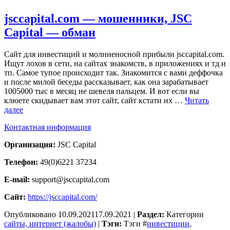
jsccapital.com — мошенники, JSC
Capital — обман
Сайт для инвестиций и молниеносной прибыли jsccapital.com.
Ищут лохов в сети, на сайтах знакомств, в приложениях и тд и
тп. Самое тупое происходит так. Знакомится с вами деффочка
и после милой беседы рассказывает, как она зарабатывает
1005000 тыс в месяц не шевеля пальцем. И вот если вы
клюете скидывает вам этот сайт, сайт кстати их …
Читать
далее
Контактная информация
Организация:
JSC Capital
Телефон:
49(0)6221 37234
E-mail:
support@jsccapital.com
Сайт:
https://jsccapital.com/
Опубликовано
10.09.2021
17.09.2021
|
Раздел:
Категории
сайты, интернет (жалобы)
|
Тэги:
Тэги
#
инвестиции
,