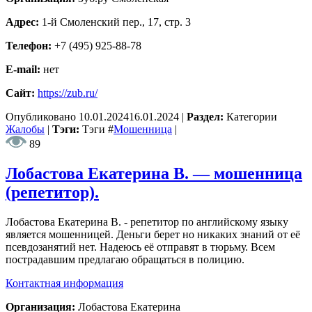
Адрес:
1-й Смоленский пер., 17, стр. 3
Телефон:
+7 (495) 925-88-78
E-mail:
нет
Сайт:
https://zub.ru/
Опубликовано
10.01.2024
16.01.2024
|
Раздел:
Категории
Жалобы
|
Тэги:
Тэги
#
Мошенница
|
89
Лобастова Екатерина В. — мошенница
(репетитор).
Лобастова Екатерина В. - репетитор по английскому языку
является мошенницей. Деньги берет но никаких знаний от её
псевдозанятий нет. Надеюсь её отправят в тюрьму. Всем
пострадавшим предлагаю обращаться в полицию.
Контактная информация
Организация:
Лобастова Екатерина