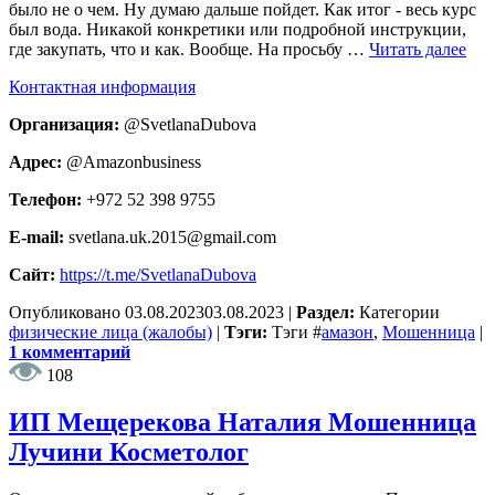
было не о чем. Ну думаю дальше пойдет. Как итог - весь курс
был вода. Никакой конкретики или подробной инструкции,
где закупать, что и как. Вообще. На просьбу …
Читать далее
Контактная информация
Организация:
@SvetlanaDubova
Адрес:
@Amazonbusiness
Телефон:
+972 52 398 9755
E-mail:
svetlana.uk.2015@gmail.com
Сайт:
https://t.me/SvetlanaDubova
Опубликовано
03.08.2023
03.08.2023
|
Раздел:
Категории
физические лица (жалобы)
|
Тэги:
Тэги
#
амазон
,
Мошенница
|
1 комментарий
108
ИП Мещерекова Наталия Мошенница
Лучини Косметолог