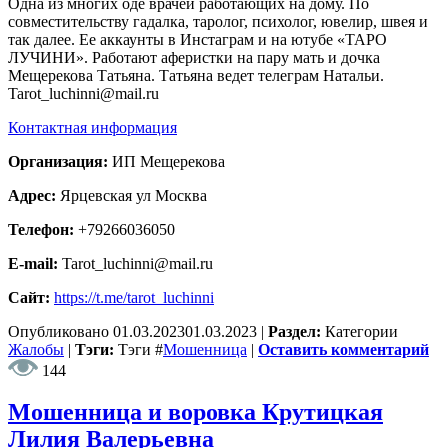
Одна из многих оде врачей работающих на дому. По
совместительству гадалка, таролог, психолог, ювелир, швея и
так далее. Ее аккаунты в Инстаграм и на ютубе «ТАРО
ЛУЧИНИ». Работают аферистки на пару мать и дочка
Мещерекова Татьяна. Татьяна ведет телеграм Натальи.
Tarot_luchinni@mail.ru
Контактная информация
Организация:
ИП Мещерекова
Адрес:
Ярцевская ул Москва
Телефон:
+79266036050
E-mail:
Tarot_luchinni@mail.ru
Сайт:
https://t.me/tarot_luchinni
Опубликовано
01.03.2023
01.03.2023
|
Раздел:
Категории
Жалобы
|
Тэги:
Тэги
#
Мошенница
|
Оставить комментарий
144
Мошенница и воровка Крутицкая
Лилия Валерьевна