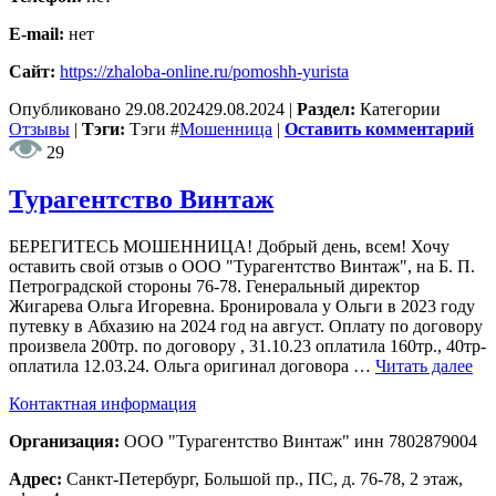
E-mail:
нет
Сайт:
https://zhaloba-online.ru/pomoshh-yurista
Опубликовано
29.08.2024
29.08.2024
|
Раздел:
Категории
Отзывы
|
Тэги:
Тэги
#
Мошенница
|
Оставить комментарий
29
Турагентство Винтаж
БЕРЕГИТЕСЬ МОШЕННИЦА! Добрый день, всем! Хочу
оставить свой отзыв о ООО "Турагентство Винтаж", на Б. П.
Петроградской стороны 76-78. Генеральный директор
Жигарева Ольга Игоревна. Бронировала у Ольги в 2023 году
путевку в Абхазию на 2024 год на август. Оплату по договору
произвела 200тр. по договору , 31.10.23 оплатила 160тр., 40тр-
оплатила 12.03.24. Ольга оригинал договора …
Читать далее
Контактная информация
Организация:
ООО "Турагентство Винтаж" инн 7802879004
Адрес:
Санкт-Петербург, Большой пр., ПС, д. 76-78, 2 этаж,