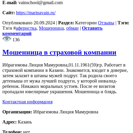
E-mail:
vainschool@gmail.com
Сайт:
https://marinavain.ru/
Опубликовано
20.09.2024
|
Раздел:
Категории
Отзывы
|
Тэги:
Тэги
#
аферистка
,
Мошенница
,
обман
|
Оставить
комментарий
136
Мошенница в страховой компании
Ибрагимова Люция Мамуровна,01.11.1961(59)гр. Работает в
страховой компании в Казани. Знакомится, входит в доверие,
затем залазит в штаны мужей подруг. Так родила своего
детеныша от мужа лучшей подруги, у которой инвалид-
ребенок. Никаких моральных устоев. После ее визитов
пропадали ювелирные украшения. Мошенница и блядь.
Контактная информация
Организация:
Ибрагимова Люция Мамуровна
Адрес:
Казань
Телефон:
нет