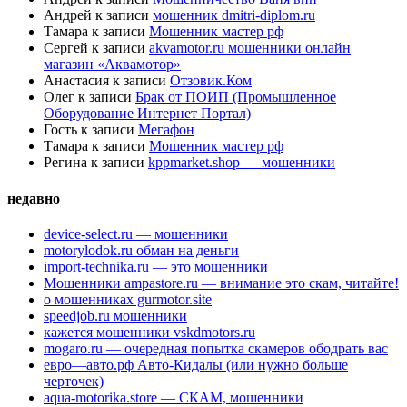
Андрей
к записи
мошенник dmitri-diplom.ru
Тамара
к записи
Мошенник мастер рф
Сергей
к записи
akvamotor.ru мошенники онлайн
магазин «Аквамотор»
Анастасия
к записи
Отзовик.Ком
Олег
к записи
Брак от ПОИП (Промышленное
Оборудование Интернет Портал)
Гость
к записи
Мегафон
Тамара
к записи
Мошенник мастер рф
Регина
к записи
kppmarket.shop — мошенники
недавно
device-select.ru — мошенники
motorylodok.ru обман на деньги
import-technika.ru — это мошенники
Мошенники ampastore.ru — внимание это скам, читайте!
о мошенниках gurmotor.site
speedjob.ru мошенники
кажется мошенники vskdmotors.ru
mogaro.ru — очередная попытка скамеров ободрать вас
евро—авто.рф Авто-Кидалы (или нужно больше
черточек)
aqua-motorika.store — СКАМ, мошенники