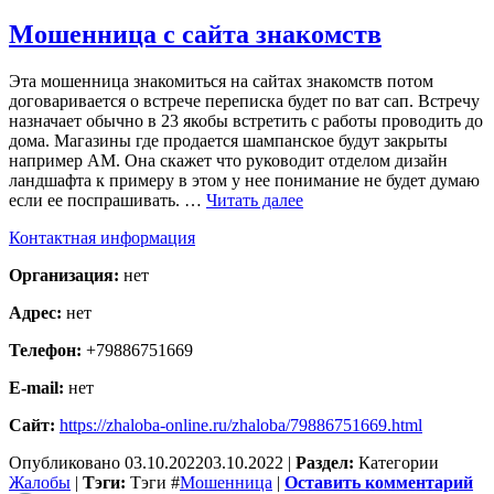
Мошенница с сайта знакомств
Эта мошенница знакомиться на сайтах знакомств потом
договаривается о встрече переписка будет по ват сап. Встречу
назначает обычно в 23 якобы встретить с работы проводить до
дома. Магазины где продается шампанское будут закрыты
например АМ. Она скажет что руководит отделом дизайн
ландшафта к примеру в этом у нее понимание не будет думаю
если ее поспрашивать. …
Читать далее
Контактная информация
Организация:
нет
Адрес:
нет
Телефон:
+79886751669
E-mail:
нет
Сайт:
https://zhaloba-online.ru/zhaloba/79886751669.html
Опубликовано
03.10.2022
03.10.2022
|
Раздел:
Категории
Жалобы
|
Тэги:
Тэги
#
Мошенница
|
Оставить комментарий