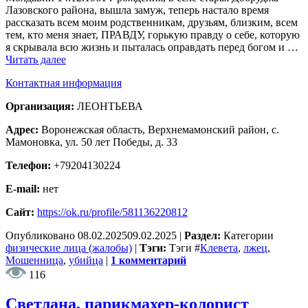
Лазовского района, вышла замуж, теперь настало время
рассказать всем моим родственникам, друзьям, близким, всем
тем, кто меня знает, ПРАВДУ, горькую правду о себе, которую
я скрывала всю жизнь и пыталась оправдать перед богом и …
Читать далее
Контактная информация
Организация:
ЛЕОНТЬЕВА
Адрес:
Воронежская область, Верхнемамонский район, с.
Мамоновка, ул. 50 лет Победы, д. 33
Телефон:
+79204130224
E-mail:
нет
Сайт:
https://ok.ru/profile/581136220812
Опубликовано
08.02.2025
09.02.2025
|
Раздел:
Категории
физические лица (жалобы)
|
Тэги:
Тэги
#
Клевета
,
лжец
,
Мошенница
,
убийца
|
1 комментарий
116
Светлана, парикмахер-колорист