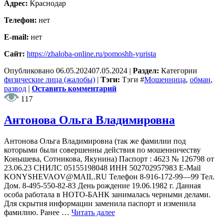
Адрес:
Краснодар
Телефон:
нет
E-mail:
нет
Сайт:
https://zhaloba-online.ru/pomoshh-yurista
Опубликовано
06.05.2024
07.05.2024
|
Раздел:
Категории
физические лица (жалобы)
|
Тэги:
Тэги
#
Мошенница
,
обман
,
развод
|
Оставить комментарий
117
Антонова Ольга Владимировна
Антонова Ольга Владимировна (так же фамилии под
которыми были совершенны действия по мошенничеству
Конышева, Сотникова, Якунина) Паспорт : 4623 № 126798 от
23.06.23 СНИЛС 05155198048 ИНН 502702957983 E-Mail
KONYSHEVAOV@MAIL.RU Телефон 8-916-172-99—99 Тел.
Дом. 8-495-550-82-83 День рождение 19.06.1982 г. Данная
особа работала в НОТО-БАНК занималась черными делами.
Для скрытия информации заменила паспорт и изменила
фамилию. Ранее …
Читать далее