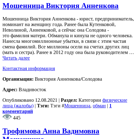
Мошенница Виктория Анненкова
Мошенница Виктория Анненкова - юрист, предприниматель,
номинант на женщину года. Ранее была Кутенковой,
Неволиной, Анненковой, а сейчас она Солодова -
это фамилия матери. Обманула и кинула не одного человека.
Нанесла многомиллионные убытки, в связи с этим частая
смена фамилий. Все миллионы осели на счетах других лиц
(мать и сестра). Ранее в 2012 году она была руководителем …
Читать далее
Контактная информация
Организация:
Виктория Анненкова/Солодова
Адрес:
Владивосток
Опубликовано
12.08.2021
|
Раздел:
Категории
физические
лица (жалобы)
|
Тэги:
Тэги
#
Мошенница
,
обман
|
1
комментарий
445
Трофимова Анна Вадимовна