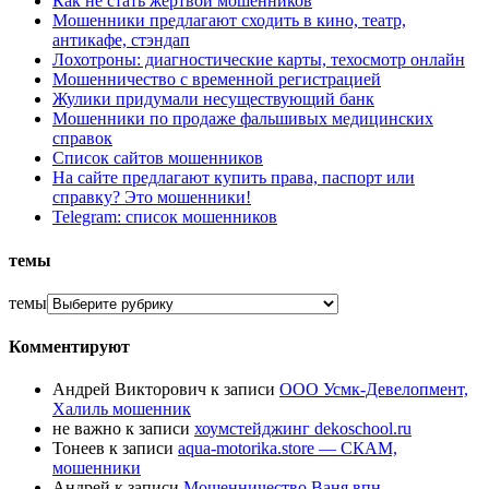
Как не стать жертвой мошенников
Мошенники предлагают сходить в кино, театр,
антикафе, стэндап
Лохотроны: диагностические карты, техосмотр онлайн
Мошенничество с временной регистрацией
Жулики придумали несуществующий банк
Мошенники по продаже фальшивых медицинских
справок
Список сайтов мошенников
На сайте предлагают купить права, паспорт или
справку? Это мошенники!
Telegram: список мошенников
темы
темы
Комментируют
Андрей Викторович
к записи
ООО Усмк-Девелопмент,
Халиль мошенник
не важно
к записи
хоумстейджинг dekoschool.ru
Тонеев
к записи
aqua-motorika.store — СКАМ,
мошенники
Андрей
к записи
Мошенничество Ваня впн