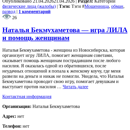
Опубликовано
21.04.2026
21.04.2026
|
Раздел:
Категории
физические лица (жалобы)
|
Тэги:
Тэги
#
Мошенница
,
обман
,
развод
|
1 комментарий
26
Наталья Бекмухаметова — игра ЛИЛА
и помощь женщинам
Наталья Бекмухаметова - женщина из Новосибирска, которая
организует игру ЛИЛА, помогает женщинам советами,
оказывает помощь женщинам пострадавшим после любого
насилия. Я оказалась одной из обратившихся, после
неудачных отношений я попала к женскому коучу, где меня
развели на деньги и никак не помогли. Увидела, что Наталья
Бекмухаметова проводит свою игру, помогает девушкам и
выступает против насилия …
Читать далее
Контактная информация
Организация:
Наталья Бекмухаметова
Адрес:
нет
Телефон:
нет