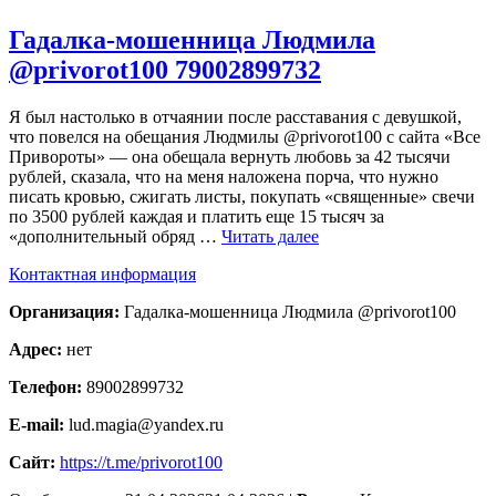
Гадалка-мошенница Людмила
@privorot100 79002899732
Я был настолько в отчаянии после расставания с девушкой,
что повелся на обещания Людмилы @privorot100 с сайта «Все
Привороты» — она обещала вернуть любовь за 42 тысячи
рублей, сказала, что на меня наложена порча, что нужно
писать кровью, сжигать листы, покупать «священные» свечи
по 3500 рублей каждая и платить еще 15 тысяч за
«дополнительный обряд …
Читать далее
Контактная информация
Организация:
Гадалка-мошенница Людмила @privorot100
Адрес:
нет
Телефон:
89002899732
E-mail:
lud.magia@yandex.ru
Сайт:
https://t.me/privorot100