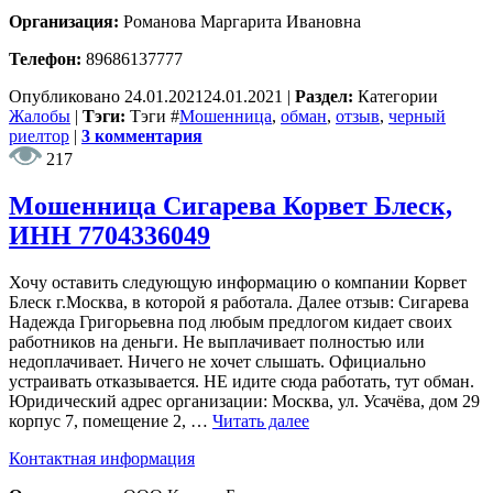
Организация:
Романова Маргарита Ивановна
Телефон:
89686137777
Опубликовано
24.01.2021
24.01.2021
|
Раздел:
Категории
Жалобы
|
Тэги:
Тэги
#
Мошенница
,
обман
,
отзыв
,
черный
риелтор
|
3 комментария
217
Мошенница Сигарева Корвет Блеск,
ИНН 7704336049
Хочу оставить следующую информацию о компании Корвет
Блеск г.Москва, в которой я работала. Далее отзыв: Сигарева
Надежда Григорьевна под любым предлогом кидает своих
работников на деньги. Не выплачивает полностью или
недоплачивает. Ничего не хочет слышать. Официально
устраивать отказывается. НЕ идите сюда работать, тут обман.
Юридический адрес организации: Москва, ул. Усачёва, дом 29
корпус 7, помещение 2, …
Читать далее
Контактная информация