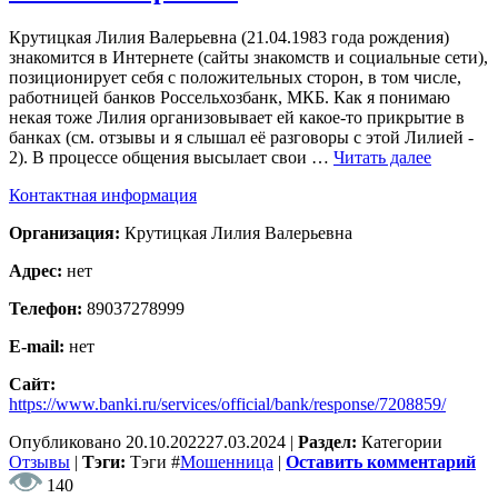
Крутицкая Лилия Валерьевна (21.04.1983 года рождения)
знакомится в Интернете (сайты знакомств и социальные сети),
позиционирует себя с положительных сторон, в том числе,
работницей банков Россельхозбанк, МКБ. Как я понимаю
некая тоже Лилия организовывает ей какое-то прикрытие в
банках (см. отзывы и я слышал её разговоры с этой Лилией -
2). В процессе общения высылает свои …
Читать далее
Контактная информация
Организация:
Крутицкая Лилия Валерьевна
Адрес:
нет
Телефон:
89037278999
E-mail:
нет
Сайт:
https://www.banki.ru/services/official/bank/response/7208859/
Опубликовано
20.10.2022
27.03.2024
|
Раздел:
Категории
Отзывы
|
Тэги:
Тэги
#
Мошенница
|
Оставить комментарий
140