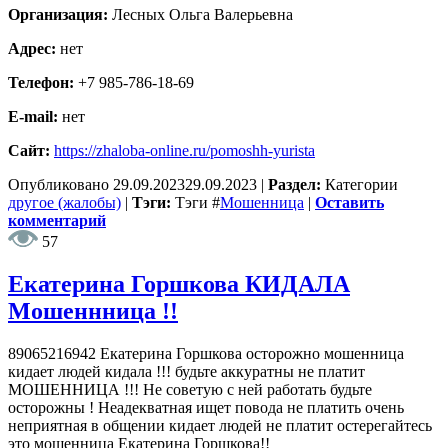
Организация:
Лесных Ольга Валерьевна
Адрес:
нет
Телефон:
+7 985-786-18-69
E-mail:
нет
Сайт:
https://zhaloba-online.ru/pomoshh-yurista
Опубликовано
29.09.2023
29.09.2023
|
Раздел:
Категории
другое (жалобы)
|
Тэги:
Тэги
#
Мошенница
|
Оставить
комментарий
57
Екатерина Горшкова КИДАЛА
Мошеннница !!
89065216942 Екатерина Горшкова осторожно мошенница
кидает людей кидала !!! будьте аккуратны не платит
МОШЕННИЦА !!! Не советую с ней работать будьте
осторожны ! Неадекватная ищет повода не платить очень
неприятная в общении кидает людей не платит остерегайтесь
это мошенница Екатерина Горшкова!!