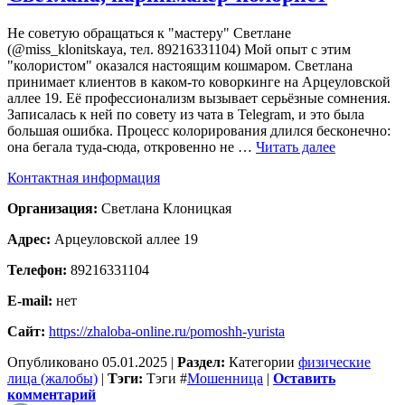
Не советую обращаться к "мастеру" Светлане
(@miss_klonitskaya, тел. 89216331104) Мой опыт с этим
"колористом" оказался настоящим кошмаром. Светлана
принимает клиентов в каком-то коворкинге на Арцеуловской
аллее 19. Её профессионализм вызывает серьёзные сомнения.
Записалась к ней по совету из чата в Telegram, и это была
большая ошибка. Процесс колорирования длился бесконечно:
она бегала туда-сюда, откровенно не …
Читать далее
Контактная информация
Организация:
Светлана Клоницкая
Адрес:
Арцеуловской аллее 19
Телефон:
89216331104
E-mail:
нет
Сайт:
https://zhaloba-online.ru/pomoshh-yurista
Опубликовано
05.01.2025
|
Раздел:
Категории
физические
лица (жалобы)
|
Тэги:
Тэги
#
Мошенница
|
Оставить
комментарий