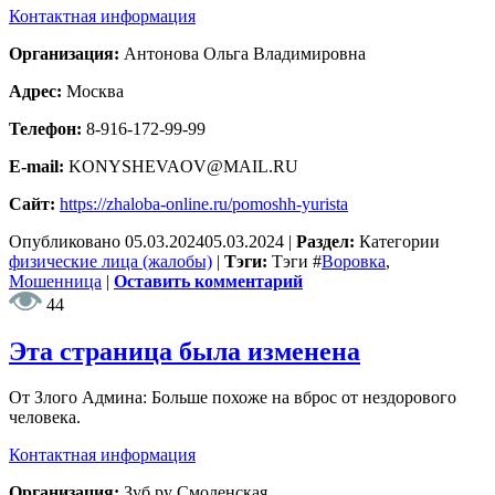
Контактная информация
Организация:
Антонова Ольга Владимировна
Адрес:
Москва
Телефон:
8-916-172-99-99
E-mail:
KONYSHEVAOV@MAIL.RU
Сайт:
https://zhaloba-online.ru/pomoshh-yurista
Опубликовано
05.03.2024
05.03.2024
|
Раздел:
Категории
физические лица (жалобы)
|
Тэги:
Тэги
#
Воровка
,
Мошенница
|
Оставить комментарий
44
Эта страница была изменена
От Злого Админа: Больше похоже на вброс от нездорового
человека.
Контактная информация
Организация:
Зуб.ру Смоленская