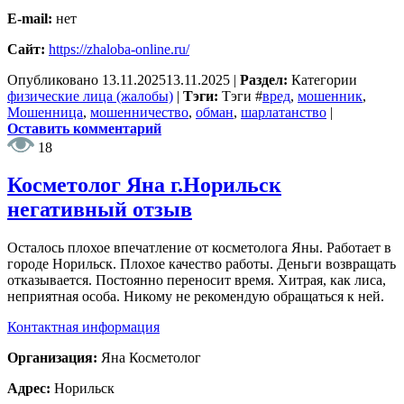
E-mail:
нет
Сайт:
https://zhaloba-online.ru/
Опубликовано
13.11.2025
13.11.2025
|
Раздел:
Категории
физические лица (жалобы)
|
Тэги:
Тэги
#
вред
,
мошенник
,
Мошенница
,
мошенничество
,
обман
,
шарлатанство
|
Оставить комментарий
18
Косметолог Яна г.Норильск
негативный отзыв
Осталось плохое впечатление от косметолога Яны. Работает в
городе Норильск. Плохое качество работы. Деньги возвращать
отказывается. Постоянно переносит время. Хитрая, как лиса,
неприятная особа. Никому не рекомендую обращаться к ней.
Контактная информация
Организация:
Яна Косметолог
Адрес:
Норильск