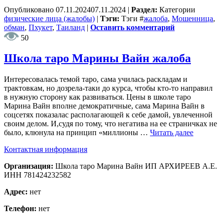
Опубликовано
07.11.2024
07.11.2024
|
Раздел:
Категории
физические лица (жалобы)
|
Тэги:
Тэги
#
жалоба
,
Мошенница
,
обман
,
Пхукет
,
Таиланд
|
Оставить комментарий
50
Школа таро Марины Вайн жалоба
Интересовалась темой таро, сама училась раскладам и
трактовкам, но дозрела-таки до курса, чтобы кто-то направил
в нужную сторону как развиваться. Цены в школе таро
Марина Вайн вполне демократичные, сама Марина Вайн в
соцсетях показалас располагающей к себе дамой, увлеченной
своим делом. И,судя по тому, что негатива на ее страничках не
было, клюнула на принцип «миллионы …
Читать далее
Контактная информация
Организация:
Школа таро Марина Вайн ИП АРХИРЕЕВ А.Е.
ИНН 781424232582
Адрес:
нет
Телефон:
нет