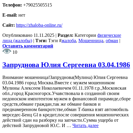
Телефон:
+79025505515
E-mail:
нет
Сайт:
https://zhaloba-online.ru/
Опубликовано
11.11.2025
|
Раздел:
Категории
физические
лица (жалобы)
|
Тэги:
Тэги
#
жалоба
,
Мошенница
,
обман
|
Оставить комментарий
10
Запруднова Юлия Сергеевна 03.04.1986
Внимание мошенница!Запруднова(Мулина) Юлия Сергеевна
03.04.1986 город Москва.Вместе с мужем мошенником
Мулины Алексеем Николаевичем 01.11.1978 г.р.,Московская
обл.,город Красногорск.Учавствовала в созданной своим
недоноском импотентом мужем в финансовой пирамиде,сборе
средств,обмане граждан,так же обмане банков и
преднамеренном банкротстве,обман Т-банка взят автомобиль
мерседес-Бенц Gl в кредит,после совершения мошеннических
действий сдан на разборку на запчасти.Сумма ущерба от
действий Запрудновой Ю.С. И …
Читать далее