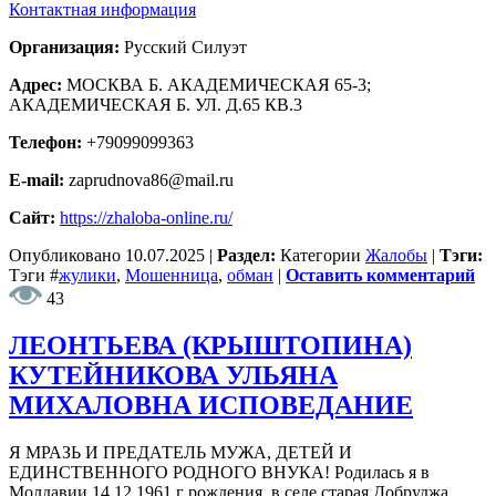
Контактная информация
Организация:
Русский Силуэт
Адрес:
МОСКВА Б. АКАДЕМИЧЕСКАЯ 65-3;
АКАДЕМИЧЕСКАЯ Б. УЛ. Д.65 КВ.3
Телефон:
+79099099363
E-mail:
zaprudnova86@mail.ru
Сайт:
https://zhaloba-online.ru/
Опубликовано
10.07.2025
|
Раздел:
Категории
Жалобы
|
Тэги:
Тэги
#
жулики
,
Мошенница
,
обман
|
Оставить комментарий
43
ЛЕОНТЬЕВА (КРЫШТОПИНА)
КУТЕЙНИКОВА УЛЬЯНА
МИХАЛОВНА ИСПОВЕДАНИЕ
Я МРАЗЬ И ПРЕДАТЕЛЬ МУЖА, ДЕТЕЙ И
ЕДИНСТВЕННОГО РОДНОГО ВНУКА! Родилась я в
Молдавии 14.12.1961 г рождения, в селе старая Добруджа