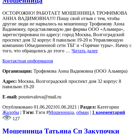
Мошенница
ОСТОРОЖНО! РАБОТАЕТ МОШЕННИЦА ТРОФИМОВА
АННА ВАДИМОВНА!!!! Пишу свой отзыв с тем, чтобы
другие люди не нарвались на мошенницу Трофимову Анна
Вадимовну, представляющую две фирмы ООО «Альмира»,
зарегистрирована по адресу: город Москва, Волгоградский
проспект дом 32 корпус 8 павильон 19-20 и Управляющую
компанию Объединенной сети ТБГ и «Горячие туры». Начну с
того, что обращались до этого …
Читать далее
Контактная информация
Организация:
Трофимова Анна Вадимовна (ООО Альмира)
Адрес:
Москва, Волгоградский проспект дом 32 корпус 8
павильон 19-20
E-mail:
poustovalova@mail.ru
Опубликовано
01.06.2021
01.06.2021
|
Раздел:
Категории
Жалобы
|
Тэги:
Тэги
#
Мошенница
,
обман
|
1 комментарий
127
Мошенница Татьяна Сп Закупочки