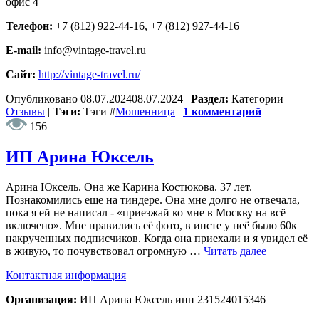
офис 4
Телефон:
+7 (812) 922-44-16, +7 (812) 927-44-16
E-mail:
info@vintage-travel.ru
Сайт:
http://vintage-travel.ru/
Опубликовано
08.07.2024
08.07.2024
|
Раздел:
Категории
Отзывы
|
Тэги:
Тэги
#
Мошенница
|
1 комментарий
156
ИП Арина Юксель
Арина Юксель. Она же Карина Костюкова. 37 лет.
Познакомились еще на тиндере. Она мне долго не отвечала,
пока я ей не написал - «приезжай ко мне в Москву на всё
включено». Мне нравились её фото, в инсте у неё было 60к
накрученных подписчиков. Когда она приехали и я увидел её
в живую, то почувствовал огромную …
Читать далее
Контактная информация
Организация:
ИП Арина Юксель инн 231524015346