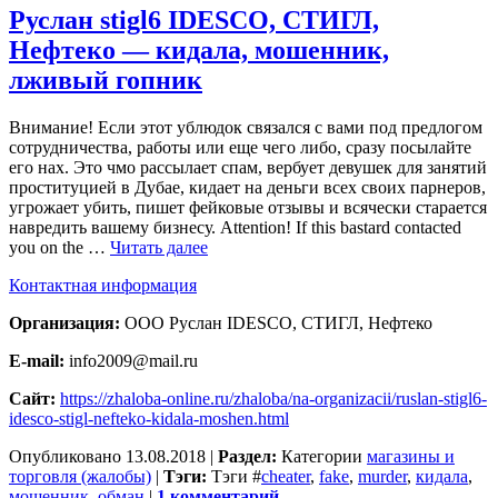
Руслан stigl6 IDESCO, СТИГЛ,
Нефтеко — кидала, мошенник,
лживый гопник
Внимание! Если этот ублюдок связался с вами под предлогом
сотрудничества, работы или еще чего либо, сразу посылайте
его нах. Это чмо рассылает спам, вербует девушек для занятий
проституцией в Дубае, кидает на деньги всех своих парнеров,
угрожает убить, пишет фейковые отзывы и всячески старается
навредить вашему бизнесу. Attention! If this bastard contacted
you on the …
Читать далее
Контактная информация
Организация:
ООО Руслан IDESCO, СТИГЛ, Нефтеко
E-mail:
info2009@mail.ru
Сайт:
https://zhaloba-online.ru/zhaloba/na-organizacii/ruslan-stigl6-
idesco-stigl-nefteko-kidala-moshen.html
Опубликовано
13.08.2018
|
Раздел:
Категории
магазины и
торговля (жалобы)
|
Тэги:
Тэги
#
cheater
,
fake
,
murder
,
кидала
,
мошенник
,
обман
|
1 комментарий