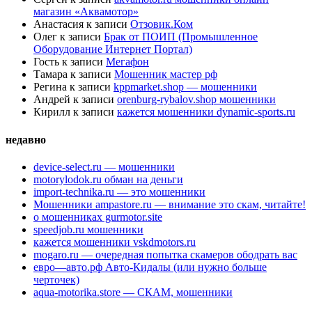
магазин «Аквамотор»
Анастасия
к записи
Отзовик.Ком
Олег
к записи
Брак от ПОИП (Промышленное
Оборудование Интернет Портал)
Гость
к записи
Мегафон
Тамара
к записи
Мошенник мастер рф
Регина
к записи
kppmarket.shop — мошенники
Андрей
к записи
orenburg-rybalov.shop мошенники
Кирилл
к записи
кажется мошенники dynamic-sports.ru
недавно
device-select.ru — мошенники
motorylodok.ru обман на деньги
import-technika.ru — это мошенники
Мошенники ampastore.ru — внимание это скам, читайте!
о мошенниках gurmotor.site
speedjob.ru мошенники
кажется мошенники vskdmotors.ru
mogaro.ru — очередная попытка скамеров ободрать вас
евро—авто.рф Авто-Кидалы (или нужно больше
черточек)
aqua-motorika.store — СКАМ, мошенники