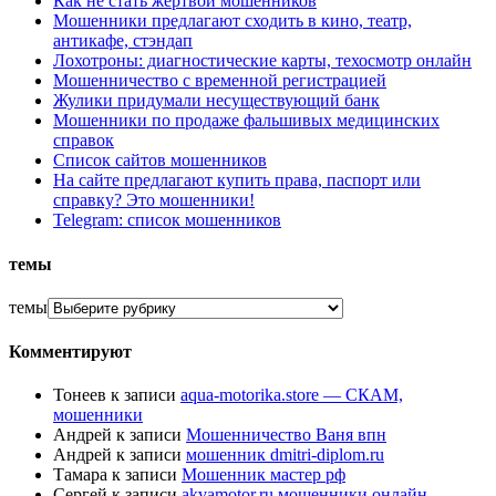
Как не стать жертвой мошенников
Мошенники предлагают сходить в кино, театр,
антикафе, стэндап
Лохотроны: диагностические карты, техосмотр онлайн
Мошенничество с временной регистрацией
Жулики придумали несуществующий банк
Мошенники по продаже фальшивых медицинских
справок
Список сайтов мошенников
На сайте предлагают купить права, паспорт или
справку? Это мошенники!
Telegram: список мошенников
темы
темы
Комментируют
Тонеев
к записи
aqua-motorika.store — СКАМ,
мошенники
Андрей
к записи
Мошенничество Ваня впн
Андрей
к записи
мошенник dmitri-diplom.ru
Тамара
к записи
Мошенник мастер рф
Сергей
к записи
akvamotor.ru мошенники онлайн