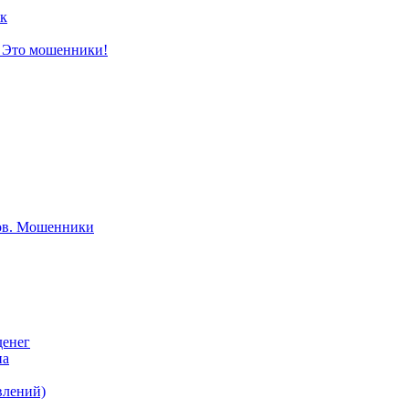
к
? Это мошенники!
тов. Мошенники
денег
на
влений)