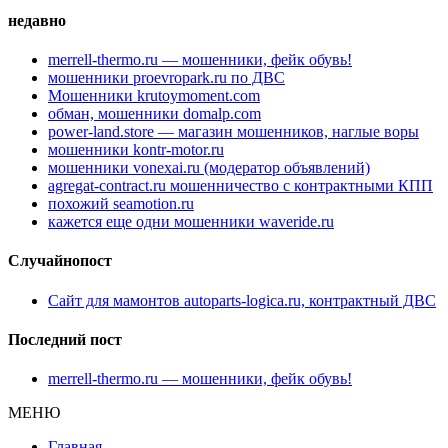
недавно
merrell-thermo.ru — мошенники, фейк обувь!
мошенники proevropark.ru по ДВС
Мошенники krutoymoment.com
обман, мошенники domalp.com
power-land.store — магазин мошенников, наглые воры
мошенники kontr-motor.ru
мошенники vonexai.ru (модератор объявлений)
agregat-contract.ru мошенничество с контрактными КПП
похожий seamotion.ru
кажется еще одни мошенники waveride.ru
Случайнопост
Сайт для мамонтов autoparts-logica.ru, контрактный ДВС
Последний пост
merrell-thermo.ru — мошенники, фейк обувь!
МЕНЮ
Главная