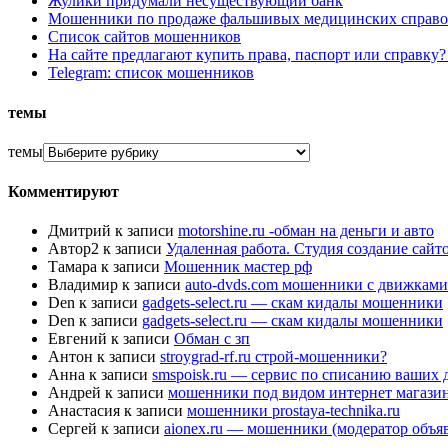
Жулики придумали несуществующий банк
Мошенники по продаже фальшивых медицинских справо
Список сайтов мошенников
На сайте предлагают купить права, паспорт или справку
Telegram: список мошенников
темы
темы
Комментируют
Дмитрий
к записи
motorshine.ru -обман на деньги и авто
Автор2
к записи
Удаленная работа. Студия создание сай
Тамара
к записи
Мошенник мастер рф
Владимир
к записи
auto-dvds.com мошенники с движками
Den
к записи
gadgets-select.ru — скам кидалы мошенники
Den
к записи
gadgets-select.ru — скам кидалы мошенники
Евгений
к записи
Обман с зп
Антон
к записи
stroygrad-rf.ru строй-мошенники?
Анна
к записи
smspoisk.ru — сервис по списанию ваших 
Андрей
к записи
мошенники под видом интернет магази
Анастасия
к записи
мошенники prostaya-technika.ru
Сергей
к записи
aionex.ru — мошенники (модератор объя