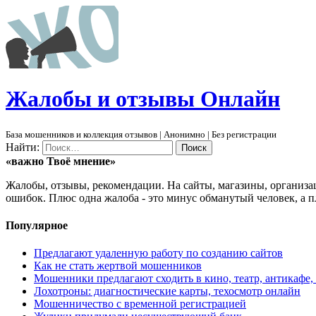
Ж
алобы и отзывы
О
нлайн
База мошенников и коллекция отзывов | Анонимно | Без регистрации
Найти:
«важно
Твоё
мнение»
Жалобы, отзывы, рекомендации. На сайты, магазины, организа
ошибок. Плюс одна жалоба - это минус обманутый человек, а п
Популярное
Предлагают удаленную работу по созданию сайтов
Как не стать жертвой мошенников
Мошенники предлагают сходить в кино, театр, антикафе,
Лохотроны: диагностические карты, техосмотр онлайн
Мошенничество с временной регистрацией