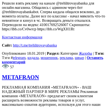
Решили взять рекламу на канале @trehlitrovayabanka для
онлайн-магазина. Общались с админом через бот
@trehlitrovayabankabot. Сперва кидала общался вежливо, до
момента оплаты. Далее все по классике - начал мямлить что-то
невнятное и кинул в чс. Возвращать деньги отказался.
Переводили на яндекс 410017692526007 Скриншоты:
https://ibb.co/Cv0wrcp https://ibb.co/WgXH1Rt
Контактная информация
Сайт:
http://t.me/trehlitrovayabanka
Опубликовано
18.01.2019
|
Раздел:
Категории
Жалобы
|
Тэги:
Тэги
#
telegram
,
кидала
,
мошенник
,
реклама
,
швыр
|
Оставить
комментарий
57
METAFRAON
РЕКЛАМНАЯ КОМПАНИЯ «METAFRAON» - ВАШ
НАДЕЖНЫЙ ПАРТНЕР В МИРЕ РЕКЛАМЫ Рекламная
компания «METAFRAON» предлагает своим клиентам
расширить возможности рекламы товаров и услуг,
максимально охватив аудиторию, используя для этого наши