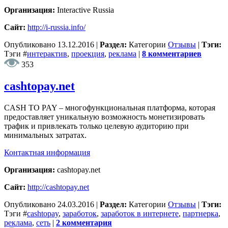
Организация:
Interactive Russia
Сайт:
http://i-russia.info/
Опубликовано
13.12.2016
|
Раздел:
Категории
Отзывы
|
Тэги:
Тэги
#
интерактив
,
проекция
,
реклама
|
8 комментариев
353
cashtopay.net
CASH TO PAY – многофункциональная платформа, которая
предоставляет уникальную возможность монетизировать
трафик и привлекать только целевую аудиторию при
минимальных затратах.
Контактная информация
Организация:
cashtopay.net
Сайт:
http://cashtopay.net
Опубликовано
24.03.2016
|
Раздел:
Категории
Отзывы
|
Тэги:
Тэги
#
cashtopay
,
заработок
,
заработок в интернете
,
партнерка
,
реклама
,
сеть
|
2 комментария