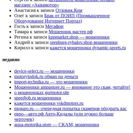
магазин «Аквамотор»
Анастасия
к записи
Отзовик.Ком
Олег
к записи
Брак от ПОИП (Промышленное
Оборудование Интернет Портал)
Гость
к записи
Мегафон
Тамара
к записи
Мошенник мастер рф
Регина
к записи
kppmarket.shop — мошенники
Андрей
к записи
orenburg-rybalov.shop мошенники
Кирилл
к записи
кажется мошенники dynamic-sports.ru
недавно
device-select.ru — мошенники
motorylodok.ru обман на деньги
import-technika.ru — это мошенники
Мошенники ampastore.ru — внимание это скам, читайте!
о мошенниках gurmotor.site
speedjob.ru мошенники
кажется мошенники vskdmotors.ru
mogaro.ru — очередная попытка скамеров ободрать вас
евро—авто.рф Авто-Кидалы (или нужно больше
черточек)
aqua-motorika.store — СКАМ, мошенники