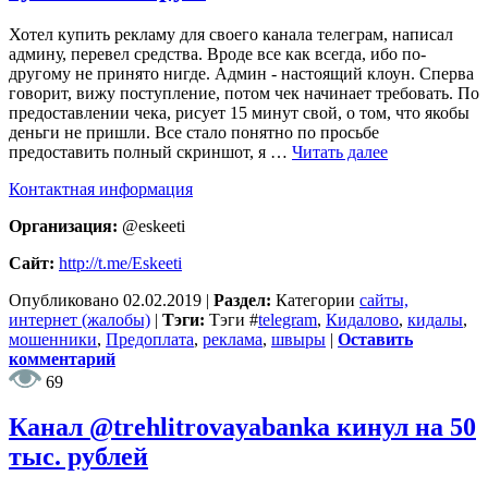
Хотел купить рекламу для своего канала телеграм, написал
админу, перевел средства. Вроде все как всегда, ибо по-
другому не принято нигде. Админ - настоящий клоун. Сперва
говорит, вижу поступление, потом чек начинает требовать. По
предоставлении чека, рисует 15 минут свой, о том, что якобы
деньги не пришли. Все стало понятно по просьбе
предоставить полный скриншот, я …
Читать далее
Контактная информация
Организация:
@eskeeti
Сайт:
http://t.me/Eskeeti
Опубликовано
02.02.2019
|
Раздел:
Категории
сайты,
интернет (жалобы)
|
Тэги:
Тэги
#
telegram
,
Кидалово
,
кидалы
,
мошенники
,
Предоплата
,
реклама
,
швыры
|
Оставить
комментарий
69
Канал @trehlitrovayabanka кинул на 50
тыс. рублей