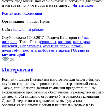
можете предложить нам свои рисунки и логотипы для печати
и мы все выполним в срок и на высшем …
Читать далее
Контактная информация
Организация:
Формат Принт
Сайт:
http://format-print.ru/
Опубликовано
17.08.2017
|
Раздел:
Категории
сайты,
интернет
|
Тэги:
Тэги
#
брошюры
,
визитки
,
календари
,
листовки.
,
Оперативная
,
офсетная
,
папки
,
печать
,
полиграфия
,
реклама
,
цифровая
,
этикетки
|
Оставить
комментарий
234
Интерактив
Компания Дедал Интерактив изготовила для нашего фитнес-
клуба по спец.заказу первоклассный интерактивный стол.
Также, специалисты данной компании предоставили нам
эксклюзивное программное обеспечение. Руководство нашего
фитнес-клуба выразило огромную благодарность компании
Дедал Интерактив и в дальнейшем мы будем также
обращаться за новыми идеями и решениями только в эту