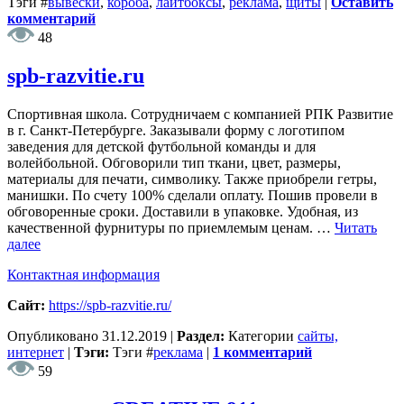
Тэги
#
вывески
,
короба
,
лайтбоксы
,
реклама
,
щиты
|
Оставить
комментарий
48
spb-razvitie.ru
Спортивная школа. Сотрудничаем с компанией РПК Развитие
в г. Санкт-Петербурге. Заказывали форму с логотипом
заведения для детской футбольной команды и для
волейбольной. Обговорили тип ткани, цвет, размеры,
материалы для печати, символику. Также приобрели гетры,
манишки. По счету 100% сделали оплату. Пошив провели в
обговоренные сроки. Доставили в упаковке. Удобная, из
качественной фурнитуры по приемлемым ценам. …
Читать
далее
Контактная информация
Сайт:
https://spb-razvitie.ru/
Опубликовано
31.12.2019
|
Раздел:
Категории
сайты,
интернет
|
Тэги:
Тэги
#
реклама
|
1 комментарий
59