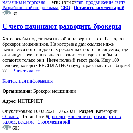
магазины и торговля
|
Тэги:
Тэги
#
smm
,
продвижение сайта
,
Разработка сайтов
,
реклама
,
СЕО
|
Оставить комментарий
30
С чего начинают разводить брокеры
Хотелось бы поделиться инфой и не верить в это. Развод от
брокеров мошенников. На которые я дам ссылки ниже
начинается вот с подобных рекламных постов в соцсетях, где
они ищут лохов и втягивают в свои сети, где в прибыли
остаются только они. Ниже полный текст-рыба. Ищу 100
человек, которых БЕСПЛАТНО научу зарабатывать на бирже!
?? …
Читать далее
Контактная информация
Организация:
Брокеры мошенники
Адрес:
ИНТЕРНЕТ
Опубликовано
16.02.2021
11.05.2021
|
Раздел:
Категории
Отзывы
|
Тэги:
Тэги
#
брокеры
,
мошенники
,
обман
,
отзыв
,
развод
,
реклама
|
1 комментарий
683