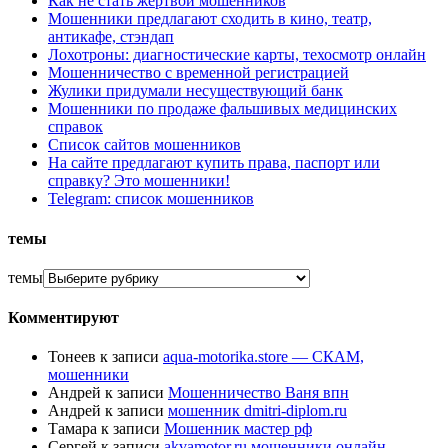
Как не стать жертвой мошенников
Мошенники предлагают сходить в кино, театр,
антикафе, стэндап
Лохотроны: диагностические карты, техосмотр онлайн
Мошенничество с временной регистрацией
Жулики придумали несуществующий банк
Мошенники по продаже фальшивых медицинских
справок
Список сайтов мошенников
На сайте предлагают купить права, паспорт или
справку? Это мошенники!
Telegram: список мошенников
темы
темы
Комментируют
Тонеев
к записи
aqua-motorika.store — СКАМ,
мошенники
Андрей
к записи
Мошенничество Ваня впн
Андрей
к записи
мошенник dmitri-diplom.ru
Тамара
к записи
Мошенник мастер рф
Сергей
к записи
akvamotor.ru мошенники онлайн