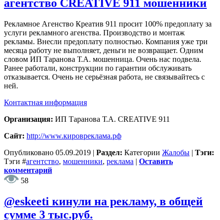
агентство CREATIVE 911 мошенники
Рекламное Агенство Креатив 911 просит 100% предоплату за
услуги рекламного агенства. Производство и монтаж
рекламы. Внесли предоплату полностью. Компания уже три
месяца работу не выполняет, деньги не возвращает. Одним
словом ИП Таранова Т.А. мошенница. Очень нас подвела.
Ранее работали, конструкции по гарантии обслуживать
отказывается. Очень не серьёзная работа, не связывайтесь с
ней.
Контактная информация
Организация:
ИП Таранова Т.А. CREATIVE 911
Сайт:
http://www.кировреклама.рф
Опубликовано
05.09.2019
|
Раздел:
Категории
Жалобы
|
Тэги:
Тэги
#
агентство
,
мошенники
,
реклама
|
Оставить
комментарий
58
@eskeeti кинули на рекламу, в общей
сумме 3 тыс.руб.