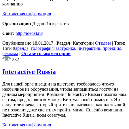
компанию
Контактная информация
Организация:
Дедал Интерактив
Сайт:
http://idedal.ru/
Опубликовано
18.01.2017
|
Раздел:
Категории
Отзывы
|
Тэги:
Тэги
#
аренда
,
голография
,
застройка
,
интерактив
,
проекция
,
реклама
|
Оставить комментарий
282
Interactive Russia
Для нашей организации на выставку требовалось что-то
необычное из оборудования, чтобы запомниться гостям на
данном мероприятии. Компания Interactive Russia помогла нам
с этим, предоставив комплекс Виртуальный промоутер. Это
силуэт человека, который зрительно выглядит, как настоящий,
не позволит даже скептику пройти мимо. Спасибо компании
Interactive Russia, всем советуем.
Контактная информация