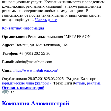
инновационные услуги. Компания занимается проведением
комплексных рекламных кампаний, а также размещением
рекламы на совершенно любых коммуникациях. В
зависимости от поставленных целей и задач специалисты
всегда подберут …
Читать далее
Контактная информация
Организация:
Рекламная компания "METAFRAON"
Адрес:
Тюмень, ул. Монтажников, 16а
Телефон:
+7 (961) 202-55-36
E-mail:
admin@metafraon.com
Сайт:
https://www.metafraon.com/
Опубликовано
28.07.2018
25.03.2025
|
Раздел:
Категории
юридические лица (жалобы)
|
Тэги:
Тэги
#
отзыв
,
реклама
|
Оставить комментарий
52
Компания Алюминстрой