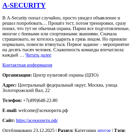
А-SECURITY
В A‑Security попал случайно, просто увидел объявление и
решил попробовать… Прошёл тест, потом тренировки, сразу
понял, что тут не обычная охрана. Парни все подготовленные,
многие с боевыми или спортивными званиями. Сначала
страшновато, не хотелось ударить в грязь лицом. Но приняли
нормально, помогли втянуться. Первое задание – мероприятие
на десять тысяч человек. Слаженность команды впечатлила:
каждый …
Читать далее
Контактная информация
Организация:
Центр пультовой охраны (ЦПО)
Адрес:
Центральный федеральный округ, Москва, улица
Золоторожский Вал, 22
Телефон:
+7(499)648-22-80
E-mail:
welcome@асекюрити.рф
Сайт:
https://асекюрити.рф/
Опубликовано
23.12.2025
|
Раздел:
Категории
другое
|
Тэги: