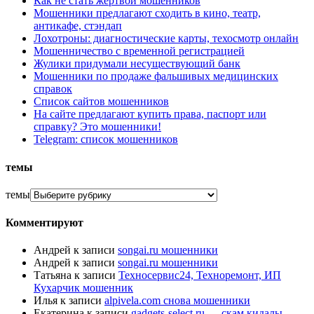
Как не стать жертвой мошенников
Мошенники предлагают сходить в кино, театр,
антикафе, стэндап
Лохотроны: диагностические карты, техосмотр онлайн
Мошенничество с временной регистрацией
Жулики придумали несуществующий банк
Мошенники по продаже фальшивых медицинских
справок
Список сайтов мошенников
На сайте предлагают купить права, паспорт или
справку? Это мошенники!
Telegram: список мошенников
темы
темы
Комментируют
Андрей
к записи
songai.ru мошенники
Андрей
к записи
songai.ru мошенники
Татьяна
к записи
Техносервис24, Техноремонт, ИП
Кухарчик мошенник
Илья
к записи
alpivela.com снова мошенники
Екатерина
к записи
gadgets-select.ru — скам кидалы