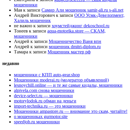
мошенники
Мая
к записи
Самир Али мошенник samir-ali.ru s-ali.net
Андрей Викторович
к записи
ООО Усмк-Девелопмент,
Халиль мошенник
не важно
к записи
хоумстейджинг dekoschool.ru
Тонеев
к записи
aqua-motorika.store — СКАМ,
мошенники
Андрей
к записи
Мошенничество Ваня впн
Андрей
к записи
мошенник dmitri-diplom.ru
Тамара
к записи
Мошенник мастер рф
недавно
мошенники с КПП auto-gear.shop
Мошенники moderai.ru (модератор объявлений)
lesnoychill.online — и те же самые кидалы, мошенники
alpivela.com снова мошенники
device-select.ru — мошенники
motorylodok.ru обман на деньги
import-technika.ru — это мошенники
Мошенники ampastore.ru — внимание это скам, читайте!
о мошенниках gurmotor.site
speedjob.ru мошенники