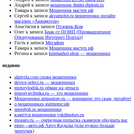
Андрей
к записи
мошенник dmitri-diplom.ru
Тамара
к записи
Мошенник мастер рф
Сергей
к записи
akvamotor.ru мошенники онлайн
магазин «Аквамотор»
Анастасия
к записи
Отзовик.Ком
Олег
к записи
Брак от ПОИП (Промышленное
Оборудование Интернет Портал)
Гость
к записи
Мегафон
Тамара
к записи
Мошенник мастер рф
Регина
к записи
kppmarket.shop — мошенники
недавно
alpivela.com снова мошенники
device-select.ru — мошенники
motorylodok.ru обман на деньги
import-technika.ru — это мошенники
Мошенники ampastore.ru — внимание это скам, читайте!
о мошенниках gurmotor.site
speedjob.ru мошенники
кажется мошенники vskdmotors.ru
mogaro.ru — очередная попытка скамеров ободрать вас
евро—авто.рф Авто-Кидалы (или нужно больше
черточек)