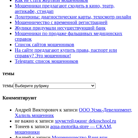
Как не стать жертвой мошенников
Мошенники предлагают сходить в кино, театр,
антикафе, стэндап
Лохотроны: диагностические карты, техосмотр онлайн
Мошенничество с временной регистрацией
Жулики придумали несуществующий банк
Мошенники по продаже фальшивых медицинских
справок
Список сайтов мошенников
На сайте предлагают купить права, паспорт или
справку? Это мошенники!
Telegram: список мошенников
темы
темы
Комментируют
Андрей Викторович
к записи
ООО Усмк-Девелопмент,
Халиль мошенник
не важно
к записи
хоумстейджинг dekoschool.ru
Тонеев
к записи
aqua-motorika.store — СКАМ,
мошенники
Андрей
к записи
Мошенничество Ваня впн