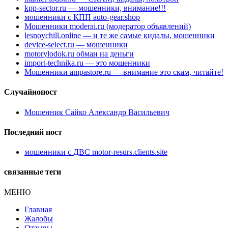
kpp-sector.ru — мошенники, внимание!!!
мошенники с КПП auto-gear.shop
Мошенники moderai.ru (модератор объявлений)
lesnoychill.online — и те же самые кидалы, мошенники
device-select.ru — мошенники
motorylodok.ru обман на деньги
import-technika.ru — это мошенники
Мошенники ampastore.ru — внимание это скам, читайте!
Случайнопост
Мошенник Сайко Александр Васильевич
Последний пост
мошенники с ДВС motor-resurs.clients.site
связанные теги
МЕНЮ
Главная
Жалобы
Отзывы