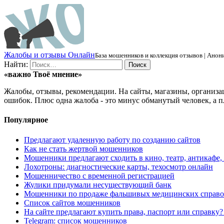
Ж
алобы и отзывы
О
нлайн
База мошенников и коллекция отзывов | Анони
Найти:
«важно
Твоё
мнение»
Жалобы, отзывы, рекомендации. На сайты, магазины, организа
ошибок. Плюс одна жалоба - это минус обманутый человек, а п
Популярное
Предлагают удаленную работу по созданию сайтов
Как не стать жертвой мошенников
Мошенники предлагают сходить в кино, театр, антикафе,
Лохотроны: диагностические карты, техосмотр онлайн
Мошенничество с временной регистрацией
Жулики придумали несуществующий банк
Мошенники по продаже фальшивых медицинских справо
Список сайтов мошенников
На сайте предлагают купить права, паспорт или справку
Telegram: список мошенников