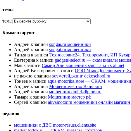
темы
темы
Комментируют
Андрей
к записи
songai.ru мошенники
Андрей
к записи
songai.ru мошенники
Татьяна
к записи
Техносервис24, Техноремонт, ИП Куха
Екатерина
к записи
gadgets-select.ru — скам кидалы мош
Мая
к записи
Самир Али мошенник samir-ali.ru s-ali.net
Андрей Викторович
к записи
ООО Усмк-Девелопмент, Х
не важно
к записи
хоумстейджинг dekoschool.ru
Тонеев
к записи
aqua-motorika.store — СКАМ, мошенник
Андрей
к записи
Мошенничество Ваня впн
Андрей
к записи
мошенник dmitri-diplom.ru
Тамара
к записи
Мошенник мастер рф
Сергей
к записи
akvamotor.ru мошенники онлайн магази
недавно
мошенники с ДВС motor-resurs.clients.site
market-lodok.ru — СКАМ, кидалы, лохотрон