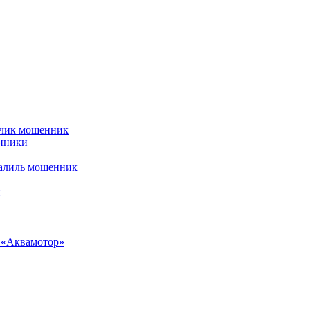
рчик мошенник
енники
алиль мошенник
и
н «Аквамотор»