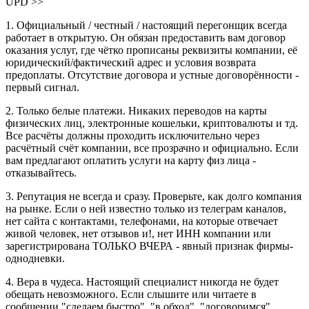
UPD >>
1. Официальный / честный / настоящий перегонщик всегда
работает в открытую. Он обязан предоставить вам договор
оказания услуг, где чётко прописаны реквизиты компании, её
юридический/фактический адрес и условия возврата
предоплаты. Отсутствие договора и устные договорённости -
первый сигнал.
2. Только белые платежи. Никаких переводов на карты
физических лиц, электронные кошельки, криптовалюты и тд.
Все расчёты должны проходить исключительно через
расчётный счёт компании, все прозрачно и официально. Если
вам предлагают оплатить услуги на карту физ лица -
отказывайтесь.
3. Репутация не всегда и сразу. Проверьте, как долго компания
на рынке. Если о ней известно только из телеграм каналов,
нет сайта с контактами, телефонами, на которые отвечает
живой человек, нет отзывов и!, нет ИНН компании или
зарегистрирована ТОЛЬКО ВЧЕРА - явный признак фирмы-
однодневки.
4. Вера в чудеса. Настоящий специалист никогда не будет
обещать невозможного. Если слышите или читаете в
сообщении "сделаем быстро", "в обход", "договоримся",