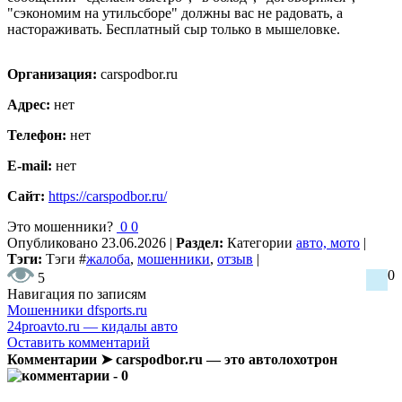
"сэкономим на утильсборе" должны вас не радовать, а
настораживать. Бесплатный сыр только в мышеловке.
Организация:
carspodbor.ru
Адрес:
нет
Телефон:
нет
E-mail:
нет
Сайт:
https://carspodbor.ru/
Это мошенники?
0
0
Опубликовано
23.06.2026
|
Раздел:
Категории
авто, мото
|
Тэги:
Тэги
#
жалоба
,
мошенники
,
отзыв
|
0
5
Навигация по записям
Мошенники dfsports.ru
24proavto.ru — кидалы авто
Оставить комментарий
Комментарии ➤ carspodbor.ru — это автолохотрон
- 0