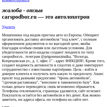
Комментировать
жалоба - отзыв
carspodbor.ru — это автолохотрон
Удалить
Мошенники под видом пригона авто из Европы. Обещают
организовать доставку автомобиля "под ключ", с полным
оформлением документов и по выгодной цене, якобы
благодаря особым связям или льготным условиям. Для
убедительности авто-кидалы создают лендинги по типу
carspodbor.ru , телеграм @prigonmaximalka, "Вологда,
Копрецовская ул., д. 1, офис 1" - адрес ФИКЦИЯ!. Кроме того,
создают видимость активности в соцсетях и даже имитируют
сотрудничество с известными партнёрами. Цель - войти в
доверие клиента и получить хоть какую то предоплату. Аванс
просят под разными предлогами: "бронь автомобиля",
"срочная растаможка", "внесение в таможенную базу". Как
только деньги переводятся, связь мгновенно обрывается.
Телефоны отключаются, страницы удаляются, сайт исчезает.
Покупатель остаётся без автомобиля и без денег. Как можно
заметить, ни адреса офиса, ни телефона на сайте нет.