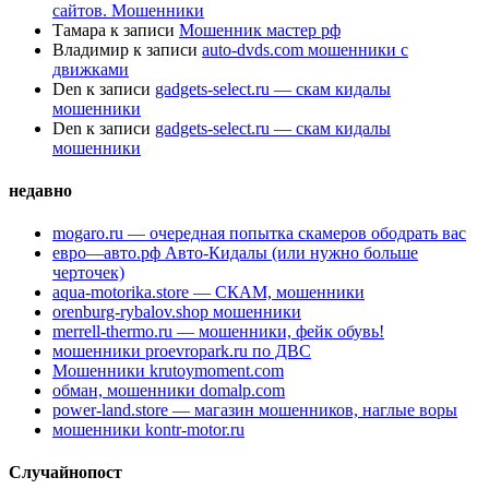
сайтов. Мошенники
Тамара
к записи
Мошенник мастер рф
Владимир
к записи
auto-dvds.com мошенники с
движками
Den
к записи
gadgets-select.ru — скам кидалы
мошенники
Den
к записи
gadgets-select.ru — скам кидалы
мошенники
недавно
mogaro.ru — очередная попытка скамеров ободрать вас
евро—авто.рф Авто-Кидалы (или нужно больше
черточек)
aqua-motorika.store — СКАМ, мошенники
orenburg-rybalov.shop мошенники
merrell-thermo.ru — мошенники, фейк обувь!
мошенники proevropark.ru по ДВС
Мошенники krutoymoment.com
обман, мошенники domalp.com
power-land.store — магазин мошенников, наглые воры
мошенники kontr-motor.ru
Случайнопост