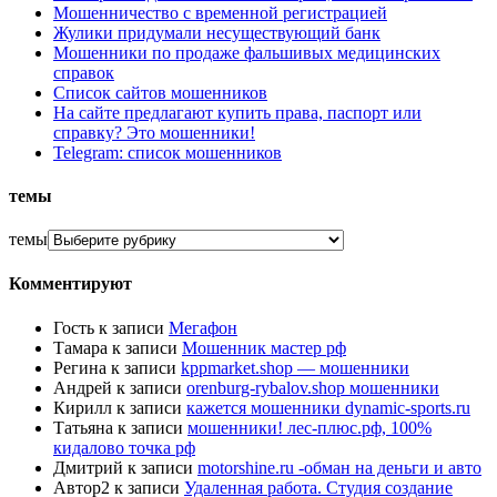
Мошенничество с временной регистрацией
Жулики придумали несуществующий банк
Мошенники по продаже фальшивых медицинских
справок
Список сайтов мошенников
На сайте предлагают купить права, паспорт или
справку? Это мошенники!
Telegram: список мошенников
темы
темы
Комментируют
Гость
к записи
Мегафон
Тамара
к записи
Мошенник мастер рф
Регина
к записи
kppmarket.shop — мошенники
Андрей
к записи
orenburg-rybalov.shop мошенники
Кирилл
к записи
кажется мошенники dynamic-sports.ru
Татьяна
к записи
мошенники! лес-плюс.рф, 100%
кидалово точка рф
Дмитрий
к записи
motorshine.ru -обман на деньги и авто
Автор2
к записи
Удаленная работа. Студия создание