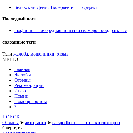
Белявский Денис Валерьевич — аферист
Последний пост
mogaro.ru — очередная попытка скамеров ободрать вас
связанные теги
Тэги
жалоба
,
мошенники
,
отзыв
МЕНЮ
Главная
Жалобы
Отзывы
Рекомендации
Инфо
Помни
Помощь юриста
?
ПОИСК
Отзывы
➤
авто, мото
➤
carspodbor.ru — это автолохотрон
Свернуть