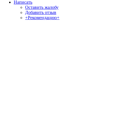
Написать
Оставить жалобу
Добавить отзыв
+Рекомендацию+
Отзывы и жалобы на сайты, магазины, организации,
учреждения, сервисы и различные структуры.
Комментируйте, помогите людям избежать Ваших ошибок.