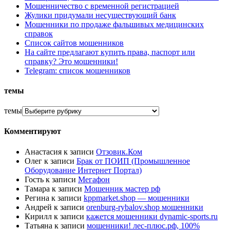
Мошенничество с временной регистрацией
Жулики придумали несуществующий банк
Мошенники по продаже фальшивых медицинских
справок
Список сайтов мошенников
На сайте предлагают купить права, паспорт или
справку? Это мошенники!
Telegram: список мошенников
темы
темы
Комментируют
Анастасия
к записи
Отзовик.Ком
Олег
к записи
Брак от ПОИП (Промышленное
Оборудование Интернет Портал)
Гость
к записи
Мегафон
Тамара
к записи
Мошенник мастер рф
Регина
к записи
kppmarket.shop — мошенники
Андрей
к записи
orenburg-rybalov.shop мошенники
Кирилл
к записи
кажется мошенники dynamic-sports.ru
Татьяна
к записи
мошенники! лес-плюс.рф, 100%