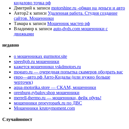
кидалово точка рф
Дмитрий
к записи
motorshine.ru -обман на деньги и авто
Автор2
к записи
Удаленная работа. Студия создание
сайтов. Мошенники
Тамара
к записи
Мошенник мастер рф
Владимир
к записи
auto-dvds.com мошенники с
движками
недавно
о мошенниках gurmotor.site
speedjob.ru мошенники
кажется мошенники vskdmotors.ru
mogaro.ru — очередная попытка скамеров ободрать вас
евро—авто.рф Авто-Кидалы (или нужно больше
черточек)
aqua-motorika.store — СКАМ, мошенники
orenburg-rybalov.shop мошенники
merrell-thermo.ru — мошенники, фейк обувь!
мошенники proevropark.ru по ДВС
Мошенники krutoymoment.com
Случайнопост