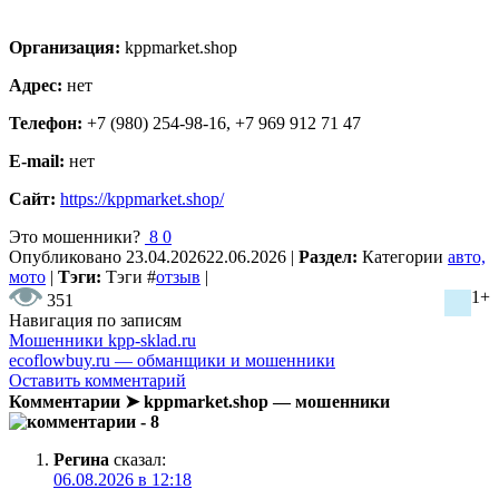
Организация:
kppmarket.shop
Адрес:
нет
Телефон:
+7 (980) 254-98-16, +7 969 912 71 47
E-mail:
нет
Сайт:
https://kppmarket.shop/
Это мошенники?
8
0
Опубликовано
23.04.2026
22.06.2026
|
Раздел:
Категории
авто,
мото
|
Тэги:
Тэги
#
отзыв
|
1+
351
Навигация по записям
Мошенники kpp-sklad.ru
ecoflowbuy.ru — обманщики и мошенники
Оставить комментарий
Комментарии ➤ kppmarket.shop — мошенники
- 8
Регина
сказал:
06.08.2026 в 12:18