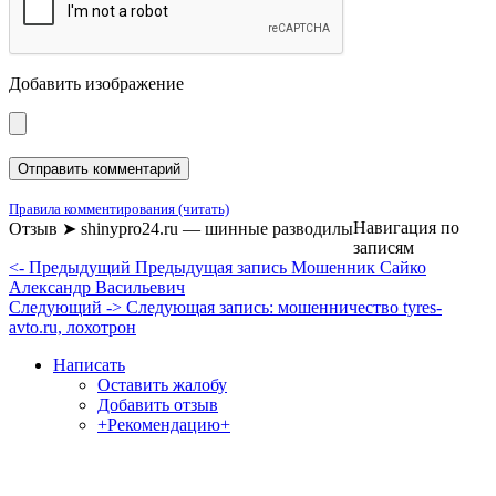
Добавить изображение
Правила комментирования (читать)
Навигация по
Отзыв ➤ shinypro24.ru — шинные разводилы
записям
<- Предыдущий
Предыдущая запись
Мошенник Сайко
Александр Васильевич
Следующий ->
Следующая запись:
мошенничество tyres-
avto.ru, лохотрон
Написать
Оставить жалобу
Добавить отзыв
+Рекомендацию+
Отзывы и жалобы на сайты, магазины, организации,
учреждения, сервисы и различные структуры.