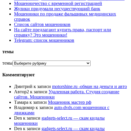
Мошенничество с временной регистрацией
Жулики придумали несуществующий банк
Мошенники по продаже фальшивых медицинских
справок
Список сайтов мошенников
На сайте предлагают купить права, паспорт или
справку? Это мошенники!
Telegram: список мошенников
темы
темы
Комментируют
Дмитрий
к записи
motorshine.ru -обман на деньги и авто
Автор2
к записи
Удаленная работа. Студия создание
сайтов. Мошенники
Тамара
к записи
Мошенник мастер рф
Владимир
к записи
auto-dvds.com мошенники с
движками
Den
к записи
gadgets-select.ru — скам кидалы
мошенники
Den
к записи
gadgets-select.ru — скам кидалы