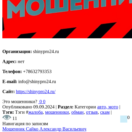
Организация:
shinypro24.ru
Адрес:
нет
Телефон:
+78632793353
E-mail:
info@shinypro24.ru
Сайт:
https://shinypro24.ru/
Это мошенники?
0
0
Опубликовано
09.09.2024
|
Раздел:
Категории
авто, мото
|
Тэги:
Тэги
#
жалоба
,
мошенники
,
обман
,
отзыв
,
скам
|
0
11
Навигация по записям
Мошенник Сайко Александр Васильевич