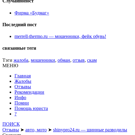
Случайнопост
Фирма «Будмаг»
Последний пост
merrell-thermo.ru — мошенники, фейк обувь!
связанные теги
Тэги
жалоба
,
мошенники
,
обман
,
отзыв
,
скам
МЕНЮ
Главная
Жалобы
Отзывы
Рекомендации
Инфо
Помни
Помощь юриста
?
ПОИСК
Отзывы
➤
авто, мото
➤
shinypro24.ru — шинные разводилы