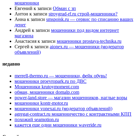
мошенники
Евгений
к записи
Обман с зп
Антон
к записи
stroygrad-rf.ru строй-мошенники?
Анна
к записи
smspoisk.ru — сервис по списанию ваших
денег
Андрей
к записи
мошенники под видом интернет
магазина
Анастасия
к записи
мошенники prostaya-technika.ru
Сергей
к записи
aionex.ru — мошенники (модератор
объявлений)
недавно
merrell-thermo.ru — мошенники, фейк обувь!
мошенники proevropark.ru по ДВС
Мошенники krutoymoment.com
обман, мошенники domalp.com
power-land.store — магазин мошенников, наглые воры
мошенники kontr-motor.ru
мошенники vonexai.ru (модератор объявлений)
agregat-contract.ru мошенничество с контрактными КПП
похожий seamotion.ru
кажется еще одни мошенники waveride.ru