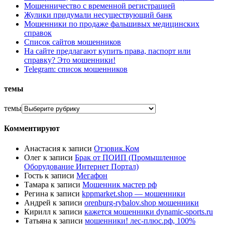
Мошенничество с временной регистрацией
Жулики придумали несуществующий банк
Мошенники по продаже фальшивых медицинских
справок
Список сайтов мошенников
На сайте предлагают купить права, паспорт или
справку? Это мошенники!
Telegram: список мошенников
темы
темы
Комментируют
Анастасия
к записи
Отзовик.Ком
Олег
к записи
Брак от ПОИП (Промышленное
Оборудование Интернет Портал)
Гость
к записи
Мегафон
Тамара
к записи
Мошенник мастер рф
Регина
к записи
kppmarket.shop — мошенники
Андрей
к записи
orenburg-rybalov.shop мошенники
Кирилл
к записи
кажется мошенники dynamic-sports.ru
Татьяна
к записи
мошенники! лес-плюс.рф, 100%