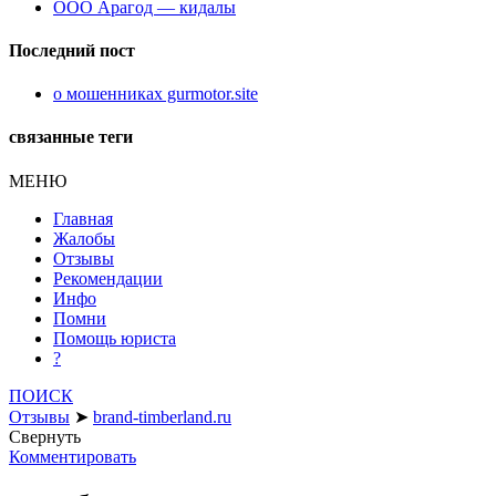
ООО Арагод — кидалы
Последний пост
о мошенниках gurmotor.site
связанные теги
МЕНЮ
Главная
Жалобы
Отзывы
Рекомендации
Инфо
Помни
Помощь юриста
?
ПОИСК
Отзывы
➤
brand-timberland.ru
Свернуть
Комментировать