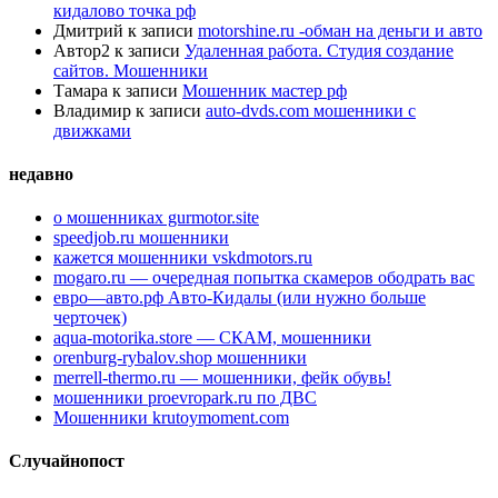
кидалово точка рф
Дмитрий
к записи
motorshine.ru -обман на деньги и авто
Автор2
к записи
Удаленная работа. Студия создание
сайтов. Мошенники
Тамара
к записи
Мошенник мастер рф
Владимир
к записи
auto-dvds.com мошенники с
движками
недавно
о мошенниках gurmotor.site
speedjob.ru мошенники
кажется мошенники vskdmotors.ru
mogaro.ru — очередная попытка скамеров ободрать вас
евро—авто.рф Авто-Кидалы (или нужно больше
черточек)
aqua-motorika.store — СКАМ, мошенники
orenburg-rybalov.shop мошенники
merrell-thermo.ru — мошенники, фейк обувь!
мошенники proevropark.ru по ДВС
Мошенники krutoymoment.com
Случайнопост