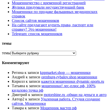
Мошенничество с временной регистрацией
Жулики придумали несуществующий банк
Мошенники по продаже фальшивых медицинских
справок
Список сайтов мошенников
На сайте предлагают купить права, паспорт или
справку? Это мошенники!
Telegram: список мошенников
темы
темы
Комментируют
Регина
к записи
kppmarket.shop — мошенники
Андрей
к записи
orenburg-rybalov.shop мошенники
Кирилл
к записи
кажется мошенники dynamic-sports.ru
Татьяна
к записи
мошенники! лес-плюс.рф, 100%
кидалово точка рф
Дмитрий
к записи
motorshine.ru -обман на деньги и авто
Автор2
к записи
Удаленная работа. Студия создание
сайтов. Мошенники
Тамара
к записи
Мошенник мастер рф