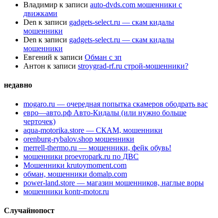
Владимир
к записи
auto-dvds.com мошенники с
движками
Den
к записи
gadgets-select.ru — скам кидалы
мошенники
Den
к записи
gadgets-select.ru — скам кидалы
мошенники
Евгений
к записи
Обман с зп
Антон
к записи
stroygrad-rf.ru строй-мошенники?
недавно
mogaro.ru — очередная попытка скамеров ободрать вас
евро—авто.рф Авто-Кидалы (или нужно больше
черточек)
aqua-motorika.store — СКАМ, мошенники
orenburg-rybalov.shop мошенники
merrell-thermo.ru — мошенники, фейк обувь!
мошенники proevropark.ru по ДВС
Мошенники krutoymoment.com
обман, мошенники domalp.com
power-land.store — магазин мошенников, наглые воры
мошенники kontr-motor.ru
Случайнопост