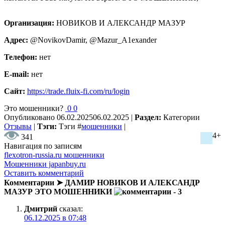
Организация:
НОВИКОВ И АЛЕКСАНДР МАЗУР
Адрес:
@NovikovDamir, @Mazur_A1exander
Телефон:
нет
E-mail:
нет
Сайт:
https://trade.fluix-fi.com/ru/login
Это мошенники?
0
0
Опубликовано
06.02.2025
06.02.2025
|
Раздел:
Категории
Отзывы
|
Тэги:
Тэги
#
мошенники
|
4+
341
Навигация по записям
flexotron-russia.ru мошенники
Мошенники japanbuy.ru
Оставить комментарий
Комментарии ➤ ДАМИР НОВИКОВ И АЛЕКСАНДР
МАЗУР ЭТО МОШЕННИКИ
- 3
Дмитрий
сказал:
06.12.2025 в 07:48