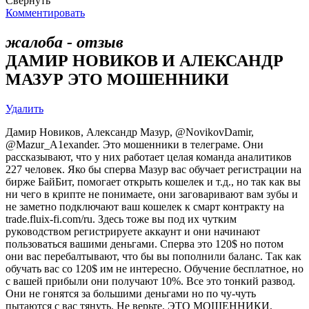
Свернуть
Комментировать
жалоба - отзыв
ДАМИР НОВИКОВ И АЛЕКСАНДР
МАЗУР ЭТО МОШЕННИКИ
Удалить
Дамир Новиков, Александр Мазур, @NovikovDamir,
@Mazur_A1exander. Это мошенники в телеграме. Они
рассказывают, что у них работает целая команда аналитиков
227 человек. Яко бы сперва Мазур вас обучает регистрации на
бирже БайБит, помогает открыть кошелек и т.д., но так как вы
ни чего в крипте не понимаете, они заговаривают вам зубы и
не заметно подключают ваш кошелек к смарт контракту на
trade.fluix-fi.com/ru. Здесь тоже вы под их чутким
руководством регистрируете аккаунт и они начинают
пользоваться вашими деньгами. Сперва это 120$ но потом
они вас перебалтывают, что бы вы пополнили баланс. Так как
обучать вас со 120$ им не интересно. Обучение бесплатное, но
с вашей прибыли они получают 10%. Все это тонкий развод.
Они не гонятся за большими деньгами но по чу-чуть
пытаются с вас тянуть. Не верьте. ЭТО МОШЕННИКИ,