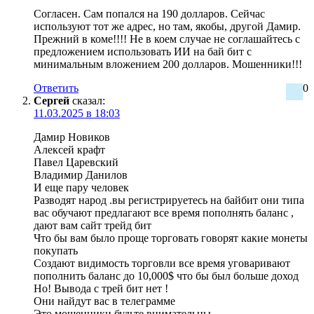
Согласен. Сам попался на 190 долларов. Сейчас
используют тот же адрес, но там, якобы, другой Дамир.
Прежний в коме!!!! Не в коем случае не соглашайтесь с
предложением использовать ИИ на бай бит с
минимальным вложением 200 долларов. Мошенники!!!
Ответить
0
Сергей
сказал:
11.03.2025 в 18:03
Дамир Новиков
Алексей крафт
Павел Царевский
Владимир Данилов
И еще пару человек
Разводят народ .вы регистрируетесь на байбит они типа
вас обучают предлагают все время пополнять баланс ,
дают вам сайт трейд бит
Что бы вам было проще торговать говорят какие монеты
покупать
Создают видимость торговли все время уговаривают
пополнить баланс до 10,000$ что бы был больше доход
Но! Вывода с трей бит нет !
Они найдут вас в телеграмме
Это мошенники будьте внимательны.