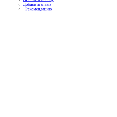
Добавить отзыв
+Рекомендацию+
Отзывы и жалобы на сайты, магазины, организации,
учреждения, сервисы и различные структуры.
Комментируйте, помогите людям избежать Ваших ошибок.