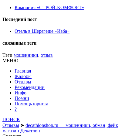
Компания «СТРОЙ-КОМФОРТ»
Последний пост
Отель в Шерегеше «Изба»
связанные теги
Тэги
мошенники
,
отзыв
МЕНЮ
Главная
Жалобы
Отзывы
Рекомендации
Инфо
Помни
Помощь юриста
?
ПОИСК
Отзывы
➤
decathlonshop.ru — мошенники, обман, фейк
магазин Декатлон