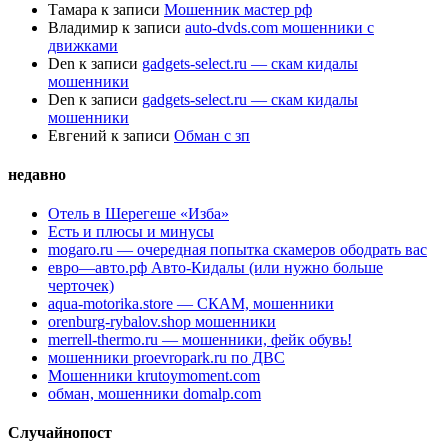
Тамара
к записи
Мошенник мастер рф
Владимир
к записи
auto-dvds.com мошенники с
движками
Den
к записи
gadgets-select.ru — скам кидалы
мошенники
Den
к записи
gadgets-select.ru — скам кидалы
мошенники
Евгений
к записи
Обман с зп
недавно
Отель в Шерегеше «Изба»
Есть и плюсы и минусы
mogaro.ru — очередная попытка скамеров ободрать вас
евро—авто.рф Авто-Кидалы (или нужно больше
черточек)
aqua-motorika.store — СКАМ, мошенники
orenburg-rybalov.shop мошенники
merrell-thermo.ru — мошенники, фейк обувь!
мошенники proevropark.ru по ДВС
Мошенники krutoymoment.com
обман, мошенники domalp.com
Случайнопост