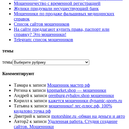
Мошенничество с временной регистрацией
Жулики придумали несуществующий банк
Мошенники по продаже фальшивых медицинских
справок
Список сайтов мошенников
На сайте предлагают купить права, паспорт или
справку? Это мошенники!
Telegram: список мошенников
темы
темы
Комментируют
Тамара
к записи
Мошенник мастер рф
Регина
к записи
kppmarket.shop — мошенники
Андрей
к записи
orenburg-rybalov.shop мошенники
Кирилл
к записи
кажется мошенники dynamic-sports.ru
Татьяна
к записи
мошенники! лес-плюс.рф, 100%
кидалово точка рф
Дмитрий
к записи
motorshine.ru -обман на деньги и авто
Автор2
к записи
Удаленная работа. Студия создание
сайтов. Мошенники