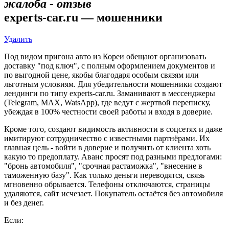
жалоба - отзыв
experts-car.ru — мошенники
Удалить
Под видом пригона авто из Кореи обещают организовать
доставку "под ключ", с полным оформлением документов и
по выгодной цене, якобы благодаря особым связям или
льготным условиям. Для убедительности мошенники создают
лендинги по типу experts-car.ru. Заманивают в мессенджеры
(Telegram, MAX, WatsApp), где ведут с жертвой переписку,
убеждая в 100% честности своей работы и входя в доверие.
Кроме того, создают видимость активности в соцсетях и даже
имитируют сотрудничество с известными партнёрами. Их
главная цель - войти в доверие и получить от клиента хоть
какую то предоплату. Аванс просят под разными предлогами:
"бронь автомобиля", "срочная растаможка", "внесение в
таможенную базу". Как только деньги переводятся, связь
мгновенно обрывается. Телефоны отключаются, страницы
удаляются, сайт исчезает. Покупатель остаётся без автомобиля
и без денег.
Если: