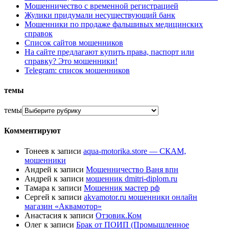
Мошенничество с временной регистрацией
Жулики придумали несуществующий банк
Мошенники по продаже фальшивых медицинских
справок
Список сайтов мошенников
На сайте предлагают купить права, паспорт или
справку? Это мошенники!
Telegram: список мошенников
темы
темы
Комментируют
Тонеев
к записи
aqua-motorika.store — СКАМ,
мошенники
Андрей
к записи
Мошенничество Ваня впн
Андрей
к записи
мошенник dmitri-diplom.ru
Тамара
к записи
Мошенник мастер рф
Сергей
к записи
akvamotor.ru мошенники онлайн
магазин «Аквамотор»
Анастасия
к записи
Отзовик.Ком
Олег
к записи
Брак от ПОИП (Промышленное