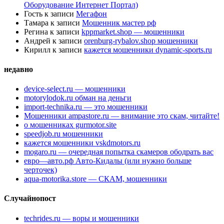
Оборудование Интернет Портал)
Гость
к записи
Мегафон
Тамара
к записи
Мошенник мастер рф
Регина
к записи
kppmarket.shop — мошенники
Андрей
к записи
orenburg-rybalov.shop мошенники
Кирилл
к записи
кажется мошенники dynamic-sports.ru
недавно
device-select.ru — мошенники
motorylodok.ru обман на деньги
import-technika.ru — это мошенники
Мошенники ampastore.ru — внимание это скам, читайте!
о мошенниках gurmotor.site
speedjob.ru мошенники
кажется мошенники vskdmotors.ru
mogaro.ru — очередная попытка скамеров ободрать вас
евро—авто.рф Авто-Кидалы (или нужно больше
черточек)
aqua-motorika.store — СКАМ, мошенники
Случайнопост
techrides.ru — воры и мошенники