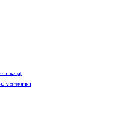
о точка рф
тов. Мошенники