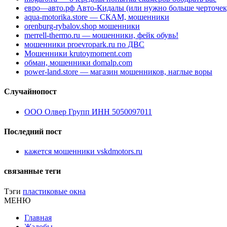
евро—авто.рф Авто-Кидалы (или нужно больше черточек
aqua-motorika.store — СКАМ, мошенники
orenburg-rybalov.shop мошенники
merrell-thermo.ru — мошенники, фейк обувь!
мошенники proevropark.ru по ДВС
Мошенники krutoymoment.com
обман, мошенники domalp.com
power-land.store — магазин мошенников, наглые воры
Случайнопост
ООО Олвер Групп ИНН 5050097011
Последний пост
кажется мошенники vskdmotors.ru
связанные теги
Тэги
пластиковые окна
МЕНЮ
Главная
Жалобы