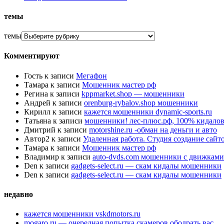
темы
темы
Комментируют
Гость
к записи
Мегафон
Тамара
к записи
Мошенник мастер рф
Регина
к записи
kppmarket.shop — мошенники
Андрей
к записи
orenburg-rybalov.shop мошенники
Кирилл
к записи
кажется мошенники dynamic-sports.ru
Татьяна
к записи
мошенники! лес-плюс.рф, 100% кидалов
Дмитрий
к записи
motorshine.ru -обман на деньги и авто
Автор2
к записи
Удаленная работа. Студия создание сай
Тамара
к записи
Мошенник мастер рф
Владимир
к записи
auto-dvds.com мошенники с движками
Den
к записи
gadgets-select.ru — скам кидалы мошенники
Den
к записи
gadgets-select.ru — скам кидалы мошенники
недавно
кажется мошенники vskdmotors.ru
mogaro.ru — очередная попытка скамеров ободрать вас