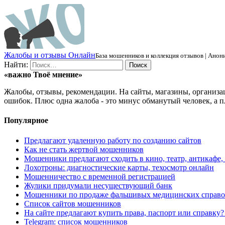
Ж
алобы и отзывы
О
нлайн
База мошенников и коллекция отзывов | Анони
Найти:
«важно
Твоё
мнение»
Жалобы, отзывы, рекомендации. На сайты, магазины, организа
ошибок. Плюс одна жалоба - это минус обманутый человек, а п
Популярное
Предлагают удаленную работу по созданию сайтов
Как не стать жертвой мошенников
Мошенники предлагают сходить в кино, театр, антикафе,
Лохотроны: диагностические карты, техосмотр онлайн
Мошенничество с временной регистрацией
Жулики придумали несуществующий банк
Мошенники по продаже фальшивых медицинских справо
Список сайтов мошенников
На сайте предлагают купить права, паспорт или справку
Telegram: список мошенников