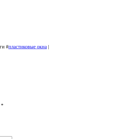
эги
#
пластиковые окна
|
ы
*