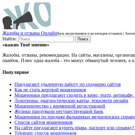
Ж
алобы и отзывы
О
нлайн
База мошенников и коллекция отзывов | Анони
Найти:
«важно
Твоё
мнение»
Жалобы, отзывы, рекомендации. На сайты, магазины, организа
ошибок. Плюс одна жалоба - это минус обманутый человек, а п
Популярное
Предлагают удаленную работу по созданию сайтов
Как не стать жертвой мошенников
Мошенники предлагают сходить в кино, театр, антикафе,
Лохотроны: диагностические карты, техосмотр онлайн
Мошенничество с временной регистрацией
Жулики придумали несуществующий банк
Мошенники по продаже фальшивых медицинских справо
Список сайтов мошенников
На сайте предлагают купить права, паспорт или справку
Telegram: список мошенников