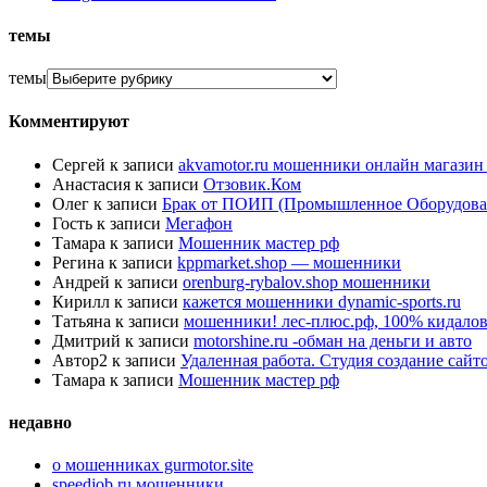
темы
темы
Комментируют
Сергей
к записи
akvamotor.ru мошенники онлайн магази
Анастасия
к записи
Отзовик.Ком
Олег
к записи
Брак от ПОИП (Промышленное Оборудова
Гость
к записи
Мегафон
Тамара
к записи
Мошенник мастер рф
Регина
к записи
kppmarket.shop — мошенники
Андрей
к записи
orenburg-rybalov.shop мошенники
Кирилл
к записи
кажется мошенники dynamic-sports.ru
Татьяна
к записи
мошенники! лес-плюс.рф, 100% кидалов
Дмитрий
к записи
motorshine.ru -обман на деньги и авто
Автор2
к записи
Удаленная работа. Студия создание сай
Тамара
к записи
Мошенник мастер рф
недавно
о мошенниках gurmotor.site
speedjob.ru мошенники