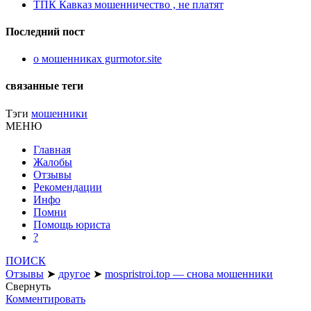
ТПК Кавказ мошенничество , не платят
Последний пост
о мошенниках gurmotor.site
связанные теги
Тэги
мошенники
МЕНЮ
Главная
Жалобы
Отзывы
Рекомендации
Инфо
Помни
Помощь юриста
?
ПОИСК
Отзывы
➤
другое
➤
mospristroi.top — снова мошенники
Свернуть
Комментировать