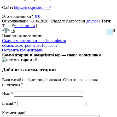
Сайт:
https://mospristroi.top/
Это мошенники?
0
0
Опубликовано
30.06.2026
|
Раздел:
Категории
другое
|
Тэги:
Тэги
#
мошенники
|
0
19
Навигация по записям
Скам и мошенники — tehnik-plus.ru
обман, лохотрон tabac1opt.com
Оставить комментарий
Комментарии ➤ mospristroi.top — снова мошенники
- 0
Добавить комментарий
Ваш e-mail не будет опубликован.
Обязательные поля
помечены
*
Имя
*
E-mail
*
Комментарий