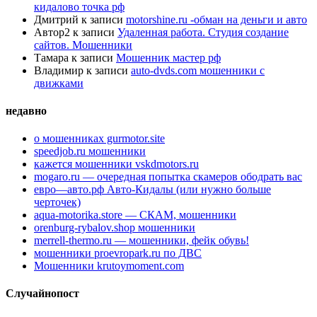
кидалово точка рф
Дмитрий
к записи
motorshine.ru -обман на деньги и авто
Автор2
к записи
Удаленная работа. Студия создание
сайтов. Мошенники
Тамара
к записи
Мошенник мастер рф
Владимир
к записи
auto-dvds.com мошенники с
движками
недавно
о мошенниках gurmotor.site
speedjob.ru мошенники
кажется мошенники vskdmotors.ru
mogaro.ru — очередная попытка скамеров ободрать вас
евро—авто.рф Авто-Кидалы (или нужно больше
черточек)
aqua-motorika.store — СКАМ, мошенники
orenburg-rybalov.shop мошенники
merrell-thermo.ru — мошенники, фейк обувь!
мошенники proevropark.ru по ДВС
Мошенники krutoymoment.com
Случайнопост