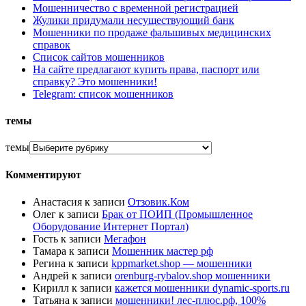
Мошенничество с временной регистрацией
Жулики придумали несуществующий банк
Мошенники по продаже фальшивых медицинских
справок
Список сайтов мошенников
На сайте предлагают купить права, паспорт или
справку? Это мошенники!
Telegram: список мошенников
темы
темы
Комментируют
Анастасия
к записи
Отзовик.Ком
Олег
к записи
Брак от ПОИП (Промышленное
Оборудование Интернет Портал)
Гость
к записи
Мегафон
Тамара
к записи
Мошенник мастер рф
Регина
к записи
kppmarket.shop — мошенники
Андрей
к записи
orenburg-rybalov.shop мошенники
Кирилл
к записи
кажется мошенники dynamic-sports.ru
Татьяна
к записи
мошенники! лес-плюс.рф, 100%