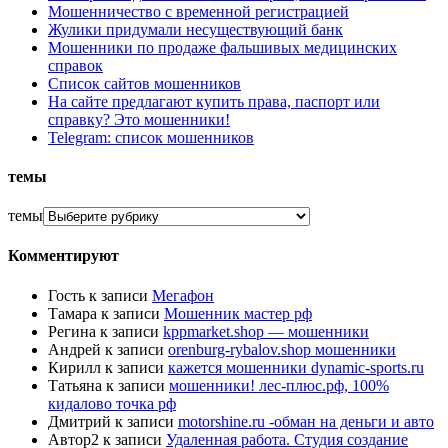
Мошенничество с временной регистрацией
Жулики придумали несуществующий банк
Мошенники по продаже фальшивых медицинских
справок
Список сайтов мошенников
На сайте предлагают купить права, паспорт или
справку? Это мошенники!
Telegram: список мошенников
темы
темы
Комментируют
Гость
к записи
Мегафон
Тамара
к записи
Мошенник мастер рф
Регина
к записи
kppmarket.shop — мошенники
Андрей
к записи
orenburg-rybalov.shop мошенники
Кирилл
к записи
кажется мошенники dynamic-sports.ru
Татьяна
к записи
мошенники! лес-плюс.рф, 100%
кидалово точка рф
Дмитрий
к записи
motorshine.ru -обман на деньги и авто
Автор2
к записи
Удаленная работа. Студия создание