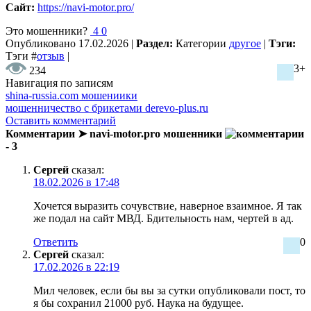
Сайт:
https://navi-motor.pro/
Это мошенники?
4
0
Опубликовано
17.02.2026
|
Раздел:
Категории
другое
|
Тэги:
Тэги
#
отзыв
|
3+
234
Навигация по записям
shina-russia.com мошениики
мошенничество с брикетами derevo-plus.ru
Оставить комментарий
Комментарии ➤ navi-motor.pro мошенники
- 3
Сергей
сказал:
18.02.2026 в 17:48
Хочется выразить сочувствие, наверное взаимное. Я так
же подал на сайт МВД. Бдительность нам, чертей в ад.
Ответить
0
Сергей
сказал:
17.02.2026 в 22:19
Мил человек, если бы вы за сутки опубликовали пост, то
я бы сохранил 21000 руб. Наука на будущее.