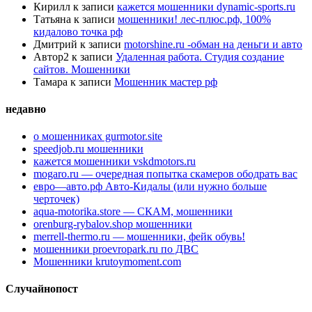
Кирилл
к записи
кажется мошенники dynamic-sports.ru
Татьяна
к записи
мошенники! лес-плюс.рф, 100%
кидалово точка рф
Дмитрий
к записи
motorshine.ru -обман на деньги и авто
Автор2
к записи
Удаленная работа. Студия создание
сайтов. Мошенники
Тамара
к записи
Мошенник мастер рф
недавно
о мошенниках gurmotor.site
speedjob.ru мошенники
кажется мошенники vskdmotors.ru
mogaro.ru — очередная попытка скамеров ободрать вас
евро—авто.рф Авто-Кидалы (или нужно больше
черточек)
aqua-motorika.store — СКАМ, мошенники
orenburg-rybalov.shop мошенники
merrell-thermo.ru — мошенники, фейк обувь!
мошенники proevropark.ru по ДВС
Мошенники krutoymoment.com
Случайнопост