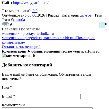
Сайт:
https://vesnyparfum.ru/
Это мошенники?
0
0
Опубликовано
08.06.2026
|
Раздел:
Категории
другое
|
Тэги:
Тэги
#
жалоба
|
0
6
Навигация по записям
мошенники prostaya-technika.ru
мошенники uplegends.ru, вакансия на hh.ru «Помощник
копирайтера»
Оставить комментарий
Комментарии ➤ обман, мошенничество vesnyparfum.ru
- 0
Добавить комментарий
Ваш e-mail не будет опубликован.
Обязательные поля
помечены
*
Имя
*
E-mail
*
Комментарий