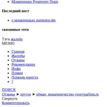
Мошенники Progressiv-Team
Последний пост
о мошенниках gurmotor.site
связанные теги
Тэги
жалоба
МЕНЮ
Главная
Жалобы
Отзывы
Рекомендации
Инфо
Помни
Помощь юриста
?
ПОИСК
Отзывы
➤
другое
➤
обман, мошенничество vesnyparfum.ru
Свернуть
Комментировать