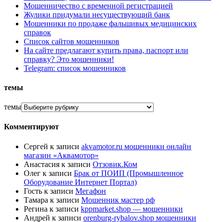
Мошенничество с временной регистрацией
Жулики придумали несуществующий банк
Мошенники по продаже фальшивых медицинских
справок
Список сайтов мошенников
На сайте предлагают купить права, паспорт или
справку? Это мошенники!
Telegram: список мошенников
темы
темы
Комментируют
Сергей
к записи
akvamotor.ru мошенники онлайн
магазин «Аквамотор»
Анастасия
к записи
Отзовик.Ком
Олег
к записи
Брак от ПОИП (Промышленное
Оборудование Интернет Портал)
Гость
к записи
Мегафон
Тамара
к записи
Мошенник мастер рф
Регина
к записи
kppmarket.shop — мошенники
Андрей
к записи
orenburg-rybalov.shop мошенники