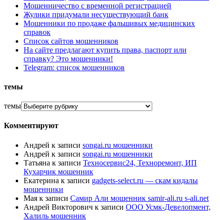
Мошенничество с временной регистрацией
Жулики придумали несуществующий банк
Мошенники по продаже фальшивых медицинских
справок
Список сайтов мошенников
На сайте предлагают купить права, паспорт или
справку? Это мошенники!
Telegram: список мошенников
темы
темы
Комментируют
Андрей
к записи
songai.ru мошенники
Андрей
к записи
songai.ru мошенники
Татьяна
к записи
Техносервис24, Техноремонт, ИП
Кухарчик мошенник
Екатерина
к записи
gadgets-select.ru — скам кидалы
мошенники
Мая
к записи
Самир Али мошенник samir-ali.ru s-ali.net
Андрей Викторович
к записи
ООО Усмк-Девелопмент,
Халиль мошенник