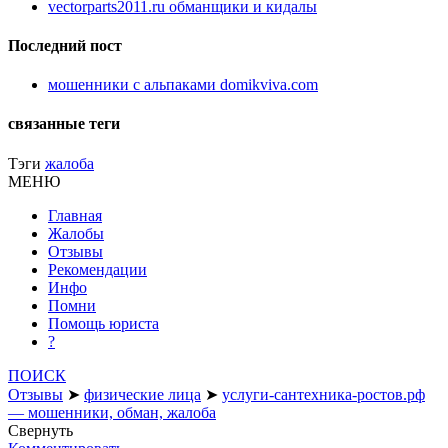
vectorparts2011.ru обманщики и кидалы
Последний пост
мошенники с альпаками domikviva.com
связанные теги
Тэги
жалоба
МЕНЮ
Главная
Жалобы
Отзывы
Рекомендации
Инфо
Помни
Помощь юриста
?
ПОИСК
Отзывы
➤
физические лица
➤
услуги-сантехника-ростов.рф
— мошенники, обман, жалоба
Свернуть