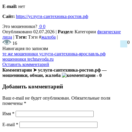
E-mail:
нет
Сайт:
https://услуги-сантехника-ростов.рф
Это мошенники?
0
0
Опубликовано
02.07.2026
|
Раздел:
Категории
физические
лица
|
Тэги:
Тэги
#
жалоба
|
0
16
Навигация по записям
те же мошенники услуги-сантехника-ярославль.рф
мошенники technavoda.ru
Оставить комментарий
Комментарии ➤ услуги-сантехника-ростов.рф —
мошенники, обман, жалоба
- 0
Добавить комментарий
Ваш e-mail не будет опубликован.
Обязательные поля
помечены
*
Имя
*
E-mail
*