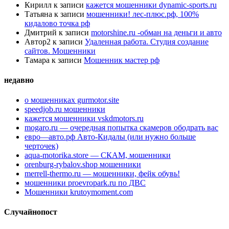
Кирилл
к записи
кажется мошенники dynamic-sports.ru
Татьяна
к записи
мошенники! лес-плюс.рф, 100%
кидалово точка рф
Дмитрий
к записи
motorshine.ru -обман на деньги и авто
Автор2
к записи
Удаленная работа. Студия создание
сайтов. Мошенники
Тамара
к записи
Мошенник мастер рф
недавно
о мошенниках gurmotor.site
speedjob.ru мошенники
кажется мошенники vskdmotors.ru
mogaro.ru — очередная попытка скамеров ободрать вас
евро—авто.рф Авто-Кидалы (или нужно больше
черточек)
aqua-motorika.store — СКАМ, мошенники
orenburg-rybalov.shop мошенники
merrell-thermo.ru — мошенники, фейк обувь!
мошенники proevropark.ru по ДВС
Мошенники krutoymoment.com
Случайнопост