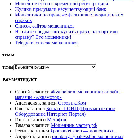
Мошенничество с временной регистрацией
Жулики придумали несуществующий банк
Мошенники по продаже фальшивых медицинских
справок
Список сайтов мошенников
На сайте предлагают купить права, паспорт или
справку? Это мошенники!
Telegram: список мошенников
темы
темы
Комментируют
Сергей
к записи
akvamotor.ru мошенники онлайн
магазин «Аквамотор»
Анастасия
к записи
Отзовик.Ком
Олег
к записи
Брак от ПОИП (Промышленное
Оборудование Интернет Портал)
Гость
к записи
Мегафон
Тамара
к записи
Мошенник мастер рф
Регина
к записи
kppmarket.shop — мошенники
Андрей
к записи
orenburg-rybalov.shop мошенники