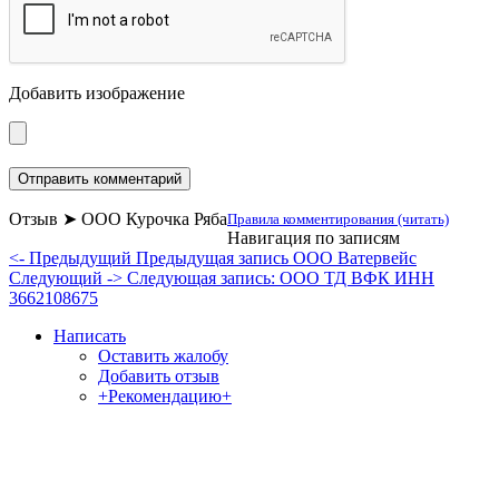
Добавить изображение
Отзыв ➤ ООО Курочка Ряба
Правила комментирования (читать)
Навигация по записям
<- Предыдущий
Предыдущая запись
ООО Ватервейс
Следующий ->
Следующая запись:
ООО ТД ВФК ИНН
3662108675
Написать
Оставить жалобу
Добавить отзыв
+Рекомендацию+
Отзывы и жалобы на сайты, магазины, организации,
учреждения, сервисы и различные структуры.
Комментируйте, помогите людям избежать Ваших ошибок.