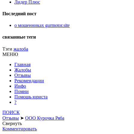
Лидер Плюс
Последний пост
о мошенниках gurmotor.site
связанные теги
Тэги
жалоба
МЕНЮ
Главная
Жалобы
Отзывы
Рекомендации
Инфо
Помни
Помощь юриста
?
ПОИСК
Отзывы
➤
ООО Курочка Ряба
Свернуть
Комментировать