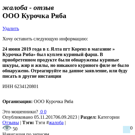
жалоба - отзыв
ООО Курочка Ряба
Удалить
Хочу оставить следующую информацию:
24 июня 2019 года в г. Ялта пгт Кореиз в магазине »
Курочка Ряба» был куплен куриный фарш. В
приобретенном продукте были обнаружены куриные
шкуры, жир и жилы, но никакого куриного филе не было
обнаружено. Отреагируйте на данное заявление, или буду
писать в другие инстанции
ИНН 6234120801
Организация:
ООО Курочка Ряба
Это мошенники?
0
0
Опубликовано
05.11.2017
06.09.2023
|
Раздел:
Категории
Отзывы
|
Тэги:
Тэги
#
жалоба
|
0
50
Навигация по записям