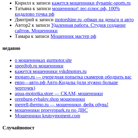
Кирилл
к записи
кажется мошенники dynamic-sports.ru
Татьяна
к записи
мошенники! лес-плюс.рф, 100%
кидалово точка рф
Дмитрий
к записи
motorshine.ru -обман на деньги и авто
Автор2
к записи
Удаленная работа. Студия создание
сайтов. Мошенники
Тамара
к записи
Мошенник мастер рф
недавно
о мошенниках gurmotor.site
speedjob.ru мошенники
кажется мошенники vskdmotors.ru
mogaro.ru — очередная попытка скамеров ободрать вас
евро—авто.рф Авто-Кидалы (или нужно больше
черточек)
aqua-motorika.store — СКАМ, мошенники
orenburg-rybalov.shop мошенники
merrell-thermo.ru — мошенники, фейк обувь!
мошенники proevropark.ru по ДВС
Мошенники krutoymoment.com
Случайнопост