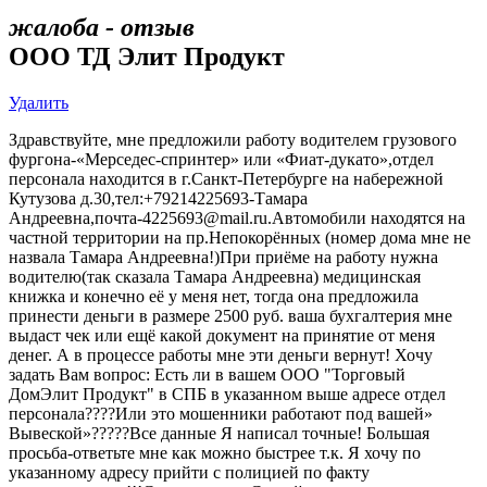
жалоба - отзыв
ООО ТД Элит Продукт
Удалить
Здравствуйте, мне предложили работу водителем грузового
фургона-«Мерседес-спринтер» или «Фиат-дукато»,отдел
персонала находится в г.Санкт-Петербурге на набережной
Кутузова д.30,тел:+79214225693-Тамара
Андреевна,почта-4225693@mail.ru.Автомобили находятся на
частной территории на пр.Непокорённых (номер дома мне не
назвала Тамара Андреевна!)При приёме на работу нужна
водителю(так сказала Тамара Андреевна) медицинская
книжка и конечно её у меня нет, тогда она предложила
принести деньги в размере 2500 руб. ваша бухгалтерия мне
выдаст чек или ещё какой документ на принятие от меня
денег. А в процессе работы мне эти деньги вернут! Хочу
задать Вам вопрос: Есть ли в вашем ООО "Торговый
ДомЭлит Продукт" в СПБ в указанном выше адресе отдел
персонала????Или это мошенники работают под вашей»
Вывеской»?????Все данные Я написал точные! Большая
просьба-ответьте мне как можно быстрее т.к. Я хочу по
указанному адресу прийти с полицией по факту