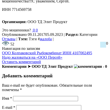
мошенничества!!!С уважением, Сергей.
ИНН 7714569758
Организация:
ООО ТД Элит Продукт
Это мошенники?
0
0
Опубликовано
09.11.2017
05.09.2023
|
Раздел:
Категории
Отзывы
|
Тэги:
Тэги
#
жалоба
|
0
52
Навигация по записям
ООО Колпаковский Рыбокомбинат ИНН 4107002495
Надо жаловаться на «ООО Персей»
Оставить комментарий
Комментарии ➤ ООО ТД Элит Продукт
- 0
Добавить комментарий
Ваш e-mail не будет опубликован.
Обязательные поля
помечены
*
Имя
*
E-mail
*