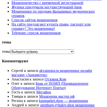
Мошенничество с временной регистрацией
Жулики придумали несуществующий банк
Мошенники по продаже фальшивых медицинских
справок
Список сайтов мошенников
На сайте предлагают купить права, паспорт или
справку? Это мошенники!
Telegram: список мошенников
темы
темы
Комментируют
Сергей
к записи
akvamotor.ru мошенники онлайн
магазин «Аквамотор»
Анастасия
к записи
Отзовик.Ком
Олег
к записи
Брак от ПОИП (Промышленное
Оборудование Интернет Портал)
Гость
к записи
Мегафон
Тамара
к записи
Мошенник мастер рф
Регина
к записи
kppmarket.shop — мошенники
Андрей
к записи
orenburg-rybalov.shop мошенники