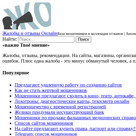
Ж
алобы и отзывы
О
нлайн
База мошенников и коллекция отзывов | Анони
Найти:
«важно
Твоё
мнение»
Жалобы, отзывы, рекомендации. На сайты, магазины, организа
ошибок. Плюс одна жалоба - это минус обманутый человек, а п
Популярное
Предлагают удаленную работу по созданию сайтов
Как не стать жертвой мошенников
Мошенники предлагают сходить в кино, театр, антикафе,
Лохотроны: диагностические карты, техосмотр онлайн
Мошенничество с временной регистрацией
Жулики придумали несуществующий банк
Мошенники по продаже фальшивых медицинских справо
Список сайтов мошенников
На сайте предлагают купить права, паспорт или справку
Telegram: список мошенников