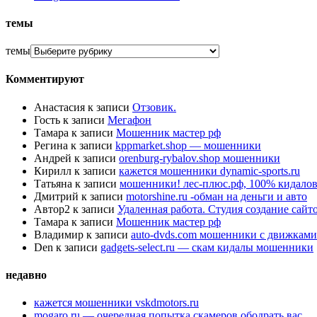
темы
темы
Комментируют
Анастасия
к записи
Отзовик.
Гость
к записи
Мегафон
Тамара
к записи
Мошенник мастер рф
Регина
к записи
kppmarket.shop — мошенники
Андрей
к записи
orenburg-rybalov.shop мошенники
Кирилл
к записи
кажется мошенники dynamic-sports.ru
Татьяна
к записи
мошенники! лес-плюс.рф, 100% кидалов
Дмитрий
к записи
motorshine.ru -обман на деньги и авто
Автор2
к записи
Удаленная работа. Студия создание сай
Тамара
к записи
Мошенник мастер рф
Владимир
к записи
auto-dvds.com мошенники с движками
Den
к записи
gadgets-select.ru — скам кидалы мошенники
недавно
кажется мошенники vskdmotors.ru
mogaro.ru — очередная попытка скамеров ободрать вас