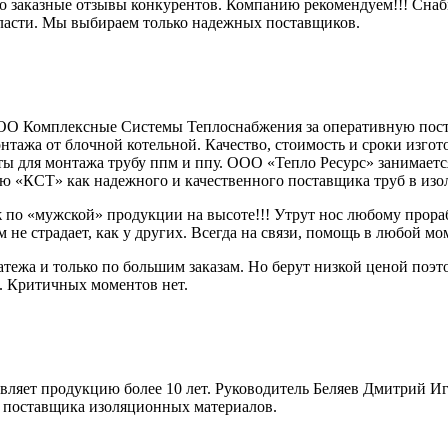
 Это заказные отзывы конкурентов. Компанию рекомендуем!!! Сна
ласти. Мы выбираем только надежных поставщиков.
ООО Комплексные Системы Теплоснабжения за оперативную поста
нтажа от блочной котельной. Качество, стоимость и сроки изгото
ты для монтажа трубу ппм и ппу. ООО «Тепло Ресурс» занимает
 «КСТ» как надежного и качественного поставщика труб в изо
 по «мужской» продукции на высоте!!! Утрут нос любому прораб
ом не страдает, как у других. Всегда на связи, помощь в любой м
атежа и только по большим заказам. Но берут низкой ценой поэ
. Критичных моментов нет.
яет продукцию более 10 лет. Руководитель Беляев Дмитрий Иго
 поставщика изоляционных материалов.