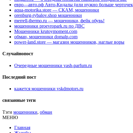
евро—авто.рф Авто-Кидалы (или нужно больше черточек
aqua-motorika.store — СКАМ, мошенники
orenburg-rybalov.shop мошенники
merrell-thermo.ru — мошенники, фейк обувь!
мошенники proevropark.ru по ДВС
Мошенники krutoymoment.com
обман, мошенники domalp.com
power-land.store — магазин мошенников, наглые воры
Случайнопост
Очередные мошенники vash-parfum.ru
Последний пост
кажется мошенники vskdmotors.ru
связанные теги
Тэги
мошенники
,
обман
МЕНЮ
Главная
Жалобы