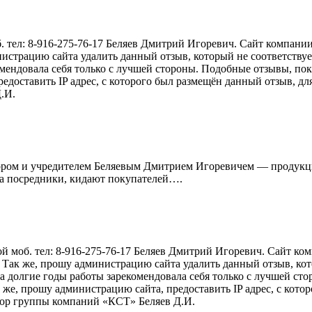
. тел: 8-916-275-76-17 Беляев Дмитрий Игоревич. Сайт компани
истрацию сайта удалить данный отзыв, который не соответству
омендовала себя только с лучшей стороны. Подобные отзывы, п
доставить IP адрес, с которого был размещён данный отзыв, дл
.И.
ом и учредителем Беляевым Дмитрием Игоревичем — продукци
, а посредники, кидают покупателей….
й моб. тел: 8-916-275-76-17 Беляев Дмитрий Игоревич. Сайт к
 Так же, прошу администрацию сайта удалить данный отзыв, кот
а долгие годы работы зарекомендовала себя только с лучшей с
е, прошу администрацию сайта, предоставить IP адрес, с кото
тор группы компаний «КСТ» Беляев Д.И.