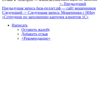
<- Предыдущий
Предыдущая запись
база-пеллет.рф — сайт мошенников
Следующий ->
Следующая запись:
Мошенники с HHру
«Сотрудник по заполнению карточек клиентов 1С»
Написать
Оставить жалобу
Добавить отзыв
+Рекомендацию+
Отзывы и жалобы на сайты, магазины, организации,
учреждения, сервисы и различные структуры.
Комментируйте, помогите людям избежать Ваших ошибок.