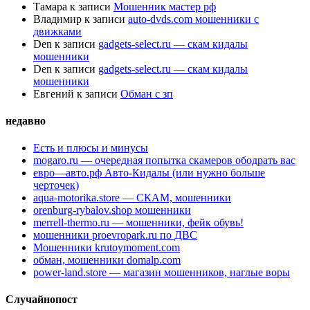
Тамара
к записи
Мошенник мастер рф
Владимир
к записи
auto-dvds.com мошенники с
движками
Den
к записи
gadgets-select.ru — скам кидалы
мошенники
Den
к записи
gadgets-select.ru — скам кидалы
мошенники
Евгений
к записи
Обман с зп
недавно
Есть и плюсы и минусы
mogaro.ru — очередная попытка скамеров ободрать вас
евро—авто.рф Авто-Кидалы (или нужно больше
черточек)
aqua-motorika.store — СКАМ, мошенники
orenburg-rybalov.shop мошенники
merrell-thermo.ru — мошенники, фейк обувь!
мошенники proevropark.ru по ДВС
Мошенники krutoymoment.com
обман, мошенники domalp.com
power-land.store — магазин мошенников, наглые воры
Случайнопост