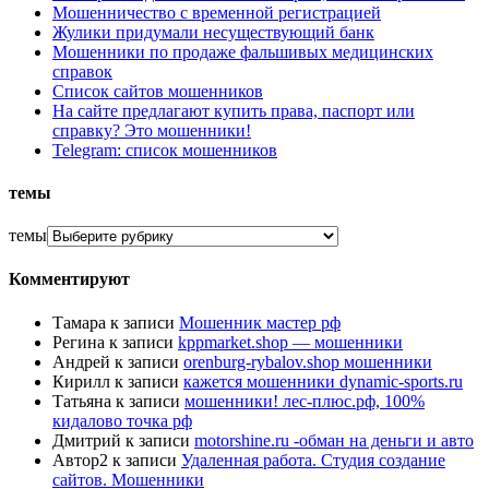
Мошенничество с временной регистрацией
Жулики придумали несуществующий банк
Мошенники по продаже фальшивых медицинских
справок
Список сайтов мошенников
На сайте предлагают купить права, паспорт или
справку? Это мошенники!
Telegram: список мошенников
темы
темы
Комментируют
Тамара
к записи
Мошенник мастер рф
Регина
к записи
kppmarket.shop — мошенники
Андрей
к записи
orenburg-rybalov.shop мошенники
Кирилл
к записи
кажется мошенники dynamic-sports.ru
Татьяна
к записи
мошенники! лес-плюс.рф, 100%
кидалово точка рф
Дмитрий
к записи
motorshine.ru -обман на деньги и авто
Автор2
к записи
Удаленная работа. Студия создание
сайтов. Мошенники