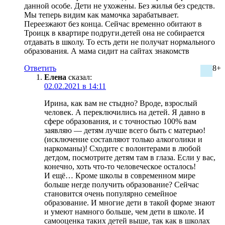
данной особе. Дети не ухожены. Без жилья без средств.
Мы теперь видим как мамочка зарабатывает.
Переезжают без конца. Сейчас временно обитают в
Троицк в квартире подруги.детей она не собирается
отдавать в школу. То есть дети не получат нормального
образования. А мама сидит на сайтах знакомств
Ответить
8+
Елена
сказал:
02.02.2021 в 14:11
Ирина, как вам не стыдно? Вроде, взрослый
человек. А переключились на детей. Я давно в
сфере образования, и с точностью 100% вам
заявляю — детям лучше всего быть с матерью!
(исключение составляют только алкоголики и
наркоманы)! Сходите с волонтерами в любой
детдом, посмотрите детям там в глаза. Если у вас,
конечно, хоть что-то человеческое осталось!
И ещё… Кроме школы в современном мире
больше негде получить образование? Сейчас
становится очень популярно семейное
образование. И многие дети в такой форме знают
и умеют намного больше, чем дети в школе. И
самооценка таких детей выше, так как в школах