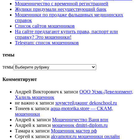
Мошенничество с временной регистрацией
Жулики придумали несуществующий банк
Мошенники по продаже фальшивых медицинских
справок
Список сайтов мошенников
На сайте предлагают купить права, паспорт или
справку? Это мошенники!
Telegram: список мошенников
темы
темы
Комментируют
Андрей Викторович
к записи
ООО Усмк-Девелопмент,
Халиль мошенник
не важно
к записи
хоумстейджинг dekoschool.ru
Тонеев
к записи
aqua-motorika.store — СКАМ,
мошенники
Андрей
к записи
Мошенничество Ваня впн
Андрей
к записи
мошенник dmitri-diplom.ru
Тамара
к записи
Мошенник мастер рф
Сергей
к записи
akvamotor.ru мошенники онлайн