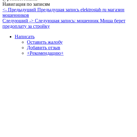
Навигация по записям
<- Предыдущий
Предыдущая запись
elektrostab ru магазин
мошенников
Следующий ->
Следующая запись:
мошенник Миша берет
предоплату за стройку
Написать
Оставить жалобу
Добавить отзыв
+Рекомендацию+
Отзывы и жалобы на сайты, магазины, организации,
учреждения, сервисы и различные структуры.
Комментируйте, помогите людям избежать Ваших ошибок.