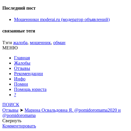
Последний пост
Мошенники moderai.ru (модератор объявлений)
связанные теги
Тэги
жалоба
,
мошенник
,
обман
МЕНЮ
Главная
Жалобы
Отзывы
Рекомендации
Инфо
Помни
Помощь юриста
?
ПОИСК
Отзывы
➤
Марина Освальдовна Я. @pomidoromama2020 и
@pomidoromama
Свернуть
Комментировать