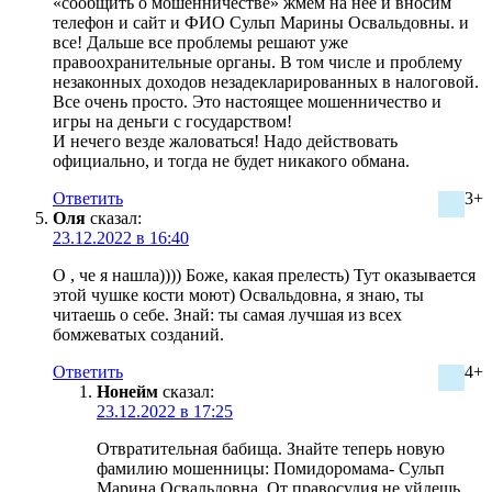
«сообщить о мошенничестве» жмем на нее и вносим
телефон и сайт и ФИО Сульп Марины Освальдовны. и
все! Дальше все проблемы решают уже
правоохранительные органы. В том числе и проблему
незаконных доходов незадекларированных в налоговой.
Все очень просто. Это настоящее мошенничество и
игры на деньги с государством!
И нечего везде жаловаться! Надо действовать
официально, и тогда не будет никакого обмана.
Ответить
3+
Оля
сказал:
23.12.2022 в 16:40
О , че я нашла)))) Боже, какая прелесть) Тут оказывается
этой чушке кости моют) Освальдовна, я знаю, ты
читаешь о себе. Знай: ты самая лучшая из всех
бомжеватых созданий.
Ответить
4+
Нонейм
сказал:
23.12.2022 в 17:25
Отвратительная бабища. Знайте теперь новую
фамилию мошенницы: Помидоромама- Сульп
Марина Освальдовна. От правосудия не уйдешь.