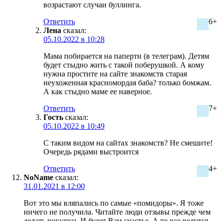
возрастают случаи буллинга.
Ответить
6+
Лена
сказал:
05.10.2022 в 10:28
Мама побирается на паперти (в телеграм). Детям
будет стыдно жить с такой поберушкой. А кому
нужна простите на сайте знакомств старая
неухоженная красномордая баба? только бомжам.
А как стыдно маме ее наверное.
Ответить
7+
Гость
сказал:
05.10.2022 в 10:49
С таким видом на сайтах знакомств? Не смешите!
Очередь рядами выстроится
Ответить
4+
NoName
сказал:
31.01.2021 в 12:00
Вот это мы вляпались по самые «помидоры». Я тоже
ничего не получила. Читайте люди отзывы прежде чем
делать покупки. И будет Вам счастье. А то все ведутся,