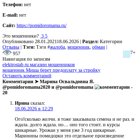
Телефон:
нет
E-mail:
нет
Сайт:
https://pomidoromama.ru/
Это мошенники?
3
5
Опубликовано
28.01.2021
18.06.2026
|
Раздел:
Категории
Отзывы
|
Тэги:
Тэги
#
жалоба
,
мошенник
,
обман
|
7+
957
Навигация по записям
elektrostab ru магазин мошенников
мошенник Миша берет предоплату за стройку
Оставить комментарий
Комментарии ➤ Марина Освальдовна Я.
@pomidoromama2020 и @pomidoromama
-
20
Ирина
сказал:
18.06.2026 в 12:29
Ого!сколько желчи. я тоже заказывала семена и не раз. и
ждала. долго ждала. но… оно того стоит. и курсы
шикарные. Урожаи у меня уже 3 год шикарные.
Маринины помидорки это отдельное произведение