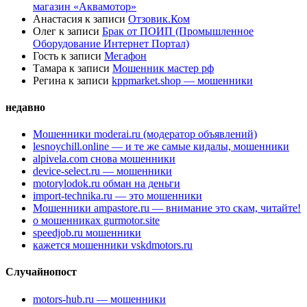
магазин «Аквамотор»
Анастасия
к записи
Отзовик.Ком
Олег
к записи
Брак от ПОИП (Промышленное
Оборудование Интернет Портал)
Гость
к записи
Мегафон
Тамара
к записи
Мошенник мастер рф
Регина
к записи
kppmarket.shop — мошенники
недавно
Мошенники moderai.ru (модератор объявлений)
lesnoychill.online — и те же самые кидалы, мошенники
alpivela.com снова мошенники
device-select.ru — мошенники
motorylodok.ru обман на деньги
import-technika.ru — это мошенники
Мошенники ampastore.ru — внимание это скам, читайте!
о мошенниках gurmotor.site
speedjob.ru мошенники
кажется мошенники vskdmotors.ru
Случайнопост
motors-hub.ru — мошенники