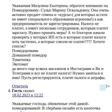
Уважаемая Мизулина Екатерина, обратите внимание на
Помидоромаму- Сульп Марину Освальдовну. Она очень
активно продает семена и «курсы»( для которых кстати
не имеет специального образования агронома!) а как
предприниматель не зарегистрирована. Налоги не
платит, а имеет несколько сотрудников, которым платит
зарплату. Нужно принять меры! А то блогеров начали
проверять у которых ИП есть и которые платят налоги
хоть частично, а которые совсем не платят???? Хотите
список?
Помидоромама
Домашний помидор
Томатинка
Экотомат
да много еще всяких магазинов в Инстаграмм и Вк и
Телеграмм и все не платят налоги! Нужно заняться и
ими! Пусть регистрируются, платят налоги и штрафы.
Ответить
1+
Гость
сказал:
18.02.2023 в 12:22
Уважаемые господа, обиженные этой дамой-
помидоромамой: В сбербанк-онлайн есть кнопочка