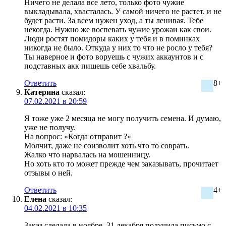
Ничего не делала все лето, только фото чужие
выкладывала, хвасталась. У самой ничего не растет. и не
будет расти. За всем нужен уход, а ты ленивая. Тебе
некогда. Нужно же воспевать чужие урожаи как свои.
Люди ростят помидоры каких у тебя и в поминках
никогда не было. Откуда у них то что не росло у тебя?
Ты наверное и фото воруешь с чужих аккаунтов и с
подставных акк пишешь себе хвальбу.
Ответить
8+
Катерина
сказал:
07.02.2021 в 20:59
Я тоже уже 2 месяца не могу получить семена. И думаю,
уже не получу.
На вопрос: «Когда отправит ?»
Молчит, даже не соизволит хоть что то соврать.
Жалко что нарвалась на мошенницу.
Но хоть кто то может прежде чем заказывать, прочитает
отзывы о ней.
Ответить
4+
Елена
сказал:
04.02.2021 в 10:35
Заказ сделала в ноябре. 31 декабря получила письмо с