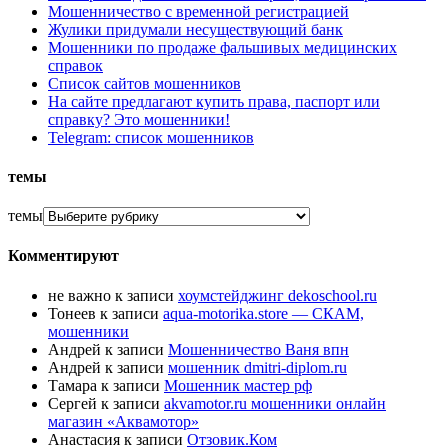
Мошенничество с временной регистрацией
Жулики придумали несуществующий банк
Мошенники по продаже фальшивых медицинских
справок
Список сайтов мошенников
На сайте предлагают купить права, паспорт или
справку? Это мошенники!
Telegram: список мошенников
темы
темы
Комментируют
не важно
к записи
хоумстейджинг dekoschool.ru
Тонеев
к записи
aqua-motorika.store — СКАМ,
мошенники
Андрей
к записи
Мошенничество Ваня впн
Андрей
к записи
мошенник dmitri-diplom.ru
Тамара
к записи
Мошенник мастер рф
Сергей
к записи
akvamotor.ru мошенники онлайн
магазин «Аквамотор»
Анастасия
к записи
Отзовик.Ком