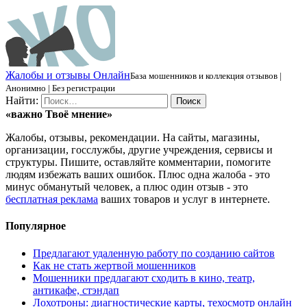
Ж
алобы и отзывы
О
нлайн
База мошенников и коллекция отзывов |
Анонимно | Без регистрации
Найти:
«важно
Твоё
мнение»
Жалобы, отзывы, рекомендации. На сайты, магазины,
организации, госслужбы, другие учреждения, сервисы и
структуры. Пишите, оставляйте комментарии, помогите
людям избежать ваших ошибок. Плюс одна жалоба - это
минус обманутый человек, а плюс один отзыв - это
бесплатная реклама
ваших товаров и услуг в интернете.
Популярное
Предлагают удаленную работу по созданию сайтов
Как не стать жертвой мошенников
Мошенники предлагают сходить в кино, театр,
антикафе, стэндап
Лохотроны: диагностические карты, техосмотр онлайн