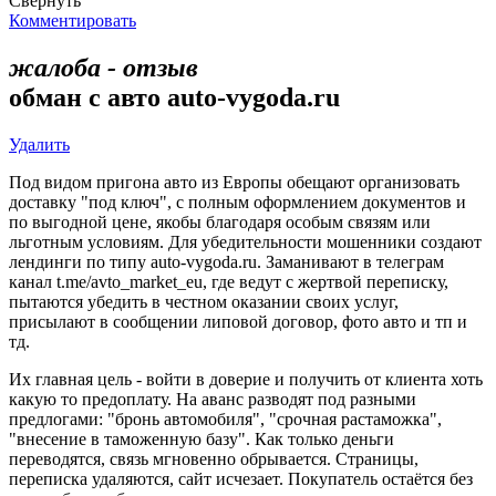
Свернуть
Комментировать
жалоба - отзыв
обман с авто auto-vygoda.ru
Удалить
Под видом пригона авто из Европы обещают организовать
доставку "под ключ", с полным оформлением документов и
по выгодной цене, якобы благодаря особым связям или
льготным условиям. Для убедительности мошенники создают
лендинги по типу auto-vygoda.ru. Заманивают в телеграм
канал t.me/avto_market_eu, где ведут с жертвой переписку,
пытаются убедить в честном оказании своих услуг,
присылают в сообщении липовой договор, фото авто и тп и
тд.
Их главная цель - войти в доверие и получить от клиента хоть
какую то предоплату. На аванс разводят под разными
предлогами: "бронь автомобиля", "срочная растаможка",
"внесение в таможенную базу". Как только деньги
переводятся, связь мгновенно обрывается. Страницы,
переписка удаляются, сайт исчезает. Покупатель остаётся без