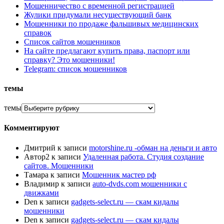
Мошенничество с временной регистрацией
Жулики придумали несуществующий банк
Мошенники по продаже фальшивых медицинских
справок
Список сайтов мошенников
На сайте предлагают купить права, паспорт или
справку? Это мошенники!
Telegram: список мошенников
темы
темы
Комментируют
Дмитрий
к записи
motorshine.ru -обман на деньги и авто
Автор2
к записи
Удаленная работа. Студия создание
сайтов. Мошенники
Тамара
к записи
Мошенник мастер рф
Владимир
к записи
auto-dvds.com мошенники с
движками
Den
к записи
gadgets-select.ru — скам кидалы
мошенники
Den
к записи
gadgets-select.ru — скам кидалы