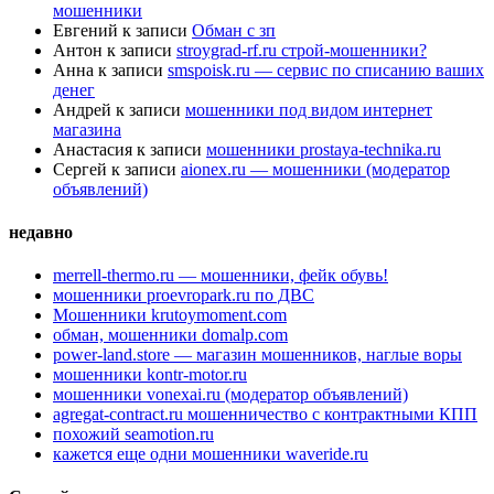
мошенники
Евгений
к записи
Обман с зп
Антон
к записи
stroygrad-rf.ru строй-мошенники?
Анна
к записи
smspoisk.ru — сервис по списанию ваших
денег
Андрей
к записи
мошенники под видом интернет
магазина
Анастасия
к записи
мошенники prostaya-technika.ru
Сергей
к записи
aionex.ru — мошенники (модератор
объявлений)
недавно
merrell-thermo.ru — мошенники, фейк обувь!
мошенники proevropark.ru по ДВС
Мошенники krutoymoment.com
обман, мошенники domalp.com
power-land.store — магазин мошенников, наглые воры
мошенники kontr-motor.ru
мошенники vonexai.ru (модератор объявлений)
agregat-contract.ru мошенничество с контрактными КПП
похожий seamotion.ru
кажется еще одни мошенники waveride.ru