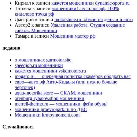
Кирилл
к записи
кажется мошенники dynamic-sports.ru
Татьяна
к записи
мошенники! лес-плюс.рф, 100%
кидалово точка рф
Дмитрий
к записи
motorshine.ru -обман на деньги и авто
Автор2
к записи
Удаленная работа. Студия создание
сайтов. Мошенники
Тамара
к записи
Мошенник мастер рф
недавно
о мошенниках gurmotor.site
speedjob.ru мошенники
кажется мошенники vskdmotors.ru
mogaro.ru — очередная попытка скамеров ободрать вас
евро—авто.рф Авто-Кидалы (или нужно больше
черточек)
aqua-motorika.store — СКАМ, мошенники
orenburg-rybalov.shop мошенники
merrell-thermo.ru — мошенники, фейк обувь!
мошенники proevropark.ru по ДВС
Мошенники krutoymoment.com
Случайнопост