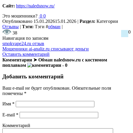
Сайт:
https://naledsnow.ru/
Это мошенники?
0
0
Опубликовано
15.01.2026
15.01.2026
|
Раздел:
Категории
Отзывы
|
Тэги:
Тэги
#
обман
|
0
38
Навигация по записям
smokvape24.ru отзыв
Мошенники ai-analiz.ru списывают деньги
Оставить комментарий
Комментарии ➤ Обман naledsnow.ru с костюмом
поплавком
- 0
Добавить комментарий
Ваш e-mail не будет опубликован.
Обязательные поля
помечены
*
Имя
*
E-mail
*
Комментарий