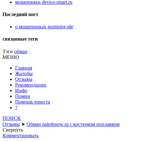
мошенники device-smart.ru
Последний пост
о мошенниках gurmotor.site
связанные теги
Тэги
обман
МЕНЮ
Главная
Жалобы
Отзывы
Рекомендации
Инфо
Помни
Помощь юриста
?
ПОИСК
Отзывы
➤
Обман naledsnow.ru с костюмом поплавком
Свернуть
Комментировать