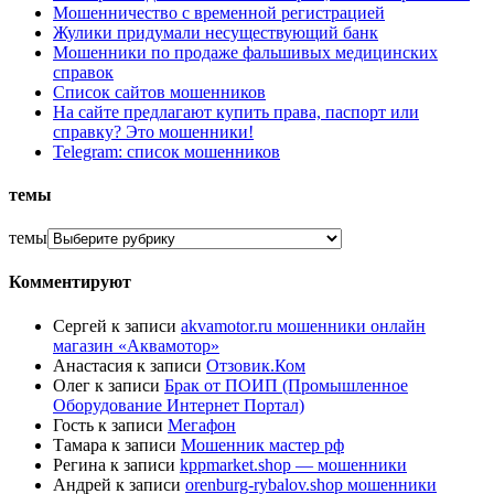
Мошенничество с временной регистрацией
Жулики придумали несуществующий банк
Мошенники по продаже фальшивых медицинских
справок
Список сайтов мошенников
На сайте предлагают купить права, паспорт или
справку? Это мошенники!
Telegram: список мошенников
темы
темы
Комментируют
Сергей
к записи
akvamotor.ru мошенники онлайн
магазин «Аквамотор»
Анастасия
к записи
Отзовик.Ком
Олег
к записи
Брак от ПОИП (Промышленное
Оборудование Интернет Портал)
Гость
к записи
Мегафон
Тамара
к записи
Мошенник мастер рф
Регина
к записи
kppmarket.shop — мошенники
Андрей
к записи
orenburg-rybalov.shop мошенники