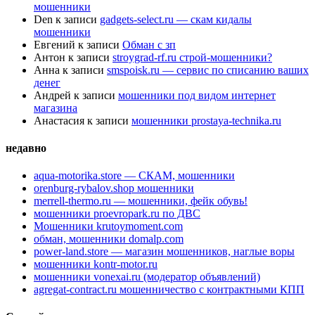
мошенники
Den
к записи
gadgets-select.ru — скам кидалы
мошенники
Евгений
к записи
Обман с зп
Антон
к записи
stroygrad-rf.ru строй-мошенники?
Анна
к записи
smspoisk.ru — сервис по списанию ваших
денег
Андрей
к записи
мошенники под видом интернет
магазина
Анастасия
к записи
мошенники prostaya-technika.ru
недавно
aqua-motorika.store — СКАМ, мошенники
orenburg-rybalov.shop мошенники
merrell-thermo.ru — мошенники, фейк обувь!
мошенники proevropark.ru по ДВС
Мошенники krutoymoment.com
обман, мошенники domalp.com
power-land.store — магазин мошенников, наглые воры
мошенники kontr-motor.ru
мошенники vonexai.ru (модератор объявлений)
agregat-contract.ru мошенничество с контрактными КПП