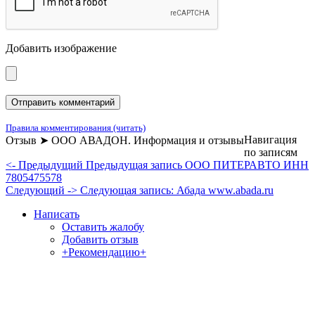
Добавить изображение
Правила комментирования (читать)
Навигация
Отзыв ➤ ООО АВАДОН. Информация и отзывы
по записям
<- Предыдущий
Предыдущая запись
ООО ПИТЕРАВТО ИНН
7805475578
Следующий ->
Следующая запись:
Абада www.abada.ru
Написать
Оставить жалобу
Добавить отзыв
+Рекомендацию+
Отзывы и жалобы на сайты, магазины, организации,
учреждения, сервисы и различные структуры.
Комментируйте, помогите людям избежать Ваших ошибок.