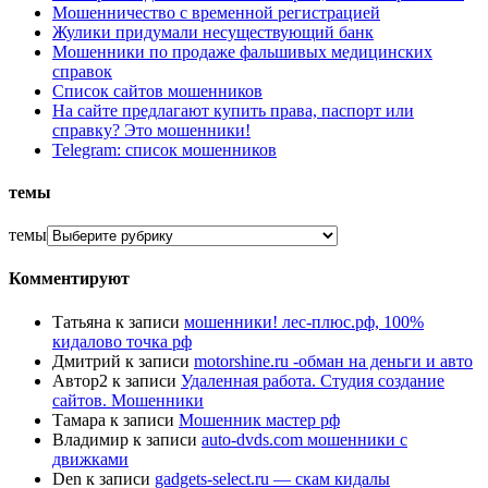
Мошенничество с временной регистрацией
Жулики придумали несуществующий банк
Мошенники по продаже фальшивых медицинских
справок
Список сайтов мошенников
На сайте предлагают купить права, паспорт или
справку? Это мошенники!
Telegram: список мошенников
темы
темы
Комментируют
Татьяна
к записи
мошенники! лес-плюс.рф, 100%
кидалово точка рф
Дмитрий
к записи
motorshine.ru -обман на деньги и авто
Автор2
к записи
Удаленная работа. Студия создание
сайтов. Мошенники
Тамара
к записи
Мошенник мастер рф
Владимир
к записи
auto-dvds.com мошенники с
движками
Den
к записи
gadgets-select.ru — скам кидалы