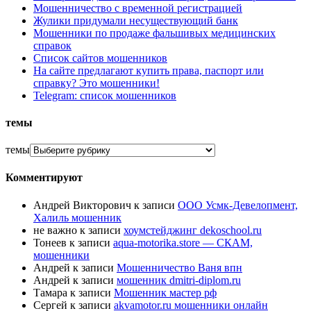
Мошенничество с временной регистрацией
Жулики придумали несуществующий банк
Мошенники по продаже фальшивых медицинских
справок
Список сайтов мошенников
На сайте предлагают купить права, паспорт или
справку? Это мошенники!
Telegram: список мошенников
темы
темы
Комментируют
Андрей Викторович
к записи
ООО Усмк-Девелопмент,
Халиль мошенник
не важно
к записи
хоумстейджинг dekoschool.ru
Тонеев
к записи
aqua-motorika.store — СКАМ,
мошенники
Андрей
к записи
Мошенничество Ваня впн
Андрей
к записи
мошенник dmitri-diplom.ru
Тамара
к записи
Мошенник мастер рф
Сергей
к записи
akvamotor.ru мошенники онлайн