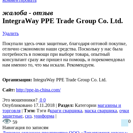
Комментировать
жалоба - отзыв
IntegraWay PPE Trade Group Co. Ltd.
Удалить
Покупали здесь очки защитные, благодаря оптовой покупке,
отлично сэкономили наши средства. Поскольку у нас была
потребность в помощи при выборе товара, опытный
консультант сразу же пришел на помощь, и порекомендовал
нам именно то, что мы искали. Рекомендуем.
Организация:
IntegraWay PPE Trade Group Co. Ltd.
Сайт:
http://ppe-in-china.com/
Это мошенники?
0
0
Опубликовано
17.11.2018
|
Раздел:
Категории
магазины и
торговля
|
Тэги:
Тэги
#
краги сварщика
,
маска сварщика
,
очки
защитные
,
сиз
,
униформа
|
0
59
Навигация по записям
Липовое охранное предприятие ООО «Департамент охраны»