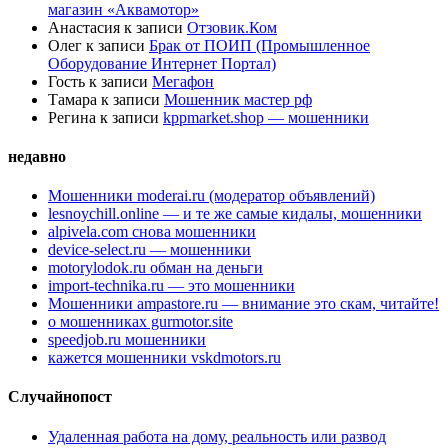
магазин «Аквамотор»
Анастасия
к записи
Отзовик.Ком
Олег
к записи
Брак от ПОИП (Промышленное
Оборудование Интернет Портал)
Гость
к записи
Мегафон
Тамара
к записи
Мошенник мастер рф
Регина
к записи
kppmarket.shop — мошенники
недавно
Мошенники moderai.ru (модератор объявлений)
lesnoychill.online — и те же самые кидалы, мошенники
alpivela.com снова мошенники
device-select.ru — мошенники
motorylodok.ru обман на деньги
import-technika.ru — это мошенники
Мошенники ampastore.ru — внимание это скам, читайте!
о мошенниках gurmotor.site
speedjob.ru мошенники
кажется мошенники vskdmotors.ru
Случайнопост
Удаленная работа на дому, реальность или развод