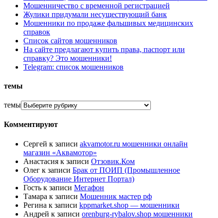
Мошенничество с временной регистрацией
Жулики придумали несуществующий банк
Мошенники по продаже фальшивых медицинских
справок
Список сайтов мошенников
На сайте предлагают купить права, паспорт или
справку? Это мошенники!
Telegram: список мошенников
темы
темы
Комментируют
Сергей
к записи
akvamotor.ru мошенники онлайн
магазин «Аквамотор»
Анастасия
к записи
Отзовик.Ком
Олег
к записи
Брак от ПОИП (Промышленное
Оборудование Интернет Портал)
Гость
к записи
Мегафон
Тамара
к записи
Мошенник мастер рф
Регина
к записи
kppmarket.shop — мошенники
Андрей
к записи
orenburg-rybalov.shop мошенники