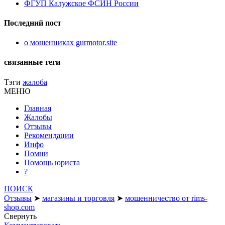
ФГУП Калужское ФСИН России
Последний пост
о мошенниках gurmotor.site
связанные теги
Тэги
жалоба
МЕНЮ
Главная
Жалобы
Отзывы
Рекомендации
Инфо
Помни
Помощь юриста
?
ПОИСК
Отзывы
➤
магазины и торговля
➤
мошенничество от rims-
shop.com
Свернуть