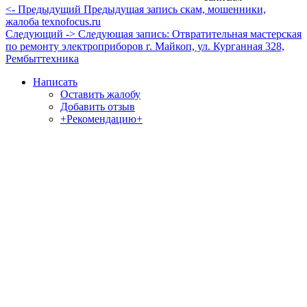
<- Предыдущий
Предыдущая запись
скам, мошенники,
жалоба texnofocus.ru
Следующий ->
Следующая запись:
Отвратительная мастерская
по ремонту электроприборов г. Майкоп, ул. Курганная 328,
Рембыттехника
Написать
Оставить жалобу
Добавить отзыв
+Рекомендацию+
Отзывы и жалобы на сайты, магазины, организации,
учреждения, сервисы и различные структуры.
Комментируйте, помогите людям избежать Ваших ошибок.