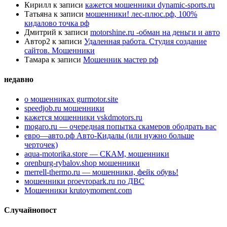
Кирилл
к записи
кажется мошенники dynamic-sports.ru
Татьяна
к записи
мошенники! лес-плюс.рф, 100%
кидалово точка рф
Дмитрий
к записи
motorshine.ru -обман на деньги и авто
Автор2
к записи
Удаленная работа. Студия создание
сайтов. Мошенники
Тамара
к записи
Мошенник мастер рф
недавно
о мошенниках gurmotor.site
speedjob.ru мошенники
кажется мошенники vskdmotors.ru
mogaro.ru — очередная попытка скамеров ободрать вас
евро—авто.рф Авто-Кидалы (или нужно больше
черточек)
aqua-motorika.store — СКАМ, мошенники
orenburg-rybalov.shop мошенники
merrell-thermo.ru — мошенники, фейк обувь!
мошенники proevropark.ru по ДВС
Мошенники krutoymoment.com
Случайнопост