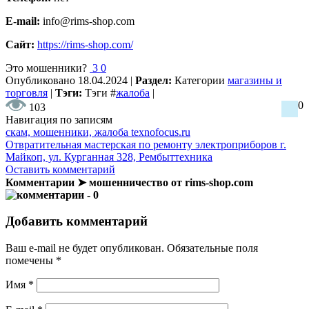
E-mail:
info@rims-shop.com
Сайт:
https://rims-shop.com/
Это мошенники?
3
0
Опубликовано
18.04.2024
|
Раздел:
Категории
магазины и
торговля
|
Тэги:
Тэги
#
жалоба
|
0
103
Навигация по записям
скам, мошенники, жалоба texnofocus.ru
Отвратительная мастерская по ремонту электроприборов г.
Майкоп, ул. Курганная 328, Рембыттехника
Оставить комментарий
Комментарии ➤ мошенничество от rims-shop.com
- 0
Добавить комментарий
Ваш e-mail не будет опубликован.
Обязательные поля
помечены
*
Имя
*