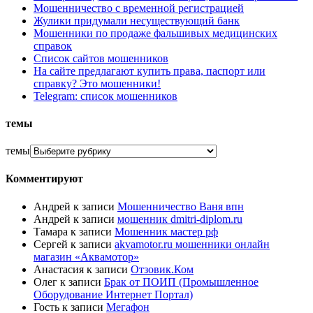
Мошенничество с временной регистрацией
Жулики придумали несуществующий банк
Мошенники по продаже фальшивых медицинских
справок
Список сайтов мошенников
На сайте предлагают купить права, паспорт или
справку? Это мошенники!
Telegram: список мошенников
темы
темы
Комментируют
Андрей
к записи
Мошенничество Ваня впн
Андрей
к записи
мошенник dmitri-diplom.ru
Тамара
к записи
Мошенник мастер рф
Сергей
к записи
akvamotor.ru мошенники онлайн
магазин «Аквамотор»
Анастасия
к записи
Отзовик.Ком
Олег
к записи
Брак от ПОИП (Промышленное
Оборудование Интернет Портал)
Гость
к записи
Мегафон