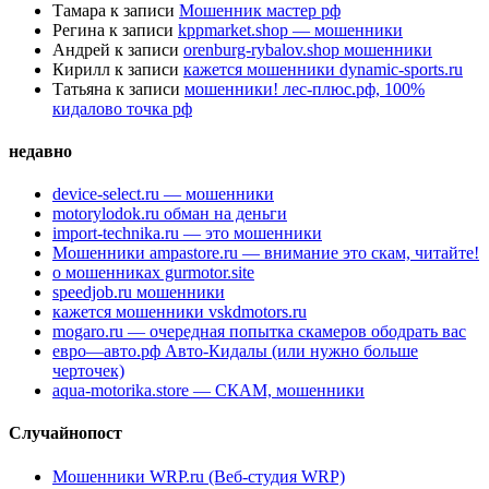
Тамара
к записи
Мошенник мастер рф
Регина
к записи
kppmarket.shop — мошенники
Андрей
к записи
orenburg-rybalov.shop мошенники
Кирилл
к записи
кажется мошенники dynamic-sports.ru
Татьяна
к записи
мошенники! лес-плюс.рф, 100%
кидалово точка рф
недавно
device-select.ru — мошенники
motorylodok.ru обман на деньги
import-technika.ru — это мошенники
Мошенники ampastore.ru — внимание это скам, читайте!
о мошенниках gurmotor.site
speedjob.ru мошенники
кажется мошенники vskdmotors.ru
mogaro.ru — очередная попытка скамеров ободрать вас
евро—авто.рф Авто-Кидалы (или нужно больше
черточек)
aqua-motorika.store — СКАМ, мошенники
Случайнопост
Мошенники WRP.ru (Веб-студия WRP)