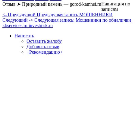
Навигация по
Отзыв ➤ Природный камень — gorod-kamnei.ru
записям
<- Предыдущий
Предыдущая запись
МОШЕННИКИ
Следующий ->
Следующая запись:
Мошенники по обналички
kbservices.ru investmsk.ru
Написать
Оставить жалобу
Добавить отзыв
+Рекомендацию+
Отзывы и жалобы на сайты, магазины, организации,
учреждения, сервисы и различные структуры.
Комментируйте, помогите людям избежать Ваших ошибок.