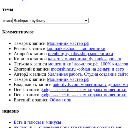
темы
темы
Комментируют
Тамара
к записи
Мошенник мастер рф
Регина
к записи
kppmarket.shop — мошенники
Андрей
к записи
orenburg-rybalov.shop мошенники
Кирилл
к записи
кажется мошенники dynamic-sports.ru
Татьяна
к записи
мошенники! лес-плюс.рф, 100% кидалов
Дмитрий
к записи
motorshine.ru -обман на деньги и авто
Автор2
к записи
Удаленная работа. Студия создание сай
Тамара
к записи
Мошенник мастер рф
Владимир
к записи
auto-dvds.com мошенники с движками
Den
к записи
gadgets-select.ru — скам кидалы мошенники
Den
к записи
gadgets-select.ru — скам кидалы мошенники
Евгений
к записи
Обман с зп
недавно
Есть и плюсы и минусы
mogaro.ru — очередная попытка скамеров ободрать вас