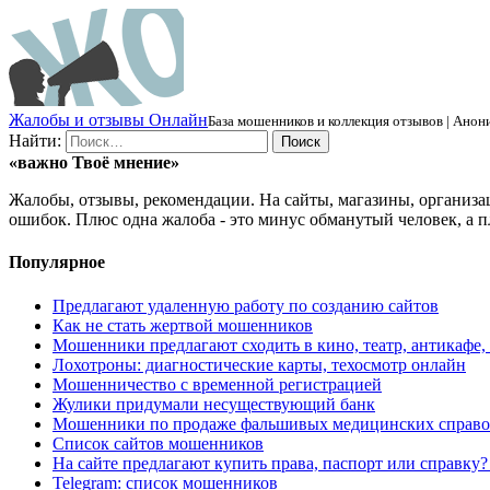
Ж
алобы и отзывы
О
нлайн
База мошенников и коллекция отзывов | Анони
Найти:
«важно
Твоё
мнение»
Жалобы, отзывы, рекомендации. На сайты, магазины, организа
ошибок. Плюс одна жалоба - это минус обманутый человек, а п
Популярное
Предлагают удаленную работу по созданию сайтов
Как не стать жертвой мошенников
Мошенники предлагают сходить в кино, театр, антикафе,
Лохотроны: диагностические карты, техосмотр онлайн
Мошенничество с временной регистрацией
Жулики придумали несуществующий банк
Мошенники по продаже фальшивых медицинских справо
Список сайтов мошенников
На сайте предлагают купить права, паспорт или справку
Telegram: список мошенников