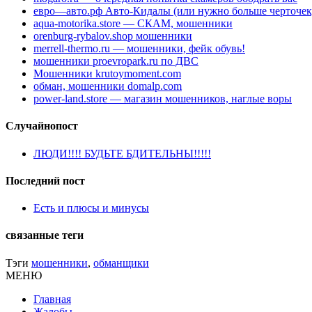
евро—авто.рф Авто-Кидалы (или нужно больше черточек
aqua-motorika.store — СКАМ, мошенники
orenburg-rybalov.shop мошенники
merrell-thermo.ru — мошенники, фейк обувь!
мошенники proevropark.ru по ДВС
Мошенники krutoymoment.com
обман, мошенники domalp.com
power-land.store — магазин мошенников, наглые воры
Случайнопост
ЛЮДИ!!!! БУДЬТЕ БДИТЕЛЬНЫ!!!!!
Последний пост
Есть и плюсы и минусы
связанные теги
Тэги
мошенники
,
обманщики
МЕНЮ
Главная
Жалобы