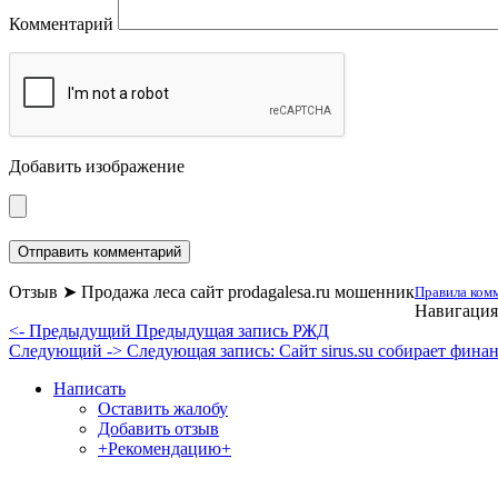
Комментарий
Добавить изображение
Отзыв ➤ Продажа леса сайт prodagalesa.ru мошенник
Правила комм
Навигация
<- Предыдущий
Предыдущая запись
РЖД
Следующий ->
Следующая запись:
Сайт sirus.su собирает фин
Написать
Оставить жалобу
Добавить отзыв
+Рекомендацию+
Отзывы и жалобы на сайты, магазины, органи