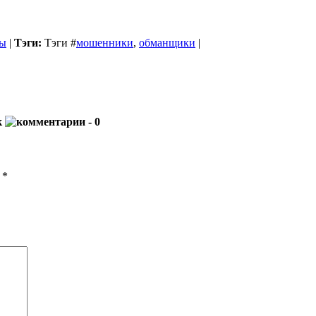
ы
|
Тэги:
Тэги
#
мошенники
,
обманщики
|
к
- 0
ы
*