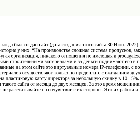
да был создан сайт (дата создания этого сайта 30 Июн. 2022). 
 история у них: “На производстве сложная система пропусков, зак
угая организация, никакого отношения не имеющая к prodagalesa
выми строительными материалами и за деньги поднимают его в п
азанные на этом сайте это виртуальные номера IP-телефонии, с
материалов осуществляют только по предоплате с ожиданием двух
а пластиковую карту директора за небольшую скидку в 10-15%. 
ы такого сайта от месяца до двух месяцев. За это время мошенни
е не рассчитывайте на сочувствие с их стороны. Это их работа и