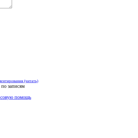
ентирования (читать)
 по записям
ансовую помощь
зации, учреждения, сервисы и различные структуры. Комментир