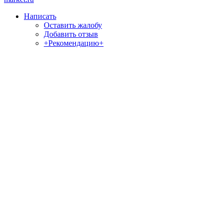
Написать
Оставить жалобу
Добавить отзыв
+Рекомендацию+
Отзывы и жалобы на сайты, магазины, организации,
учреждения, сервисы и различные структуры.
Комментируйте, помогите людям избежать Ваших ошибок.