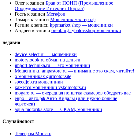
Олег
к записи
Брак от ПОИП (Промышленное
Оборудование Интернет Портал)
Гость
к записи
Мегафон
Тамара
к записи
Мошенник мастер рф
Регина
к записи
kppmarket.shop — мошенники
Андрей
к записи
orenburg-rybalov.shop мошенники
недавно
device-select.ru — мошенники
motorylodok.ru обман на деньги
import-technika.ru — это мошенники
Мошенники ampastore.ru — внимание это скам, читайте!
о мошенниках gurmotor.site
speedjob.ru мошенники
кажется мошенники vskdmotors.ru
mogaro.ru — очередная попытка скамеров ободрать вас
евро—авто.рф Авто-Кидалы (или нужно больше
черточек)
aqua-motorika.store — СКАМ, мошенники
Случайнопост
Телеграм Монстр