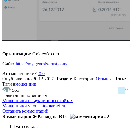
Организация:
Goldexfx.com
Сайт:
https://my.genesis-trust.com/
Это мошенники?
0
0
Опубликовано
30.12.2017
|
Раздел:
Категории
Отзывы
|
Тэги:
Тэги
#
мошенник
|
0
555
Навигация по записям
Мошенники на аукционных сайтах
Мошенники vkontakte-market.ru
Оставить комментарий
Комментарии ➤ Развод на BTC
- 2
Ivan
сказал: