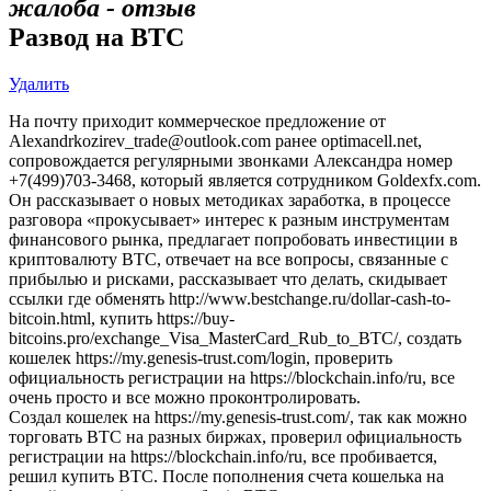
жалоба - отзыв
Развод на BTC
Удалить
На почту приходит коммерческое предложение от
Alexandrkozirev_trade@outlook.com ранее optimacell.net,
сопровождается регулярными звонками Александра номер
+7(499)703-3468, который является сотрудником Goldexfx.com.
Он рассказывает о новых методиках заработка, в процессе
разговора «прокусывает» интерес к разным инструментам
финансового рынка, предлагает попробовать инвестиции в
криптовалюту BTC, отвечает на все вопросы, связанные с
прибылью и рисками, рассказывает что делать, скидывает
ссылки где обменять http://www.bestchange.ru/dollar-cash-to-
bitcoin.html, купить https://buy-
bitcoins.pro/exchange_Visa_MasterCard_Rub_to_BTC/, создать
кошелек https://my.genesis-trust.com/login, проверить
официальность регистрации на https://blockchain.info/ru, все
очень просто и все можно проконтролировать.
Создал кошелек на https://my.genesis-trust.com/, так как можно
торговать BTC на разных биржах, проверил официальность
регистрации на https://blockchain.info/ru, все пробивается,
решил купить BTC. После пополнения счета кошелька на