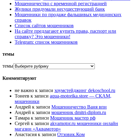
Мошенничество с временной регистрацией
Жулики придумали несуществующий банк
Мошенники по продаже фальшивых медицинских
справок
Список сайтов мошенников
На сайте предлагают купить права, паспорт или
справку? Это мошенники!
Telegram: список мошенников
темы
темы
Комментируют
не важно
к записи
хоумстейджинг dekoschool.ru
Тонеев
к записи
aqua-motorika.store — СКАМ,
мошенники
Андрей
к записи
Мошенничество Ваня впн
Андрей
к записи
мошенник dmitri-diplom.ru
Тамара
к записи
Мошенник мастер рф
Сергей
к записи
akvamotor.ru мошенники онлайн
магазин «Аквамотор»
Анастасия
к записи
Отзовик.Ком