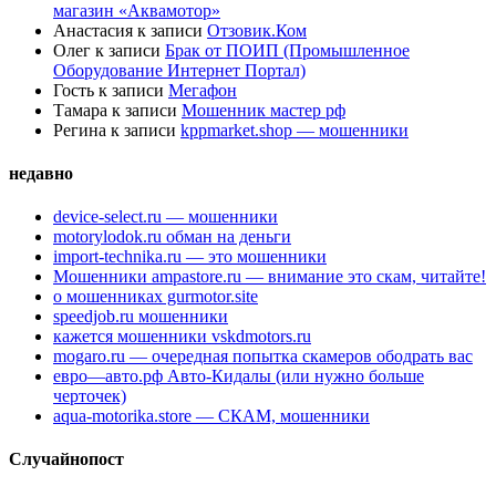
магазин «Аквамотор»
Анастасия
к записи
Отзовик.Ком
Олег
к записи
Брак от ПОИП (Промышленное
Оборудование Интернет Портал)
Гость
к записи
Мегафон
Тамара
к записи
Мошенник мастер рф
Регина
к записи
kppmarket.shop — мошенники
недавно
device-select.ru — мошенники
motorylodok.ru обман на деньги
import-technika.ru — это мошенники
Мошенники ampastore.ru — внимание это скам, читайте!
о мошенниках gurmotor.site
speedjob.ru мошенники
кажется мошенники vskdmotors.ru
mogaro.ru — очередная попытка скамеров ободрать вас
евро—авто.рф Авто-Кидалы (или нужно больше
черточек)
aqua-motorika.store — СКАМ, мошенники
Случайнопост