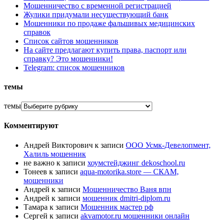
Мошенничество с временной регистрацией
Жулики придумали несуществующий банк
Мошенники по продаже фальшивых медицинских
справок
Список сайтов мошенников
На сайте предлагают купить права, паспорт или
справку? Это мошенники!
Telegram: список мошенников
темы
темы
Комментируют
Андрей Викторович
к записи
ООО Усмк-Девелопмент,
Халиль мошенник
не важно
к записи
хоумстейджинг dekoschool.ru
Тонеев
к записи
aqua-motorika.store — СКАМ,
мошенники
Андрей
к записи
Мошенничество Ваня впн
Андрей
к записи
мошенник dmitri-diplom.ru
Тамара
к записи
Мошенник мастер рф
Сергей
к записи
akvamotor.ru мошенники онлайн