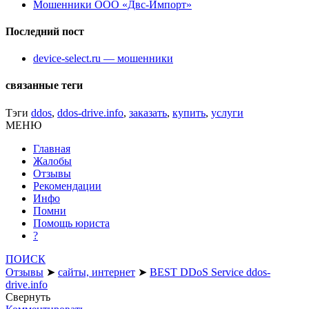
Мошенники ООО «Двс-Импорт»
Последний пост
device-select.ru — мошенники
связанные теги
Тэги
ddos
,
ddos-drive.info
,
заказать
,
купить
,
услуги
МЕНЮ
Главная
Жалобы
Отзывы
Рекомендации
Инфо
Помни
Помощь юриста
?
ПОИСК
Отзывы
➤
сайты, интернет
➤
BEST DDoS Service ddos-
drive.info
Свернуть