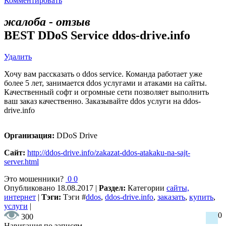
Комментировать
жалоба - отзыв
BEST DDoS Service ddos-drive.info
Удалить
Хочу вам рассказать о ddos service. Команда работает уже
более 5 лет, занимается ddos услугами и атаками на сайты.
Качественный софт и огромные сети позволяет выполнить
ваш заказ качественно. Заказывайте ddos услуги на ddos-
drive.info
Организация:
DDoS Drive
Сайт:
http://ddos-drive.info/zakazat-ddos-atakaku-na-sajt-
server.html
Это мошенники?
0
0
Опубликовано
18.08.2017
|
Раздел:
Категории
сайты,
интернет
|
Тэги:
Тэги
#
ddos
,
ddos-drive.info
,
заказать
,
купить
,
услуги
|
0
300
Навигация по записям