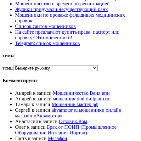
Мошенничество с временной регистрацией
Жулики придумали несуществующий банк
Мошенники по продаже фальшивых медицинских
справок
Список сайтов мошенников
На сайте предлагают купить права, паспорт или
справку? Это мошенники!
Telegram: список мошенников
темы
темы
Комментируют
Андрей
к записи
Мошенничество Ваня впн
Андрей
к записи
мошенник dmitri-diplom.ru
Тамара
к записи
Мошенник мастер рф
Сергей
к записи
akvamotor.ru мошенники онлайн
магазин «Аквамотор»
Анастасия
к записи
Отзовик.Ком
Олег
к записи
Брак от ПОИП (Промышленное
Оборудование Интернет Портал)
Гость
к записи
Мегафон