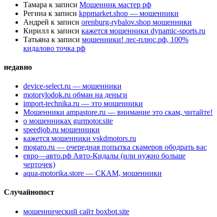
Тамара
к записи
Мошенник мастер рф
Регина
к записи
kppmarket.shop — мошенники
Андрей
к записи
orenburg-rybalov.shop мошенники
Кирилл
к записи
кажется мошенники dynamic-sports.ru
Татьяна
к записи
мошенники! лес-плюс.рф, 100%
кидалово точка рф
недавно
device-select.ru — мошенники
motorylodok.ru обман на деньги
import-technika.ru — это мошенники
Мошенники ampastore.ru — внимание это скам, читайте!
о мошенниках gurmotor.site
speedjob.ru мошенники
кажется мошенники vskdmotors.ru
mogaro.ru — очередная попытка скамеров ободрать вас
евро—авто.рф Авто-Кидалы (или нужно больше
черточек)
aqua-motorika.store — СКАМ, мошенники
Случайнопост
мошеннический сайт boxbot.site