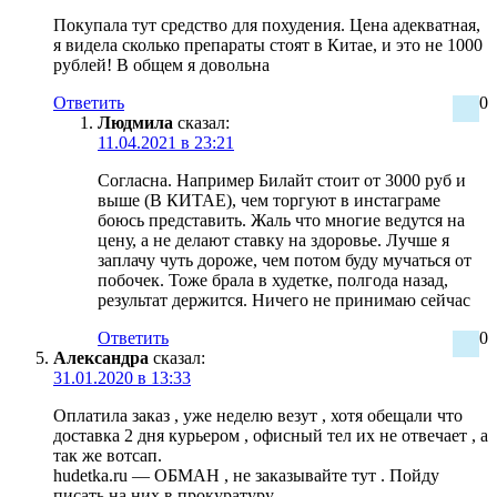
Покупала тут средство для похудения. Цена адекватная,
я видела сколько препараты стоят в Китае, и это не 1000
рублей! В общем я довольна
Ответить
0
Людмила
сказал:
11.04.2021 в 23:21
Согласна. Например Билайт стоит от 3000 руб и
выше (В КИТАЕ), чем торгуют в инстаграме
боюсь представить. Жаль что многие ведутся на
цену, а не делают ставку на здоровье. Лучше я
заплачу чуть дороже, чем потом буду мучаться от
побочек. Тоже брала в худетке, полгода назад,
результат держится. Ничего не принимаю сейчас
Ответить
0
Александра
сказал:
31.01.2020 в 13:33
Оплатила заказ , уже неделю везут , хотя обещали что
доставка 2 дня курьером , офисный тел их не отвечает , а
так же вотсап.
hudetka.ru — ОБМАН , не заказывайте тут . Пойду
писать на них в прокуратуру