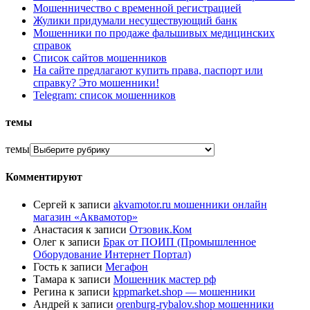
Мошенничество с временной регистрацией
Жулики придумали несуществующий банк
Мошенники по продаже фальшивых медицинских
справок
Список сайтов мошенников
На сайте предлагают купить права, паспорт или
справку? Это мошенники!
Telegram: список мошенников
темы
темы
Комментируют
Сергей
к записи
akvamotor.ru мошенники онлайн
магазин «Аквамотор»
Анастасия
к записи
Отзовик.Ком
Олег
к записи
Брак от ПОИП (Промышленное
Оборудование Интернет Портал)
Гость
к записи
Мегафон
Тамара
к записи
Мошенник мастер рф
Регина
к записи
kppmarket.shop — мошенники
Андрей
к записи
orenburg-rybalov.shop мошенники