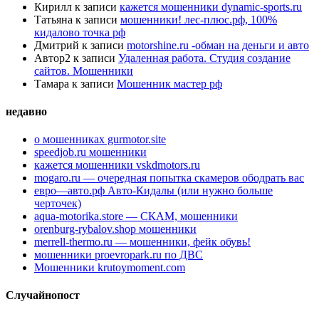
Кирилл
к записи
кажется мошенники dynamic-sports.ru
Татьяна
к записи
мошенники! лес-плюс.рф, 100%
кидалово точка рф
Дмитрий
к записи
motorshine.ru -обман на деньги и авто
Автор2
к записи
Удаленная работа. Студия создание
сайтов. Мошенники
Тамара
к записи
Мошенник мастер рф
недавно
о мошенниках gurmotor.site
speedjob.ru мошенники
кажется мошенники vskdmotors.ru
mogaro.ru — очередная попытка скамеров ободрать вас
евро—авто.рф Авто-Кидалы (или нужно больше
черточек)
aqua-motorika.store — СКАМ, мошенники
orenburg-rybalov.shop мошенники
merrell-thermo.ru — мошенники, фейк обувь!
мошенники proevropark.ru по ДВС
Мошенники krutoymoment.com
Случайнопост