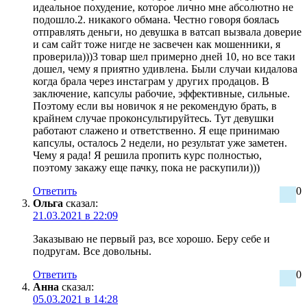
идеальное похудение, которое лично мне абсолютно не
подошло.2. никакого обмана. Честно говоря боялась
отправлять деньги, но девушка в ватсап вызвала доверие
и сам сайт тоже нигде не засвечен как мошенники, я
проверила)))3 товар шел примерно дней 10, но все таки
дошел, чему я приятно удивлена. Были случаи кидалова
когда брала через инстаграм у других продацов. В
заключение, капсулы рабочие, эффективные, сильные.
Поэтому если вы новичок я не рекомендую брать, в
крайнем случае проконсультируйтесь. Тут девушки
работают слажено и ответственно. Я еще принимаю
капсулы, осталось 2 недели, но результат уже заметен.
Чему я рада! Я решила пропить курс полностью,
поэтому закажу еще пачку, пока не раскупили)))
Ответить
0
Ольга
сказал:
21.03.2021 в 22:09
Заказываю не первый раз, все хорошо. Беру себе и
подругам. Все довольны.
Ответить
0
Анна
сказал:
05.03.2021 в 14:28