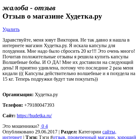
жалоба - отзыв
Отзыв о магазине Худетка.ру
Удалить
Здравствуйте, меня зовут Виктория. Не так давно я нашла в
интернете магазин Худетка.ру. Я искала капсулы для
похудения. Мне надо было сбросить 20 кг!!! Это очень много!
Почитав положительные отзывы я решила купить капсулы
Волшебные бобы. И О ДА! Мне их доставили на следующий
день! Я приятно удивлена, потому что последние 2 раза меня
кидали ((( Капсулы действительно волшебные и я похудела на
15 кг. Теперь подружки будут там покупать))
Организация:
Худетка.ру
Телефон:
+79180047393
Сайт:
https://hudetka.ru/
Это мошенники?
0
4
Опубликовано
29.06.2017
|
Раздел:
Категории
сайты,
интернет
|
Тэги:
Тэги
#
отзыв
,
проверенный магазин
,
хороший