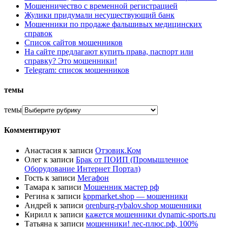
Мошенничество с временной регистрацией
Жулики придумали несуществующий банк
Мошенники по продаже фальшивых медицинских
справок
Список сайтов мошенников
На сайте предлагают купить права, паспорт или
справку? Это мошенники!
Telegram: список мошенников
темы
темы
Комментируют
Анастасия
к записи
Отзовик.Ком
Олег
к записи
Брак от ПОИП (Промышленное
Оборудование Интернет Портал)
Гость
к записи
Мегафон
Тамара
к записи
Мошенник мастер рф
Регина
к записи
kppmarket.shop — мошенники
Андрей
к записи
orenburg-rybalov.shop мошенники
Кирилл
к записи
кажется мошенники dynamic-sports.ru
Татьяна
к записи
мошенники! лес-плюс.рф, 100%