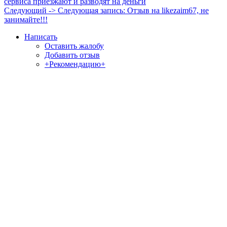
сервиса приезжают и разводят на деньги
Следующий ->
Следующая запись:
Отзыв на likezaim67, не
занимайте!!!
Написать
Оставить жалобу
Добавить отзыв
+Рекомендацию+
Отзывы и жалобы на сайты, магазины, организации,
учреждения, сервисы и различные структуры.
Комментируйте, помогите людям избежать Ваших ошибок.