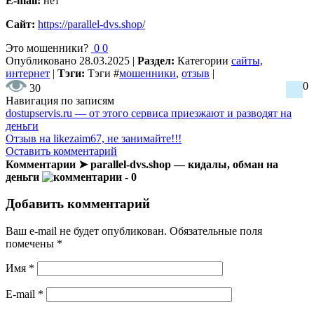
E-mail:
нет
Сайт:
https://parallel-dvs.shop/
Это мошенники?
0
0
Опубликовано
28.03.2025
|
Раздел:
Категории
сайты,
интернет
|
Тэги:
Тэги
#
мошенники
,
отзыв
|
0
30
Навигация по записям
dostupservis.ru — от этого сервиса приезжают и разводят на
деньги
Отзыв на likezaim67, не занимайте!!!
Оставить комментарий
Комментарии ➤ parallel-dvs.shop — кидалы, обман на
деньги
- 0
Добавить комментарий
Ваш e-mail не будет опубликован.
Обязательные поля
помечены
*
Имя
*
E-mail
*