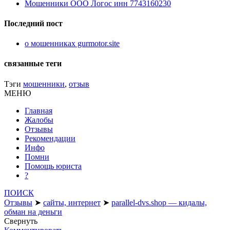
Мошенники ООО Логос инн 7743160230
Последний пост
о мошенниках gurmotor.site
связанные теги
Тэги
мошенники
,
отзыв
МЕНЮ
Главная
Жалобы
Отзывы
Рекомендации
Инфо
Помни
Помощь юриста
?
ПОИСК
Отзывы
➤
сайты, интернет
➤
parallel-dvs.shop — кидалы,
обман на деньги
Свернуть