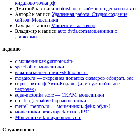
кидалово точка рф
Дмитрий
к записи
motorshine.ru -обман на деньги и авто
Автор2
к записи
Удаленная работа. Студия создание
сайтов. Мошенники
Тамара
к записи
Мошенник мастер рф
Владимир
к записи
auto-dvds.com мошенники с
движками
недавно
о мошенниках gurmotor.site
speedjob.ru мошенники
кажется мошенники vskdmotors.ru
mogaro.ru — очередная попытка скамеров ободрать вас
евро—авто.рф Авто-Кидалы (или нужно больше
черточек)
aqua-motorika.store — СКАМ, мошенники
orenburg-rybalov.shop мошенники
merrell-thermo.ru — мошенники, фейк обувь!
мошенники proevropark.ru по ДВС
Мошенники krutoymoment.com
Случайнопост