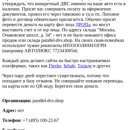
утверждать, что конкретный ДВС именно на ваше авто есть в
наличии. Просят вас совершить оплату за оформление
документов, провоз его через таможню и тд и тп. Липовое
фото и договор обязательно прилагается. Обычно просят
перевести деньги на карту физ лица
ДРОПа
, но могут
выставить счет и от юр лица. По адресу склада "Москва,
Очаковское шоссе, д. 34" - нет и не было никакого офиса
продаж или склада parallel-dvs.shop. На своих скам-помойках
используют чужие реквизиты ИП/ООО/ИНН/ОГРН
(например АВТОЛЮКС 7723430054)
Каждый день делают сайты на быстро настраиваемых
платформах, таких как
Flexbe
,
InSale
,
Тильде
и других
Через пару дней перестают существовать, потому что
попадают в базу отзывов. Не совершайте никакие переводы,
на карты или по QR-коду. Берегите свои деньги.
Организация:
parallel-dvs.shop
Адрес:
нет
Телефон:
+7 (495) 100-22-67