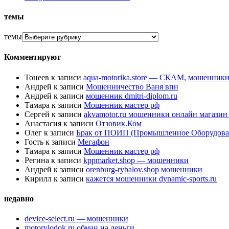
темы
темы
Комментируют
Тонеев
к записи
aqua-motorika.store — СКАМ, мошенник
Андрей
к записи
Мошенничество Ваня впн
Андрей
к записи
мошенник dmitri-diplom.ru
Тамара
к записи
Мошенник мастер рф
Сергей
к записи
akvamotor.ru мошенники онлайн магази
Анастасия
к записи
Отзовик.Ком
Олег
к записи
Брак от ПОИП (Промышленное Оборудова
Гость
к записи
Мегафон
Тамара
к записи
Мошенник мастер рф
Регина
к записи
kppmarket.shop — мошенники
Андрей
к записи
orenburg-rybalov.shop мошенники
Кирилл
к записи
кажется мошенники dynamic-sports.ru
недавно
device-select.ru — мошенники
motorylodok.ru обман на деньги