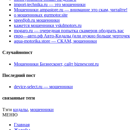
import-technika.ru — это мошенники
Мошенники ampastore.ru — внимание это скам, читайте!
о мошенниках gurmotor.site
speedjob.ru мошенники
кажется мошенники vskdmotors.ru
mogaro.ru — очередная попытка скамеров ободрать вас
евро—авто.рф Авто-Кидалы (или нужно больше черточек
aqua-motorika.store — СКАМ, мошенники
Случайнопост
Мошенники Бизнесконт, сайт biznescont.ru
Последний пост
device-select.ru — мошенники
связанные теги
Тэги
кидалы
,
мошенники
МЕНЮ
Главная
Жалобы