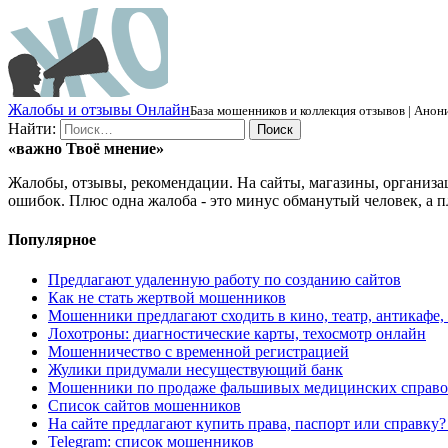
Ж
алобы и отзывы
О
нлайн
База мошенников и коллекция отзывов | Анони
Найти:
«важно
Твоё
мнение»
Жалобы, отзывы, рекомендации. На сайты, магазины, организа
ошибок. Плюс одна жалоба - это минус обманутый человек, а п
Популярное
Предлагают удаленную работу по созданию сайтов
Как не стать жертвой мошенников
Мошенники предлагают сходить в кино, театр, антикафе,
Лохотроны: диагностические карты, техосмотр онлайн
Мошенничество с временной регистрацией
Жулики придумали несуществующий банк
Мошенники по продаже фальшивых медицинских справо
Список сайтов мошенников
На сайте предлагают купить права, паспорт или справку
Telegram: список мошенников