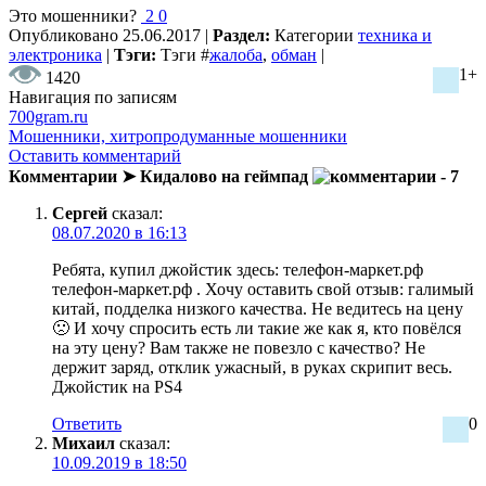
Это мошенники?
2
0
Опубликовано
25.06.2017
|
Раздел:
Категории
техника и
электроника
|
Тэги:
Тэги
#
жалоба
,
обман
|
1+
1420
Навигация по записям
700gram.ru
Мошенники, хитропродуманные мошенники
Оставить комментарий
Комментарии ➤ Кидалово на геймпад
- 7
Сергей
сказал:
08.07.2020 в 16:13
Ребята, купил джойстик здесь: телефон-маркет.рф
телефон-маркет.рф . Хочу оставить свой отзыв: галимый
китай, подделка низкого качества. Не ведитесь на цену
🙁 И хочу спросить есть ли такие же как я, кто повёлся
на эту цену? Вам также не повезло с качество? Не
держит заряд, отклик ужасный, в руках скрипит весь.
Джойстик на PS4
Ответить
0
Михаил
сказал:
10.09.2019 в 18:50