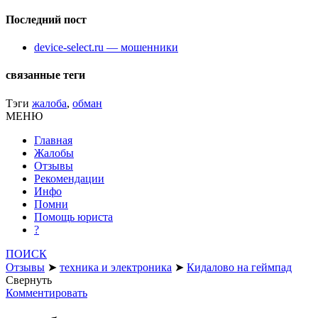
Последний пост
device-select.ru — мошенники
связанные теги
Тэги
жалоба
,
обман
МЕНЮ
Главная
Жалобы
Отзывы
Рекомендации
Инфо
Помни
Помощь юриста
?
ПОИСК
Отзывы
➤
техника и электроника
➤
Кидалово на геймпад
Свернуть
Комментировать