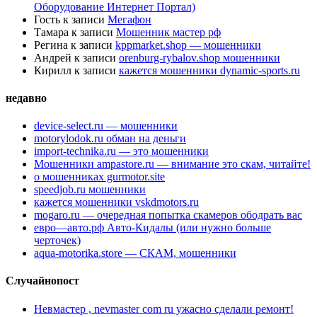
Оборудование Интернет Портал)
Гость
к записи
Мегафон
Тамара
к записи
Мошенник мастер рф
Регина
к записи
kppmarket.shop — мошенники
Андрей
к записи
orenburg-rybalov.shop мошенники
Кирилл
к записи
кажется мошенники dynamic-sports.ru
недавно
device-select.ru — мошенники
motorylodok.ru обман на деньги
import-technika.ru — это мошенники
Мошенники ampastore.ru — внимание это скам, читайте!
о мошенниках gurmotor.site
speedjob.ru мошенники
кажется мошенники vskdmotors.ru
mogaro.ru — очередная попытка скамеров ободрать вас
евро—авто.рф Авто-Кидалы (или нужно больше
черточек)
aqua-motorika.store — СКАМ, мошенники
Случайнопост
Невмастер , nevmaster com ru ужасно сделали ремонт!