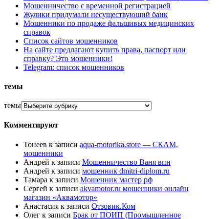
Мошенничество с временной регистрацией
Жулики придумали несуществующий банк
Мошенники по продаже фальшивых медицинских
справок
Список сайтов мошенников
На сайте предлагают купить права, паспорт или
справку? Это мошенники!
Telegram: список мошенников
темы
темы
Комментируют
Тонеев
к записи
aqua-motorika.store — СКАМ,
мошенники
Андрей
к записи
Мошенничество Ваня впн
Андрей
к записи
мошенник dmitri-diplom.ru
Тамара
к записи
Мошенник мастер рф
Сергей
к записи
akvamotor.ru мошенники онлайн
магазин «Аквамотор»
Анастасия
к записи
Отзовик.Ком
Олег
к записи
Брак от ПОИП (Промышленное