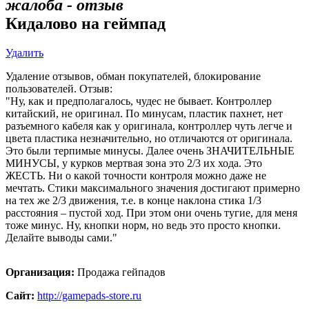
жалоба - отзыв
Кидалово на геймпад
Удалить
Удаление отзывов, обман покупателей, блокирование
пользователей. Отзыв:
"Ну, как и предполагалось, чудес не бывает. Контроллер
китайский, не оригинал. По минусам, пластик пахнет, нет
разъемного кабеля как у оригинала, контроллер чуть легче и
цвета пластика незначительно, но отличаются от оригинала.
Это были терпимые минусы. Далее очень ЗНАЧИТЕЛЬНЫЕ
МИНУСЫ, у курков мертвая зона это 2/3 их хода. Это
ЖЕСТЬ. Ни о какой точности контроля можно даже не
мечтать. Стики максимального значения достигают примерно
на тех же 2/3 движения, т.е. в конце наклона стика 1/3
расстояния – пустой ход. При этом они очень тугие, для меня
тоже минус. Ну, кнопки норм, но ведь это просто кнопки.
Делайте выводы сами."
Организация:
Продажа гейпадов
Сайт:
http://gamepads-store.ru