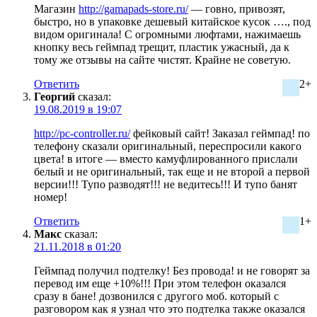
Магазин
http://gamapads-store.ru/
— говно, привозят,
быстро, но в упаковке дешевый китайское кусок …., под
видом оригинала! С огромными люфтами, нажимаешь
кнопку весь геймпад трещит, пластик ужасный, да к
тому же отзывы на сайте чистят. Крайне не советую.
Ответить
2+
Георгий
сказал:
19.08.2019 в 19:07
http://pc-controller.ru/
фейковый сайт! Заказал геймпад! по
телефону сказали оригинальный, переспросили какого
цвета! в итоге — вместо камуфлированного прислали
белый и не оригинальный, так еще и не второй а первой
версии!!! Тупо разводят!!! не ведитесь!!! И тупо банят
номер!
Ответить
1+
Макс
сказал:
21.11.2018 в 01:20
Геймпад получил подтелку! Без провода! и не говорят за
перевод им еще +10%!!! При этом телефон оказался
сразу в бане! дозвонился с другого моб. который с
разговором как я узнал что это подтелка также оказался