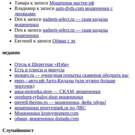
Тамара
к записи
Мошенник мастер рф
Владимир
к записи
auto-dvds.com мошенники с
движками
Den
к записи
gadgets-select.ru — скам кидалы
мошенники
Den
к записи
gadgets-select.ru — скам кидалы
мошенники
Евгений
к записи
Обман с зп
недавно
Отель в Шерегеше «Изба»
Есть и плюсы и минусы
mogaro.ru — очередная попытка скамеров ободрать вас
евро—авто.рф Авто-Кидалы (или нужно больше
черточек)
aqua-motorika.store — СКАМ, мошенники
orenburg-rybalov.shop мошенники
merrell-thermo.ru — мошенники, фейк обувь!
мошенники proevropark.ru по ДВС
Мошенники krutoymoment.com
обман, мошенники domalp.com
Случайнопост