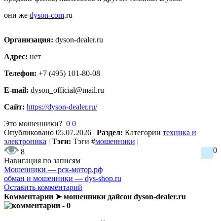
они же
dyson-com
.ru
Организация:
dyson-dealer.ru
Адрес:
нет
Телефон:
+7 (495) 101-80-08
E-mail:
dyson_official@mail.ru
Сайт:
https://dyson-dealer.ru/
Это мошенники?
0
0
Опубликовано
05.07.2026
|
Раздел:
Категории
техника и
электроника
|
Тэги:
Тэги
#
мошенники
|
0
8
Навигация по записям
Мошенники — рск-мотор.рф
обман и мошенники — dys-shop.ru
Оставить комментарий
Комментарии ➤ мошенники дайсон dyson-dealer.ru
- 0