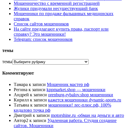
Мошенничество с временной регистрацией
Жулики придумали несуществующий банк
Мошенники по продаже фальшивых медицинских
справок
Список сайтов мошенников
На сайте предлагают купить права, паспорт или
справку? Это мошенники!
Telegram: список мошенников
темы
темы
Комментируют
Тамара
к записи
Мошенник мастер рф
Регина
к записи
kppmarket.shop — мошенники
Андрей
к записи
orenburg-rybalov.shop мошенники
Кирилл
к записи
кажется мошенники dynamic-sports.ru
Татьяна
к записи
мошенники! лес-плюс.рф, 100%
кидалово точка рф
Дмитрий
к записи
motorshine.ru -обман на деньги и авто
Автор2
к записи
Удаленная работа. Студия создание
сайтов. Мошенники