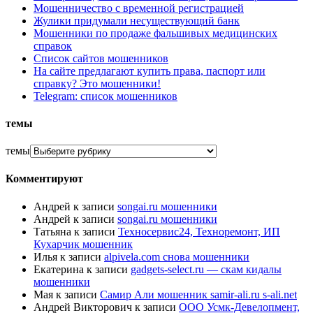
Мошенничество с временной регистрацией
Жулики придумали несуществующий банк
Мошенники по продаже фальшивых медицинских
справок
Список сайтов мошенников
На сайте предлагают купить права, паспорт или
справку? Это мошенники!
Telegram: список мошенников
темы
темы
Комментируют
Андрей
к записи
songai.ru мошенники
Андрей
к записи
songai.ru мошенники
Татьяна
к записи
Техносервис24, Техноремонт, ИП
Кухарчик мошенник
Илья
к записи
alpivela.com снова мошенники
Екатерина
к записи
gadgets-select.ru — скам кидалы
мошенники
Мая
к записи
Самир Али мошенник samir-ali.ru s-ali.net
Андрей Викторович
к записи
ООО Усмк-Девелопмент,