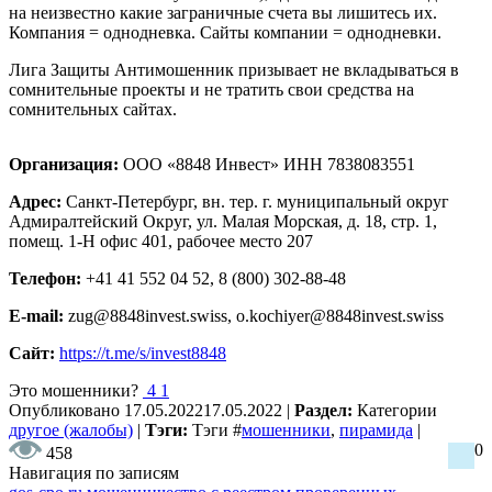
на неизвестно какие заграничные счета вы лишитесь их.
Компания = однодневка. Сайты компании = однодневки.
Лига Защиты Антимошенник призывает не вкладываться в
сомнительные проекты и не тратить свои средства на
сомнительных сайтах.
Организация:
ООО «8848 Инвест» ИНН 7838083551
Адрес:
Санкт-Петербург, вн. тер. г. муниципальный округ
Адмиралтейский Округ, ул. Малая Морская, д. 18, стр. 1,
помещ. 1-Н офис 401, рабочее место 207
Телефон:
+41 41 552 04 52, 8 (800) 302-88-48
E-mail:
zug@8848invest.swiss, o.kochiyer@8848invest.swiss
Сайт:
https://t.me/s/invest8848
Это мошенники?
4
1
Опубликовано
17.05.2022
17.05.2022
|
Раздел:
Категории
другое (жалобы)
|
Тэги:
Тэги
#
мошенники
,
пирамида
|
0
458
Навигация по записям