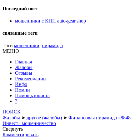
Последний пост
мошенники с КПП auto-gear.shop
связанные теги
Тэги
мошенники
,
пирамида
МЕНЮ
Главная
Жалобы
Отзывы
Рекомендации
Инфо
Помни
Помощь юриста
?
ПОИСК
Жалобы
➤
другое (жалобы)
➤
Финансовая пирамида «8848
Инвест» мошенничество
Свернуть
Комментировать