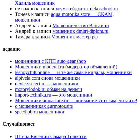
Халиль мошенник
не важно
к записи
хоумстейджинг dekoschool.ru
Тонеев
к записи
aqua-motorika.store — СКАМ,
мошенники
Андрей
к записи
Мошенничество Ваня впн
Андрей
к записи
мошенник dmitri-diplom.ru
Тамара
к записи
Мошенник мастер рф
недавно
мошенники с КПП auto-gear.shop
Мошенники moderai.ru (модератор объявлений)
lesnoychill.online — и те же самые кидалы, мошенники
alpivela.com снова мошенники
device-select.ru — мошенники
motorylodok.ru обман на деньги
import-technika.ru — это мошенники
Мошенники ampastore.ru — внимание это скам, читайте!
о мошенниках gurmotor.site
speedjob.ru мошенники
Случайнопост
Штепа Евгений Самара Тольятти