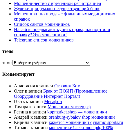
Мошенничество с временной регистрацией
Жулики придумали несуществующий банк
Мошенники по продаже фальшивых медицинских
справок
Список сайтов мошенников
На сайте предлагают купить права, паспорт или
справку? Это мошенники!
Telegram: список мошенников
темы
темы
Комментируют
Анастасия
к записи
Отзовик.Ком
Олег
к записи
Брак от ПОИП (Промышленное
Оборудование Интернет Портал)
Гость
к записи
Мегафон
Тамара
к записи
Мошенник мастер рф
Регина
к записи
kppmarket.shop — мошенники
Андрей
к записи
orenburg-rybalov.shop мошенники
Кирилл
к записи
кажется мошенники dynamic-sports.ru
Татьяна
к записи
мошенники! лес-плюс.рф, 100%