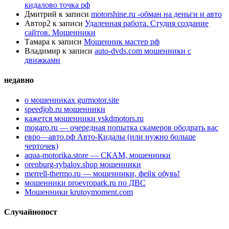
кидалово точка рф
Дмитрий
к записи
motorshine.ru -обман на деньги и авто
Автор2
к записи
Удаленная работа. Студия создание
сайтов. Мошенники
Тамара
к записи
Мошенник мастер рф
Владимир
к записи
auto-dvds.com мошенники с
движками
недавно
о мошенниках gurmotor.site
speedjob.ru мошенники
кажется мошенники vskdmotors.ru
mogaro.ru — очередная попытка скамеров ободрать вас
евро—авто.рф Авто-Кидалы (или нужно больше
черточек)
aqua-motorika.store — СКАМ, мошенники
orenburg-rybalov.shop мошенники
merrell-thermo.ru — мошенники, фейк обувь!
мошенники proevropark.ru по ДВС
Мошенники krutoymoment.com
Случайнопост