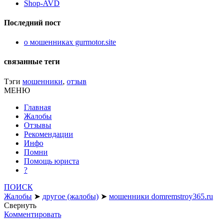
Shop-AVD
Последний пост
о мошенниках gurmotor.site
связанные теги
Тэги
мошенники
,
отзыв
МЕНЮ
Главная
Жалобы
Отзывы
Рекомендации
Инфо
Помни
Помощь юриста
?
ПОИСК
Жалобы
➤
другое (жалобы)
➤
мошенники domremstroy365.ru
Свернуть
Комментировать