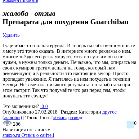
Комментировать
жалоба - отзыв
Препарата для похудения Guarchibao
Удалить
Гуарчибао это полная ерунда. И теперь на собственном опыте
я могу это точно сказать. В интернете много рекламы о нем,
многие звёзды его рекламируют, хотя по суть им он и не
нужен, а нужны только деньги. Печально, что мы, опираясь на
своих кумиров тратим деньги на товар, который нам
рекомендуют, а в реальности это настоящий мусор. Просто
пропадает уважение. Я пыталась на нем похудеть в течении
месяца. Не заметила никакого результата, но заработала при
этом гастрит. Так что подумайте что раз перед тем, чтобы
покупать эту ерунду!
Это мошенники?
0
0
Опубликовано
27.02.2018
|
Раздел:
Категории
другое
(жалобы)
|
Тэги:
Тэги
#
обман
,
развод
|
0
286
Навигация по записям
smsxo.ru Отзыв о сайте.!