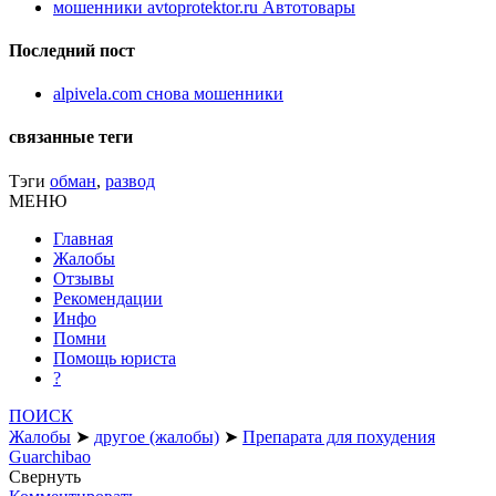
мошенники avtoprotektor.ru Автотовары
Последний пост
alpivela.com снова мошенники
связанные теги
Тэги
обман
,
развод
МЕНЮ
Главная
Жалобы
Отзывы
Рекомендации
Инфо
Помни
Помощь юриста
?
ПОИСК
Жалобы
➤
другое (жалобы)
➤
Препарата для похудения
Guarchibao
Свернуть