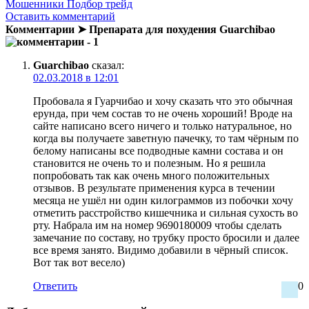
Мошенники Подбор трейд
Оставить комментарий
Комментарии ➤ Препарата для похудения Guarchibao
- 1
Guarchibao
сказал:
02.03.2018 в 12:01
Пробовала я Гуарчибао и хочу сказать что это обычная
ерунда, при чем состав то не очень хороший! Вроде на
сайте написано всего ничего и только натуральное, но
когда вы получаете заветную пачечку, то там чёрным по
белому написаны все подводные камни состава и он
становится не очень то и полезным. Но я решила
попробовать так как очень много положительных
отзывов. В результате применения курса в течении
месяца не ушёл ни один килограммов из побочки хочу
отметить расстройство кишечника и сильная сухость во
рту. Набрала им на номер 9690180009 чтобы сделать
замечание по составу, но трубку просто бросили и далее
все время занято. Видимо добавили в чёрный список.
Вот так вот весело)
Ответить
0