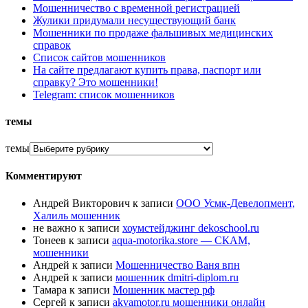
Мошенничество с временной регистрацией
Жулики придумали несуществующий банк
Мошенники по продаже фальшивых медицинских
справок
Список сайтов мошенников
На сайте предлагают купить права, паспорт или
справку? Это мошенники!
Telegram: список мошенников
темы
темы
Комментируют
Андрей Викторович
к записи
ООО Усмк-Девелопмент,
Халиль мошенник
не важно
к записи
хоумстейджинг dekoschool.ru
Тонеев
к записи
aqua-motorika.store — СКАМ,
мошенники
Андрей
к записи
Мошенничество Ваня впн
Андрей
к записи
мошенник dmitri-diplom.ru
Тамара
к записи
Мошенник мастер рф
Сергей
к записи
akvamotor.ru мошенники онлайн