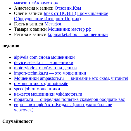
магазин «Аквамотор»
Анастасия
к записи
Отзовик.Ком
Олег
к записи
Брак от ПОИП (Промышленное
Оборудование Интернет Портал)
Гость
к записи
Мегафон
Тамара
к записи
Мошенник мастер рф
Регина
к записи
kppmarket.shop — мошенники
недавно
alpivela.com снова мошенники
device-select.ru — мошенники
motorylodok.ru обман на деньги
import-technika.ru — это мошенники
Мошенники ampastore.ru — внимание это скам, читайте!
о мошенниках gurmotor.site
speedjob.ru мошенники
кажется мошенники vskdmotors.ru
mogaro.ru — очередная попытка скамеров ободрать вас
евро—авто.рф Авто-Кидалы (или нужно больше
черточек)
Случайнопост